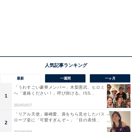
最新
一週間
一ヶ月
「うわすごい豪華メンバー」木梨憲武、ヒロミ
へ「連絡ください！」呼び掛ける。ISS...
1
2024/10/17
「リアル天使」篠崎愛、肩をちら見せしたバス
ローブ姿に「可愛すぎんぞ～」「目の表情...
2