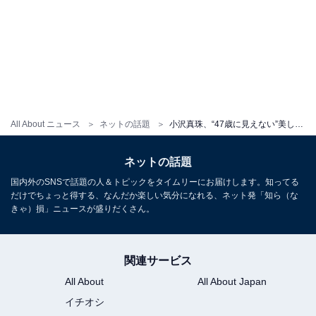
All About ニュース
ネットの話題
小沢真珠、“47歳に見えない”美しいバースデーショット！ 「ほんと美女」「年をとってもスゴイ美しさ」
ネットの話題
国内外のSNSで話題の人＆トピックをタイムリーにお届けします。知ってる
だけでちょっと得する、なんだか楽しい気分になれる、ネット発「知ら（な
きゃ）損」ニュースが盛りだくさん。
関連サービス
All About
All About Japan
イチオシ