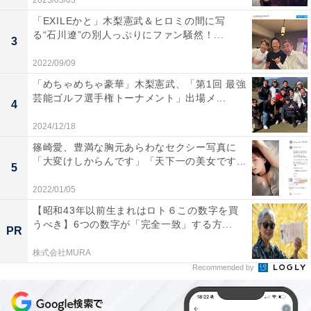
2023/03/03
「EXILEかと」木梨憲武＆ヒロミの間に写
る“石川遼”の別人っぷりにファン騒然！...
3
2022/09/09
「めちゃめちゃ豪華」木梨憲武、「第1回 最強
芸能ゴルフ選手権トーナメント」出場メ...
4
2024/12/18
篠崎愛、豊満な胸元あらわなセクシー写真に
「大変けしからんです」「天下一の美女です...
5
2022/01/05
【昭和43年以前生まれはロト６この数字を買
うべき】6つの数字が「完全一致」する方...
PR
株式会社MURA
Recommended by