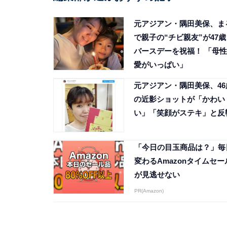
元アジアン・隅田美保、ま
で親子の“チビ親友”が47歳
バースデーを祝福！ 「母性
愛がいっぱい」
元アジアン・隅田美保、46
の近影ショットが「かわい
い」「笑顔がステキ」と反
「今日の目玉商品は？」毎
変わるAmazonタイムセー
が見逃せない
PR(Amazon)