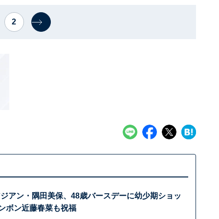
2
アジアン・隅田美保、48歳バースデーに幼少期ショッ
ンボン近藤春菜も祝福