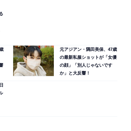
る
歳
元アジアン・隅田美保、47歳
の最新私服ショットが「女優
響
の顔」「別人じゃないです
か」と大反響！
日
ル