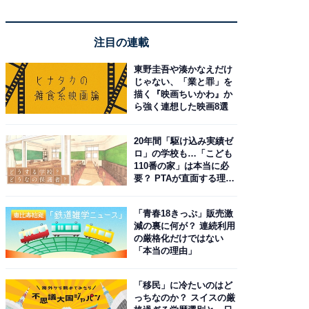
注目の連載
東野圭吾や湊かなえだけ
じゃない、「業と罪」を
描く『映画ちいかわ』か
ら強く連想した映画8選
20年間「駆け込み実績ゼ
ロ」の学校も…「こども
110番の家」は本当に必
要？ PTAが直面する理想
と現実
「青春18きっぷ」販売激
減の裏に何が？ 連続利用
の厳格化だけではない
「本当の理由」
「移民」に冷たいのはど
っちなのか？ スイスの厳