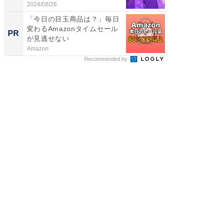
2024/08/26
2026/08/0
「今日の目玉商品は？」毎日
アクセ
変わるAmazonタイムセール
「最適
PR
PR
が見逃せない
りの舞
Amazon
アクセン
Recommended by