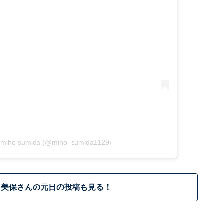
miho sumida (@miho_sumida1129)
田美保さんの元日の投稿も見る！