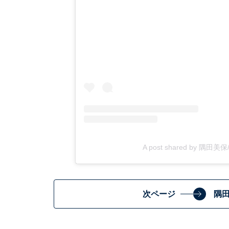
A post shared by 隅田美保/
次ページ
隅