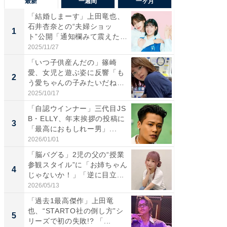
最新
一週間
一ヶ月
「結婚しまーす」上田竜也、
「さす
石井杏奈との“夫婦ショッ
は」高
1
1
ト”公開「通知欄みて震えた」
災地を
「...
「カ...
2025/11/27
2026/08/0
「いつ子供産んだの」篠崎
「女の
愛、女児と遊ぶ姿に反響「も
介、バ
2
2
う愛ちゃんの子みたいだね」
らのプレ
「完...
愛...
2025/10/17
2026/08/0
「自認ウインナー」三代目JS
「脚が
B・ELLY、年末挨拶の投稿に
横川尚
3
3
「最高におもしれー男」...
ムキな姿
刃...
2026/01/01
2026/08/0
「脳バグる」2児の父の“授業
「え、
参観スタイル”に「お姉ちゃん
芸人、2
4
4
じゃないか！」「逆に目立...
エットに
2026/05/13
2026/08/0
「過去1最高傑作」上田竜
「脳がバ
也、“STARTO社の倒し方”シ
装姿が話
5
5
リーズで初の失敗!? 「...
のお父さ