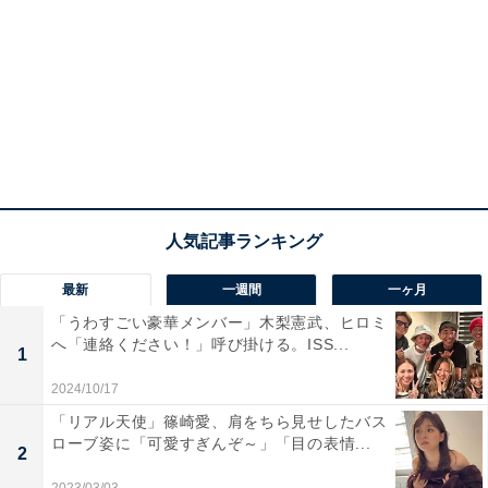
最新
一週間
一ヶ月
「うわすごい豪華メンバー」木梨憲武、ヒロミ
へ「連絡ください！」呼び掛ける。ISS...
1
2024/10/17
「リアル天使」篠崎愛、肩をちら見せしたバス
ローブ姿に「可愛すぎんぞ～」「目の表情...
2