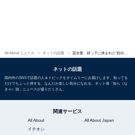
All About ニュース
ネットの話題
冨永愛、姪っ子に挟まれた“顔出しスリーショット”に反響！ 「なんて可愛い女の子達」「良い笑顔ですね」
ネットの話題
国内外のSNSで話題の人＆トピックをタイムリーにお届けします。知ってる
だけでちょっと得する、なんだか楽しい気分になれる、ネット発「知ら（な
きゃ）損」ニュースが盛りだくさん。
関連サービス
All About
All About Japan
イチオシ