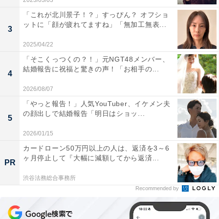
2023/03/03
「これが北川景子！？」すっぴん？ オフショ
ットに「顔が疲れてますね」「無加工無表...
3
2025/04/22
「そこくっつくの？！」元NGT48メンバー、
結婚報告に祝福と驚きの声！「お相手の...
4
2026/08/07
「やっと報告！」人気YouTuber、イケメン夫
の顔出しで結婚報告「明日はショッ...
5
2026/01/15
カードローン50万円以上の人は、返済を3～6
ヶ月停止して『大幅に減額してから返済...
PR
渋谷法務総合事務所
Recommended by