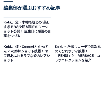
編集部が選ぶおすすめ記事
Koki,、父・木村拓哉との“美し
すぎる”幼少期＆現在のツーシ
ョット公開！ 誕生日に感謝の言
葉をつづる
Koki,、姉・Cocomiとすっぴ
Koki, へそ出しコーデで異次元
ん？ の姉妹ショット披露！ オ
のくびれボディ披露！
フ感あふれるラフな姿のレアシ
「FENDI」と「VERSACE」コ
ョット
ラボコレクションを紹介