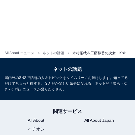
All About ニュース
ネットの話題
木村拓哉＆工藤静香の次女・Koki,、ぴっちりファッションで圧巻のスタイル際立つ姿を披露！
ネットの話題
国内外のSNSで話題の人＆トピックをタイムリーにお届けします。知ってる
だけでちょっと得する、なんだか楽しい気分になれる、ネット発「知ら（な
きゃ）損」ニュースが盛りだくさん。
関連サービス
All About
All About Japan
イチオシ