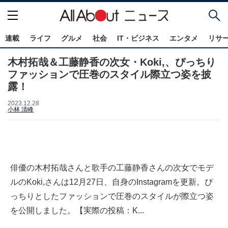
連載
ライフ
グルメ
社会
IT・ビジネス
エンタメ
リサ
木村拓哉＆工藤静香の次女・Koki,、ぴっちり
ファッションで圧巻のスタイル際立つ姿を披
露！
2023.12.28
小林 清峰
俳優の木村拓哉さんと歌手の工藤静香さんの次女でモデ
ルのKoki,さんは12月27日、自身のInstagramを更新。ぴ
っちりとしたファッションで圧巻のスタイルが際立つ姿
を公開しました。【実際の投稿：K...