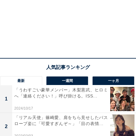
最新
一週間
一ヶ月
「うわすごい豪華メンバー」木梨憲武、ヒロミ
へ「連絡ください！」呼び掛ける。ISS...
1
2024/10/17
「リアル天使」篠崎愛、肩をちら見せしたバス
ローブ姿に「可愛すぎんぞ～」「目の表情...
2