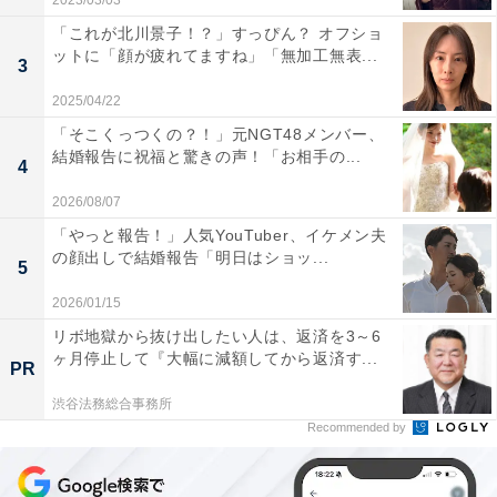
2023/03/03
「これが北川景子！？」すっぴん？ オフショ
ットに「顔が疲れてますね」「無加工無表...
3
2025/04/22
「そこくっつくの？！」元NGT48メンバー、
結婚報告に祝福と驚きの声！「お相手の...
4
2026/08/07
「やっと報告！」人気YouTuber、イケメン夫
の顔出しで結婚報告「明日はショッ...
5
2026/01/15
リボ地獄から抜け出したい人は、返済を3～6
ヶ月停止して『大幅に減額してから返済す...
PR
渋谷法務総合事務所
Recommended by