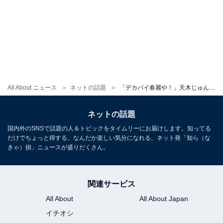
All About ニュース
ネットの話題
「デカパイ春麗や！」天木じゅん、爆乳や太ももがあらわに！ コスプレショット公開に「エッチ過ぎる」の声
ネットの話題
国内外のSNSで話題の人＆トピックをタイムリーにお届けします。知ってる
だけでちょっと得する、なんだか楽しい気分になれる、ネット発「知ら（な
きゃ）損」ニュースが盛りだくさん。
関連サービス
All About
All About Japan
イチオシ