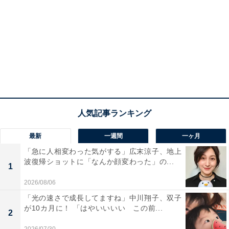
最新
一週間
一ヶ月
「急に人相変わった気がする」広末涼子、地上
波復帰ショットに「なんか顔変わった」の...
1
2026/08/06
「光の速さで成長してますね」中川翔子、双子
が10カ月に！ 「はやいいいい この前...
2