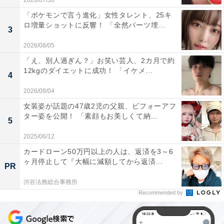
2026/07/30
「ポケモンで言う進化」女性タレント、25キ
ロ増量ショットに反響！ 「全然パーツ埋...
3
2026/08/05
「え、別人過ぎん？」お笑い芸人、2カ月で約
12kgのダイエットに成功！ 「イケメ...
4
2026/08/04
女装姿が話題の47歳2児の父親、ビフォーアフ
ター姿を公開！ 「素顔もお美しくて納...
5
2025/06/12
カードローン50万円以上の人は、返済を3～6
ヶ月停止して『大幅に減額してから返済...
PR
渋谷法務総合事務所
Recommended by