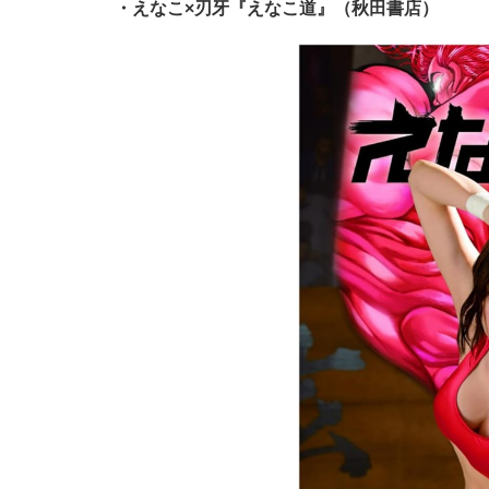
・えなこ×刃牙『えなこ道』（秋田書店）