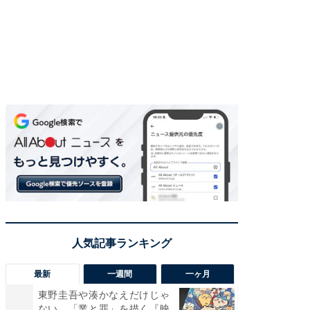
最新
一週間
一ヶ月
東野圭吾や湊かなえだけじゃ
【40代
ない、「業と罪」を描く『映
いと思う