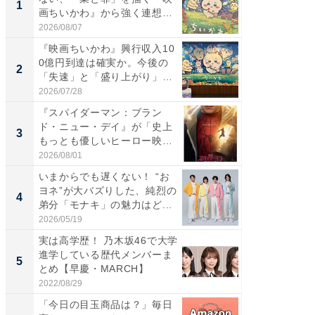
1
1
画ちいかわ』から強く連想し
代タレン
た...
2026/08/07
2026/08/0
『映画ちいかわ』興行収入10
東野圭
0億円到達は確実か。今後の
ない、
2
2
「失速」と「盛り上がり」
画ちい
が...
た...
2026/07/28
2026/08/0
『スパイダーマン：ブラン
ワケあ
ド・ニュー・デイ』が「史上
マ『フ
3
3
もっとも優しいヒーロー映
演技連発
画」に...
の...
2026/08/01
2026/08/0
いまからでも遅くない！ “お
「FRUI
ヨネ”が大バズりした、純烈の
うまい
4
4
弟分「モナキ」の魅力はど...
ング！ 2
2026/05/19
2026/08/0
実は高学歴！ 乃木坂46で大学
「今日
進学している歴代メンバーま
変わるA
5
PR
とめ【早慶・MARCH】
が見逃
2022/08/29
Amazon
「今日の目玉商品は？」毎日