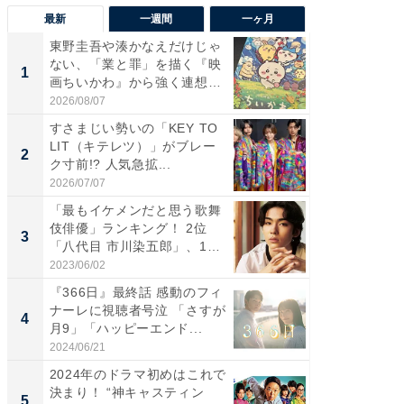
最新
一週間
一ヶ月
東野圭吾や湊かなえだけじゃ
【40代
ない、「業と罪」を描く『映
いと思う
1
1
画ちいかわ』から強く連想し
代タレン
た...
2026/08/07
2026/08/0
すさまじい勢いの「KEY TO
東野圭
LIT（キテレツ）」がブレー
ない、
2
2
ク寸前!? 人気急拡...
画ちい
た...
2026/07/07
2026/08/0
「最もイケメンだと思う歌舞
ワケあ
伎俳優」ランキング！ 2位
マ『フ
3
3
「八代目 市川染五郎」、1
演技連発
位...
の...
2023/06/02
2026/08/0
『366日』最終話 感動のフィ
「FRUI
ナーレに視聴者号泣 「さすが
うまい
4
4
月9」「ハッピーエンド...
ング！ 2
2024/06/21
2026/08/0
2024年のドラマ初めはこれで
「え、
決まり！ “神キャスティン
の？」8
5
PR