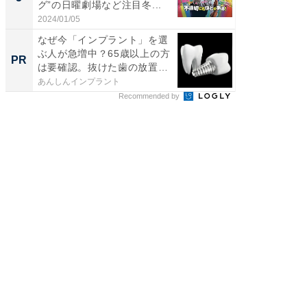
グ”の日曜劇場など注目冬...
場！Ama
2024/01/05
Amazon
なぜ今「インプラント」を選
ぶ人が急増中？65歳以上の方
PR
は要確認。抜けた歯の放置
は...
あんしんインプラント
Recommended by