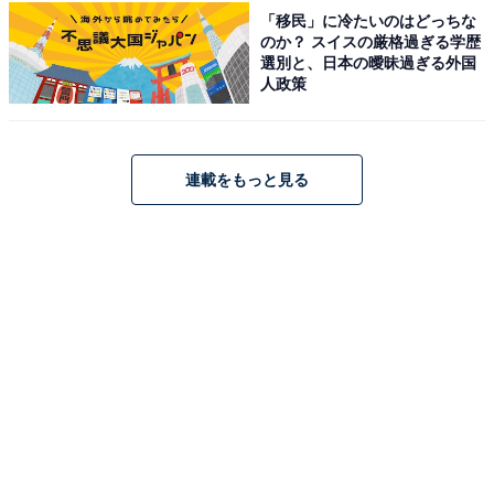
「移民」に冷たいのはどっちな
にどのくらいお金がかかるかわからないことです。貯金
のか？ スイスの厳格過ぎる学歴
しようと思います」と話し、今後の展望を打ち明けまし
選別と、日本の曖昧過ぎる外国
人政策
た。
現在の実家暮らしにはおおむね満足している様子の回答
連載をもっと見る
者。多少の不満や将来的な不安はあるものの、それに備
えた準備もしているようで、実家暮らしを存分に活用で
きていることがうかがえます。
※回答者のコメントは原文ママです
この記事の筆者：鎌田 弘 プロフィール
ニュース記事を中心に執筆中のライター。IT企業のメデ
ィア担当を経て現在に至る。All AboutおよびAll About ニ
ュースでのライター歴は2年。