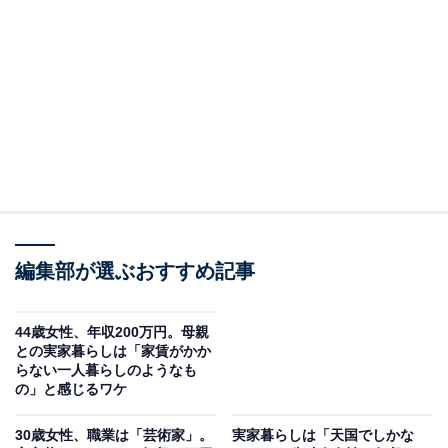
回答者のプロフィール＆実家の状況
回答者本人：34歳女性
在住：鹿児島県鹿児島市
同居人数：両親、自分、子ども1人
世帯年収：父親350万円、自分230万円
実家の間取り：一軒家4LDK
職業：会社員
編集部が選ぶおすすめ記事
44歳女性、年収200万円。母親
との実家暮らしは「家賃がかか
らない一人暮らしのようなも
の」と感じるワケ
30歳女性、職業は「芸術家」。
実家暮らしは「天国でしかな