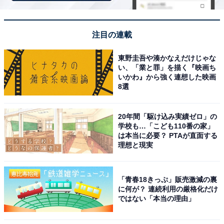
なっているということを説明してくれました。
注目の連載
「実家のリフォームなどにどのくらいお金がかか
るかわからない」
東野圭吾や湊かなえだけじゃな
い、「業と罪」を描く『映画ち
いかわ』から強く連想した映画
一方で、実家暮らしについて、「ものすごく苦労してい
8選
ることはありませんが、今後家事の分担をどのようにし
ていくか悩んでいます」と打ち明けました。
20年間「駆け込み実績ゼロ」の
学校も…「こども110番の家」
は本当に必要？ PTAが直面する
また、「知り合いや友人を家に呼んで、遊ぶことができ
理想と現実
ず、いつも遊びに行っているだけのところは気になって
います」とも回答。親との共同生活での気遣いで、多少
「青春18きっぷ」販売激減の裏
のストレスは感じているようです。
に何が？ 連続利用の厳格化だけ
ではない「本当の理由」
また、実家暮らしでの金銭的な不安については、「これ
から親が高齢になっていく上で、実家のリフォームなど