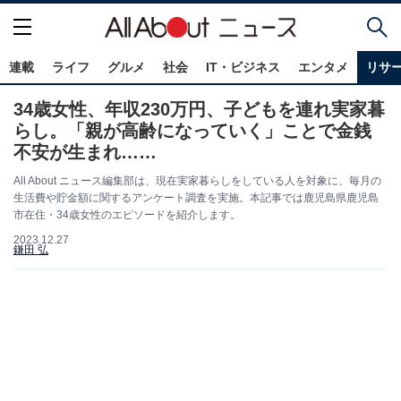
連載
ライフ
グルメ
社会
IT・ビジネス
エンタメ
リサ
34歳女性、年収230万円、子どもを連れ実家暮
らし。「親が高齢になっていく」ことで金銭
不安が生まれ……
All About ニュース編集部は、現在実家暮らしをしている人を対象に、毎月の
生活費や貯金額に関するアンケート調査を実施。本記事では鹿児島県鹿児島
市在住・34歳女性のエピソードを紹介します。
2023.12.27
鎌田 弘