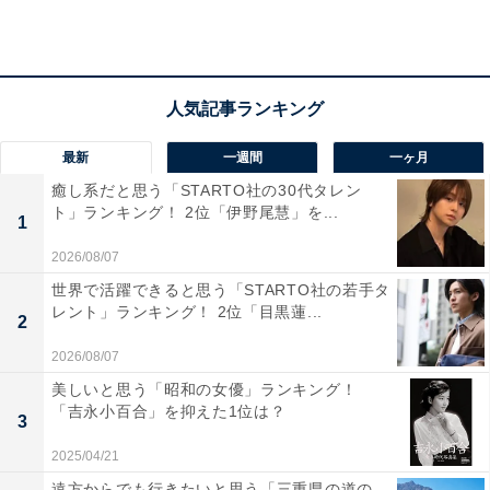
万8400円ですが、家賃などは地域や条件によって差が出
てくるので、住居費を除いた12万円程度が回答者の属性
に近い平均生活費ということになります。
回答者に、実家を出る予定について聞くと、「どちらと
最新
一週間
一ヶ月
もいえない」とし、「今後のことはわからない」と回答
癒し系だと思う「STARTO社の30代タレン
しました。
ト」ランキング！ 2位「伊野尾慧」を...
1
2026/08/07
世界で活躍できると思う「STARTO社の若手タ
レント」ランキング！ 2位「目黒蓮...
2
2026/08/07
美しいと思う「昭和の女優」ランキング！
「吉永小百合」を抑えた1位は？
3
2025/04/21
遠方からでも行きたいと思う「三重県の道の