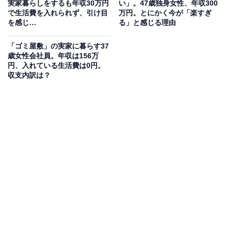
実家暮らしをするも年収30万円
い」。47歳独身女性、年収300
で生活費を入れられず、引け目
万円。とにかく今が「楽すぎ
を感じ…
る」と感じる理由
「ゴミ屋敷」の実家に暮らす37
歳女性会社員。年収は156万
円、入れている生活費は0円。
収支内訳は？
生活費や貯金額は？
実家に入れている生活費：5万円
交際費：2万円
毎月のお小遣い：5000円
毎月の貯金額：3万円
貯金総額：500万円
総務省統計局が発表した「家計調査報告書 家計収支編
（2021年）」によると、34歳以下女性の1カ月の平均消
費支出は16万3767円です。そのうち、住居費の平均は3