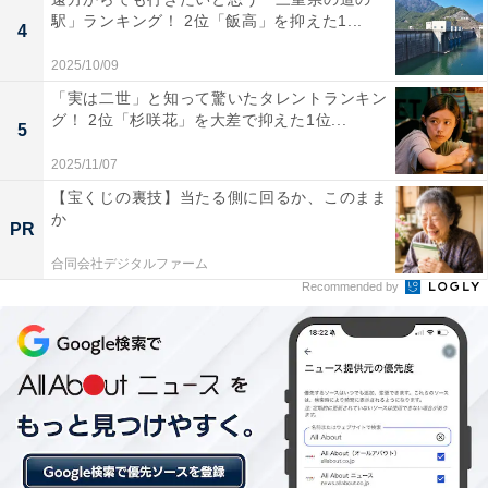
駅」ランキング！ 2位「飯高」を抑えた1...
4
2025/10/09
「実は二世」と知って驚いたタレントランキン
貯金ができ、子どもの世話も親にお願いできる
グ！ 2位「杉咲花」を大差で抑えた1位...
5
2025/11/07
現在、実家暮らしをしている理由は「会社から近いた
【宝くじの裏技】当たる側に回るか、このまま
め。近くに家を借りたら、貯金をすることができなくな
か
PR
るため」と回答。
合同会社デジタルファーム
Recommended by
また、「子どもの世話を親に見てもらうこともできた
り、近くに親戚も住んでいるため、特段離れて住む理由
を見つけることができないから。親にも近くにいて安心
と言われている」とも続けています。
実家での生活を続けることは、金銭的な貯蓄ができるこ
とや子どもの世話に役立つだけでなく、両親のためにも