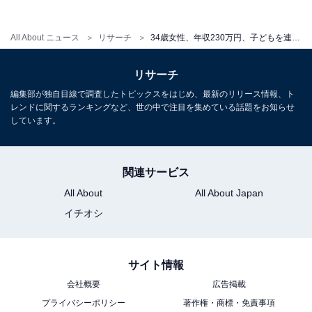
こちらもおすすめ
All About ニュース
リサーチ
34歳女性、年収230万円、子どもを連れ実家暮らし。「親が高齢になっていく」ことで金銭不安が生まれ……
46歳無職男性、無収入、父と実家暮らし。「将
来的には生活保護を受ければいいと思ってい
リサーチ
る」と語る理由
編集部が独自目線で調査したトピックスをはじめ、最新のリリース情報、ト
レンドに関するランキングなど、世の中で注目を集めている話題をお知らせ
しています。
関連サービス
All About
All About Japan
イチオシ
サイト情報
会社概要
広告掲載
プライバシーポリシー
著作権・商標・免責事項