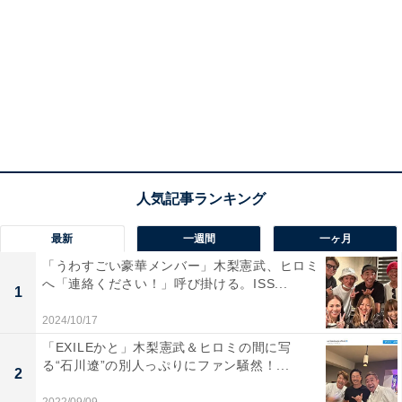
最新
一週間
一ヶ月
「うわすごい豪華メンバー」木梨憲武、ヒロミ
へ「連絡ください！」呼び掛ける。ISS...
1
2024/10/17
「EXILEかと」木梨憲武＆ヒロミの間に写
る“石川遼”の別人っぷりにファン騒然！...
2