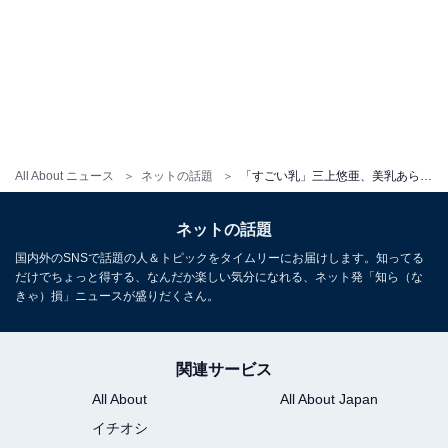
All About ニュース
ネットの話題
「すごい乳」三上悠亜、美乳あらわな入浴ショット！ 「彼女感強すぎ」「プライベート感があっていい！」
ネットの話題
国内外のSNSで話題の人＆トピックをタイムリーにお届けします。知ってる
だけでちょっと得する、なんだか楽しい気分になれる、ネット発「知ら（な
きゃ）損」ニュースが盛りだくさん。
関連サービス
All About
All About Japan
イチオシ