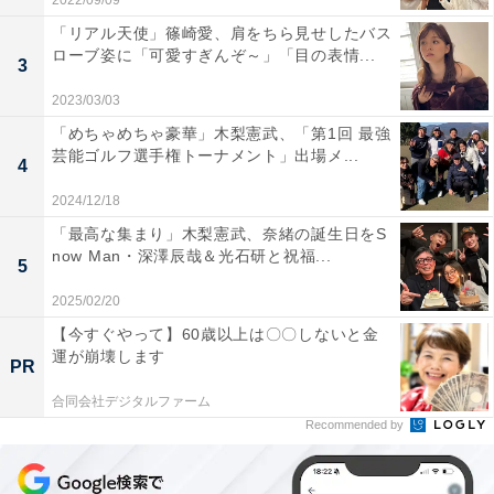
2022/09/09
「リアル天使」篠崎愛、肩をちら見せしたバス
ローブ姿に「可愛すぎんぞ～」「目の表情...
3
2023/03/03
「めちゃめちゃ豪華」木梨憲武、「第1回 最強
芸能ゴルフ選手権トーナメント」出場メ...
4
2024/12/18
「最高な集まり」木梨憲武、奈緒の誕生日をS
now Man・深澤辰哉＆光石研と祝福...
5
2025/02/20
【今すぐやって】60歳以上は〇〇しないと金
運が崩壊します
PR
合同会社デジタルファーム
Recommended by