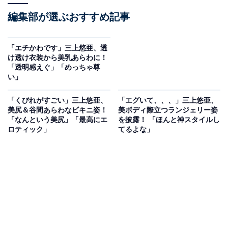
編集部が選ぶおすすめ記事
「エチかわです」三上悠亜、透
け透け衣装から美乳あらわに！
「透明感えぐ」「めっちゃ尊
い」
「くびれがすごい」三上悠亜、
「エグいて、、、」三上悠亜、
美尻＆谷間あらわなビキニ姿！
美ボディ際立つランジェリー姿
「なんという美尻」「最高にエ
を披露！ 「ほんと神スタイルし
ロティック」
てるよな」