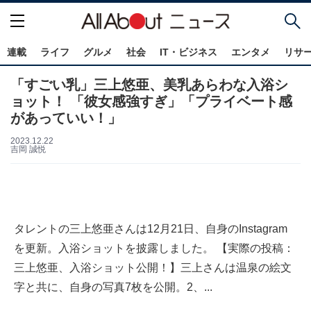
連載
ライフ
グルメ
社会
IT・ビジネス
エンタメ
リサ
「すごい乳」三上悠亜、美乳あらわな入浴シ
ョット！ 「彼女感強すぎ」「プライベート感
があっていい！」
2023.12.22
吉岡 誠悦
タレントの三上悠亜さんは12月21日、自身のInstagram
を更新。入浴ショットを披露しました。 【実際の投稿：
三上悠亜、入浴ショット公開！】三上さんは温泉の絵文
字と共に、自身の写真7枚を公開。2、...