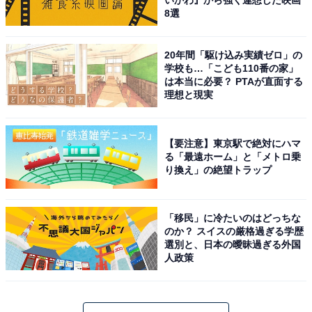
いかわ』から強く連想した映画
8選
20年間「駆け込み実績ゼロ」の
学校も…「こども110番の家」
は本当に必要？ PTAが直面する
理想と現実
【要注意】東京駅で絶対にハマ
る「最遠ホーム」と「メトロ乗
り換え」の絶望トラップ
「移民」に冷たいのはどっちな
のか？ スイスの厳格過ぎる学歴
選別と、日本の曖昧過ぎる外国
人政策