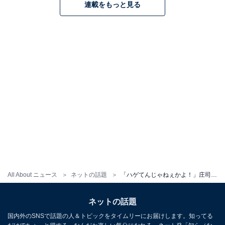
連載をもっと見る
All About ニュース
ネットの話題
「ハゲてんじゃねぇかよ！」庄司智春、自撮りショットに「いい加減にしろ！」とツッコミ！ 「落武者」
ネットの話題
国内外のSNSで話題の人＆トピックをタイムリーにお届けします。知ってる