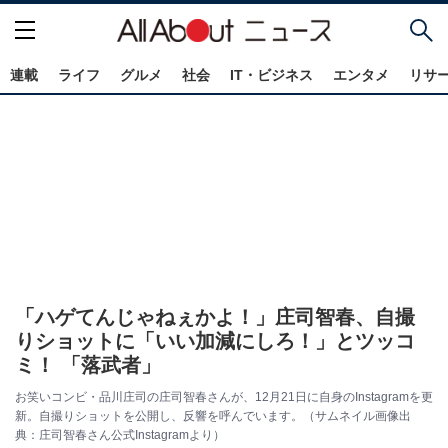
連載
ライフ
グルメ
社会
IT・ビジネス
エンタメ
リサ
「ハゲてんじゃねぇかよ！」庄司智春、自撮
りショットに「いい加減にしろ！」とツッコ
ミ！ 「落武者」
お笑いコンビ・品川庄司の庄司智春さんが、12月21日に自身のInstagramを更
新。自撮りショットを公開し、反響を呼んでいます。（サムネイル画像出
典：庄司智春さん公式Instagramより）