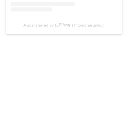
A post shared by 庄司智春 (@tomoharushoji)