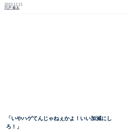
2023.12.21
宍戸 奏太
「いやハゲてんじゃねぇかよ！いい加減にし
ろ！」