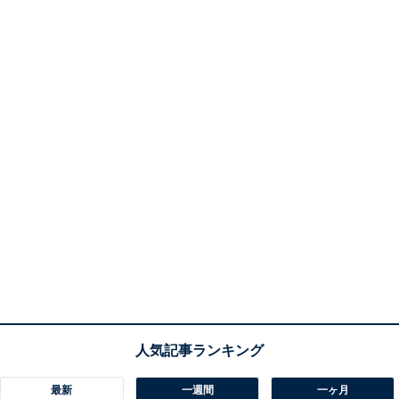
最新
一週間
一ヶ月