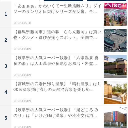
「あぁぁぁ。かわいくて一生断捨離ムリ」ダイ
ソーのサンリオ日焼けシリーズが反響。全...
1
2026/08/10
【群馬県藤岡市】道の駅「ららん藤岡」は買い
物・グルメ・遊びが揃うスポット。全国で...
2
2026/08/09
【岐阜県の人気スーパー銭湯】「六条温泉 喜
多の湯」は人工温泉や多彩なお風呂・岩盤...
3
2026/08/09
【宮城県の穴場日帰り温泉】「晴れ温泉」は1
00％源泉掛け流しの天然混合泉を楽しめ...
4
2026/08/09
【岐阜県の人気スーパー銭湯】「湯どころ み
のり」は「いけだゆげ温泉」や冷冷交代浴...
5
2026/08/09