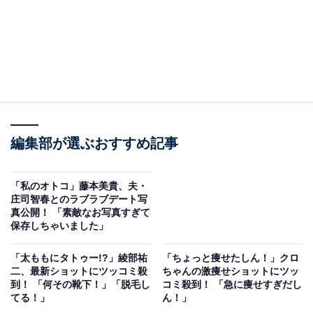
編集部が選ぶおすすめ記事
「私のオトコ」藤本美貴、夫・
庄司智春とのラブラブデート写
真公開！ 「素敵なお写真すぎて
保存しちゃいました」
「太ももにタトゥー!?」綾部祐
「ちょっと痩せたしん！」クロ
二、最新ショットにツッコミ殺
ちゃんの激痩せショットにツッ
到！ 「何その靴下！」「脱毛し
コミ殺到！ 「急に痩せすぎだし
てる！」
ん！」