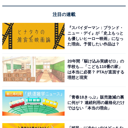
注目の連載
ここ数年で「置き配」を利用するケースも多いですが、
留守にする期間が長いと心配になりますよね。出品者が
『スパイダーマン：ブランド・
メルカリ便や宅配便を使って商品を送ってくれる場合は
ニュー・デイ』が「史上もっと
も優しいヒーロー映画」になっ
「配達日時の指定」ができますから、それを利用して確
た理由。予習したい作品は？
実に受け取るようにしましょう。
20年間「駆け込み実績ゼロ」の
学校も…「こども110番の家」
この記事の筆者：川崎 さちえ
は本当に必要？ PTAが直面する
理想と現実
ネットオークション歴19年、フリマアプリ歴9年。
NHK『あさイチ』をはじめとした多数の情報番組に出演
し、経験に基づいた実践型のフリマアプリやオークショ
「青春18きっぷ」販売激減の裏
に何が？ 連続利用の厳格化だけ
ンの魅力を伝えている。
ではない「本当の理由」
こちらもおすすめ
「移民」に冷たいのはどっちな