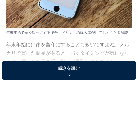
年末年始で家を留守にする場合、メルカリの購入者がしておくことを解説
年末年始には家を留守にすることも多いですよね。メル
カリで買った商品があると、届くタイミングが気になり
ます。買った商品を受け取れず受取評価ができなくなっ
続きを読む
てしまう場合に、購入者にできることはあるのでしょう
か。
「All About」フリマアプリ・ネットオークションガイド
の川崎さちえが解説していきます。
（今回の質問）
年末年始で家を留守にします。受取評価が遅くなっ