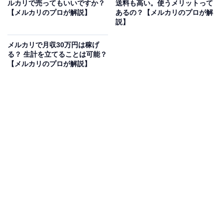
ルカリで売ってもいいですか？
送料も高い。使うメリットって
年末年始で家を留守にすると、商品が届いても確認がで
【メルカリのプロが解説】
あるの？【メルカリのプロが解
説】
きず、受取評価をすることができません。そうすると出
品者に「売上金が入らない」という不都合が起きてしま
メルカリで月収30万円は稼げ
うので、受取評価が遅くなるとイライラする出品者もい
る？ 生計を立てることは可能？
【メルカリのプロが解説】
ます。
受取評価が遅くなってしまうと、マイナス評価がつくこ
ともあります。それを防ぐには、出品者に前もって受取
評価が遅くなることを伝える必要があります。