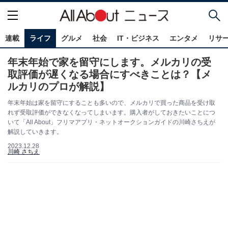
連載
ライフ
グルメ
社会
IT・ビジネス
エンタメ
リサ
年末年始で家を留守にします。メルカリの受
取評価が遅くなる場合にすべきことは？【メ
ルカリのプロが解説】
年末年始は家を留守にすることも多いので、メルカリで買った商品を受け取
れず受取評価ができなくなってしまいます。購入者がしておきたいことにつ
いて「All About」フリマアプリ・ネットオークションガイドの川崎さちえが
解説していきます。
2023.12.28
川崎 さちえ