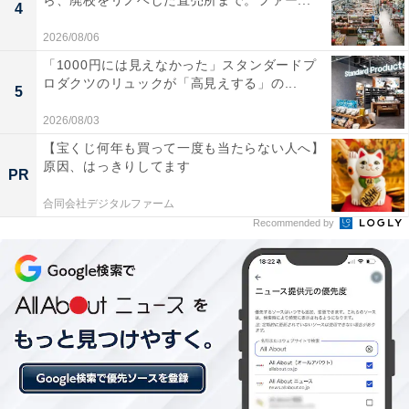
ら、廃校をリノベした直売所まで。ファー...
4
2026/08/06
「1000円には見えなかった」スタンダードプ
ロダクツのリュックが「高見えする」の...
5
2026/08/03
【宝くじ何年も買って一度も当たらない人へ】
原因、はっきりしてます
PR
合同会社デジタルファーム
Recommended by
留守にする場合「配達日時の指定」をしておくと
安心
年末年始に家を留守にする人は、荷物の受取に関しても
注意しておきましょう。