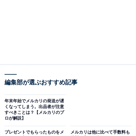
てしまうのですが、購入者がしておいた方がいいこ
とはありますか？
（回答）
受取評価が遅くなることを出品者に伝えておきまし
ょう。また、荷物の「置き配」を使いたくない場合
は「配達日時の指定」をしておくと安心です。
編集部が選ぶおすすめ記事
以下で詳しく解説していきます。
年末年始でメルカリの発送が遅
くなってしまう。出品者が注意
すべきことは？【メルカリのプ
受取評価が遅くなると出品者がイライラする場合
ロが解説】
も
プレゼントでもらったものをメ
メルカリは他に比べて手数料も