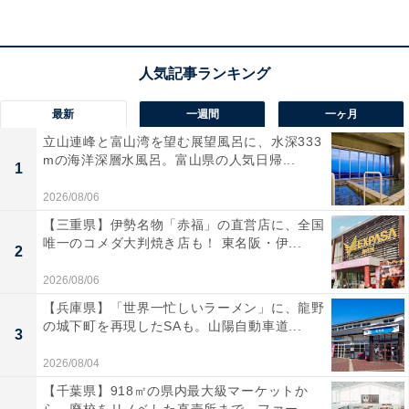
最新
一週間
一ヶ月
立山連峰と富山湾を望む展望風呂に、水深333
受取評価がないと「商品に問題があった？」と不
mの海洋深層水風呂。富山県の人気日帰...
1
安にさせてしまう
2026/08/06
【三重県】伊勢名物「赤福」の直営店に、全国
また、受取評価がないと「もしかしたら商品に問題があ
唯一のコメダ大判焼き店も！ 東名阪・伊...
った？」「返品や返金対応が必要？」と出品者を不安に
2
させてしまいます。
2026/08/06
【兵庫県】「世界一忙しいラーメン」に、龍野
の城下町を再現したSAも。山陽自動車道...
そのような出品者の気持ちを改めて考えると、受取評価
3
が遅くなる場合は事前に伝えておくことが重要というこ
2026/08/04
とが分かってくると思います。
【千葉県】918㎡の県内最大級マーケットか