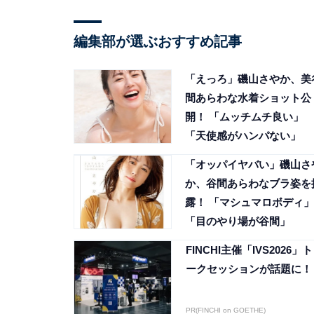
編集部が選ぶおすすめ記事
「えっろ」磯山さやか、美
間あらわな水着ショット公
開！ 「ムッチムチ良い」
「天使感がハンパない」
「オッパイヤバい」磯山さ
か、谷間あらわなブラ姿を
露！ 「マシュマロボディ」
「目のやり場が谷間」
FINCHI主催「IVS2026」ト
ークセッションが話題に！
PR(FINCHI on GOETHE)