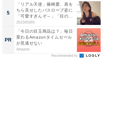
「リアル天使」篠崎愛、肩を
「脳がバ
ちら見せしたバスローブ姿に
装姿が話
5
5
「可愛すぎんぞ～」「目の表
のお父さ
情...
2023/03/03
2026/08/0
「今日の目玉商品は？」毎日
GOETH
変わるAmazonタイムセール
を組み
PR
PR
が見逃せない
Amazon
FINCHI o
Recommended by