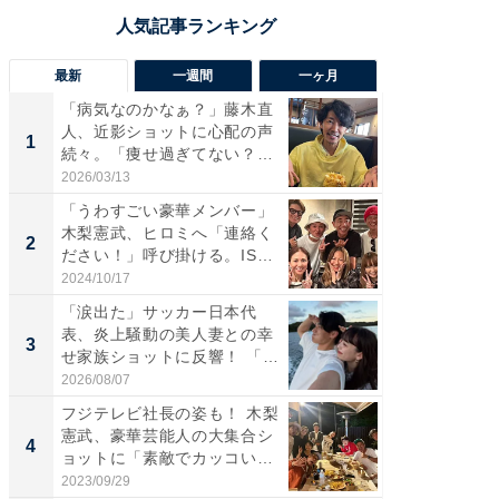
最新
一週間
一ヶ月
「病気なのかなぁ？」藤木直
「さす
人、近影ショットに心配の声
は」高
1
1
続々。「痩せ過ぎてない？」
災地を
「...
「カ...
2026/03/13
2026/08/0
「うわすごい豪華メンバー」
「女の
木梨憲武、ヒロミへ「連絡く
介、バ
2
2
ださい！」呼び掛ける。IS
らのプレ
S...
愛...
2024/10/17
2026/08/0
「涙出た」サッカー日本代
「脚が
表、炎上騒動の美人妻との幸
横川尚
3
3
せ家族ショットに反響！ 「最
ムキな姿
高...
刃...
2026/08/07
2026/08/0
フジテレビ社長の姿も！ 木梨
「え、
憲武、豪華芸能人の大集合シ
芸人、2
4
4
ョットに「素敵でカッコい
エットに
い...
2023/09/29
2026/08/0