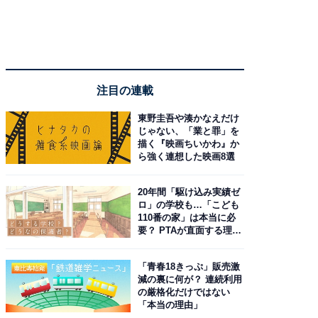
注目の連載
東野圭吾や湊かなえだけ
じゃない、「業と罪」を
描く『映画ちいかわ』か
ら強く連想した映画8選
20年間「駆け込み実績ゼ
ロ」の学校も…「こども
110番の家」は本当に必
要？ PTAが直面する理想
と現実
「青春18きっぷ」販売激
減の裏に何が？ 連続利用
の厳格化だけではない
「本当の理由」