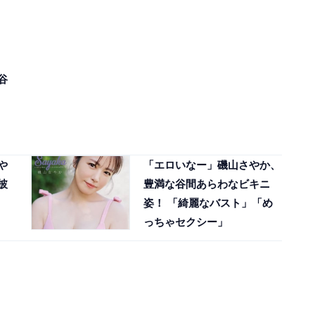
谷
や
「エロいなー」磯山さやか、
披
豊満な谷間あらわなビキニ
姿！ 「綺麗なバスト」「め
っちゃセクシー」