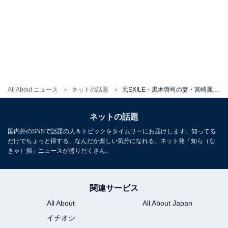
All About ニュース
ネットの話題
元EXILE・黒木啓司の妻・宮崎麗果、谷間あらわなドレス姿！ 「素敵すぎて思わずため息」「高級な雰囲気」
ネットの話題
国内外のSNSで話題の人＆トピックをタイムリーにお届けします。知ってる
だけでちょっと得する、なんだか楽しい気分になれる、ネット発「知ら（な
きゃ）損」ニュースが盛りだくさん。
関連サービス
All About
All About Japan
イチオシ