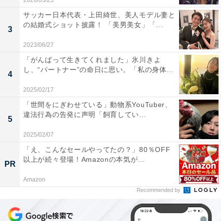
2026/03/25
サッカー日本代表・上田綺世、美人モデル妻と
の結婚式ショット披露！ 「美男美女」「...
3
2023/06/27
「がんばって生きてくれました」氷川きよ
し、“パートナー”の命日に思い。「私の身体...
4
2025/02/17
「世間をにぎわせている」動物系YouTuber、
違法行為の告発に声明「飼育してい...
5
2025/02/07
「え、こんなセールやってたの？」80％OFF
以上が続々登場！Amazonの本気が...
PR
Amazon
Recommended by