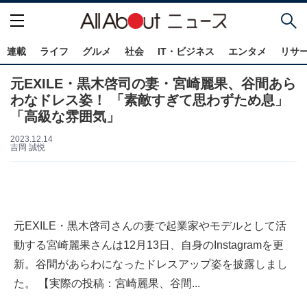
連載
ライフ
グルメ
社会
IT・ビジネス
エンタメ
リサ
元EXILE・黒木啓司の妻・宮崎麗果、谷間あら
わなドレス姿！ 「素敵すぎて思わずため息」
「高級な雰囲気」
2023.12.14
吉岡 誠悦
元EXILE・黒木啓司さんの妻で起業家やモデルとして活
動する宮崎麗果さんは12月13日、自身のInstagramを更
新。谷間があらわになったドレスアップ姿を披露しまし
た。 【実際の投稿：宮崎麗果、谷間...