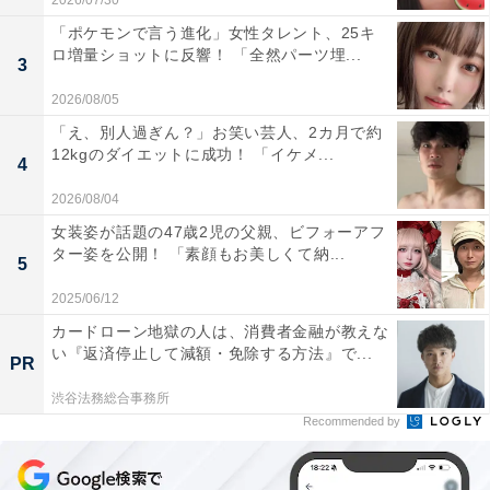
2026/07/30
「ポケモンで言う進化」女性タレント、25キ
ロ増量ショットに反響！ 「全然パーツ埋...
3
2026/08/05
「え、別人過ぎん？」お笑い芸人、2カ月で約
12kgのダイエットに成功！ 「イケメ...
4
2026/08/04
女装姿が話題の47歳2児の父親、ビフォーアフ
ター姿を公開！ 「素顔もお美しくて納...
5
2025/06/12
カードローン地獄の人は、消費者金融が教えな
い『返済停止して減額・免除する方法』で...
PR
渋谷法務総合事務所
Recommended by