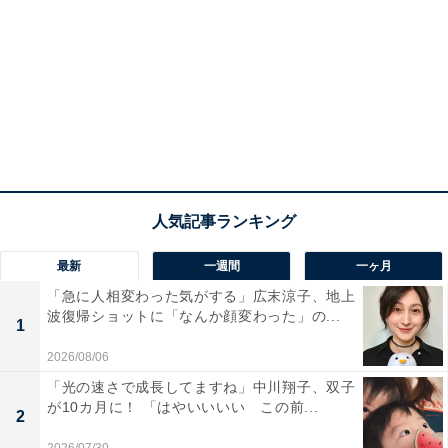
最新
一週間
一ヶ月
「急に人相変わった気がする」広末涼子、地上
波復帰ショットに「なんか顔変わった」の...
1
2026/08/06
「光の速さで成長してますね」中川翔子、双子
が10カ月に！ 「はやいいいい この前...
2