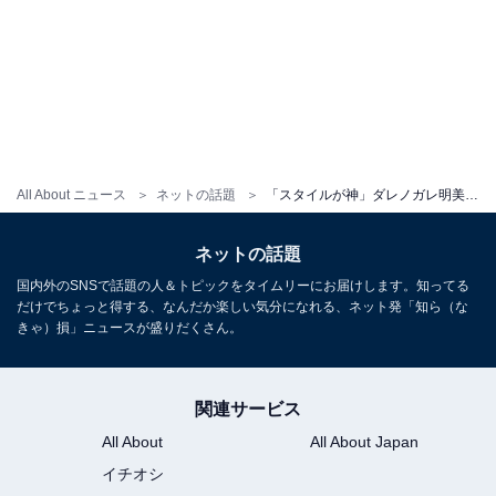
All About ニュース
ネットの話題
「スタイルが神」ダレノガレ明美、トレーニングウエアから美しすぎるおなかがあらわに！ 「細かわいい」
ネットの話題
国内外のSNSで話題の人＆トピックをタイムリーにお届けします。知ってる
だけでちょっと得する、なんだか楽しい気分になれる、ネット発「知ら（な
きゃ）損」ニュースが盛りだくさん。
関連サービス
All About
All About Japan
イチオシ