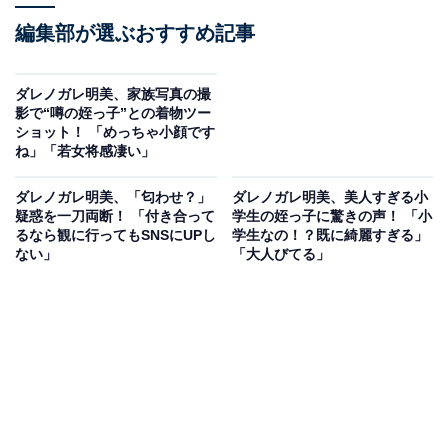
編集部が選ぶおすすめ記事
ダレノガレ明美、家族写真の撮
影で“噂の姪っ子”との着物ツー
ショット！ 「めっちゃ小顔です
ね」「若女将感凄い」
ダレノガレ明美、「匂わせ？」
ダレノガレ明美、美人すぎる小
疑惑を一刀両断！ 「付き合って
学生の姪っ子に驚きの声！ 「小
るなら観に行ってもSNSにUPし
学生なの！？既に綺麗すぎる」
ない」
「大人びてる」