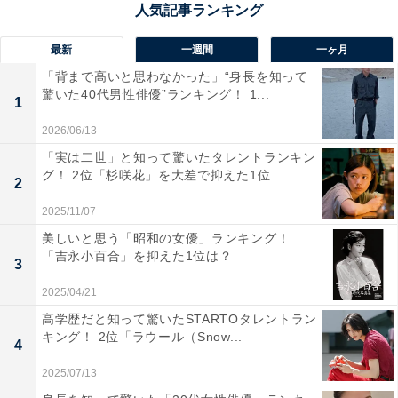
最新
一週間
一ヶ月
「背まで高いと思わなかった」“身長を知って
驚いた40代男性俳優”ランキング！ 1...
1
2026/06/13
「実は二世」と知って驚いたタレントランキン
グ！ 2位「杉咲花」を大差で抑えた1位...
2
2025/11/07
第1位（同率）：『きのう何食べた？ season2』
美しいと思う「昭和の女優」ランキング！
「吉永小百合」を抑えた1位は？
3
2025/04/21
高学歴だと知って驚いたSTARTOタレントラン
キング！ 2位「ラウール（Snow...
4
2025/07/13