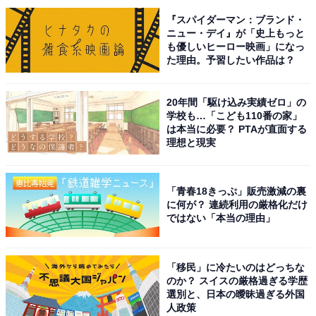
う何食べた？ season2』（テレビ東京系）でした！
『スパイダーマン：ブランド・
ニュー・デイ』が「史上もっと
も優しいヒーロー映画」になっ
同作は、よしながふみさんによる同名人気漫画を原作と
た理由。予習したい作品は？
したドラマの第2シーズン。主人公のシロさんこと筧史
郎を西島秀俊さんが、その恋人となるケンジこと矢吹賢
20年間「駆け込み実績ゼロ」の
二を内野聖陽さんが演じています。
学校も…「こども110番の家」
は本当に必要？ PTAが直面する
理想と現実
物語は、この2人の主人公の同居生活を中心に繰り広げ
られます。劇中に登場する、おいしそうな手料理も見ど
ころで、どれもリーズナブルで実用的なレシピでつくら
「青春18きっぷ」販売激減の裏
に何が？ 連続利用の厳格化だけ
れているのも人気の秘密です。
ではない「本当の理由」
回答者からは、「シロさんとケンジの、美味しそうな料
「移民」に冷たいのはどっちな
理が並ぶ食卓の風景、何気ない日常の物語がとても好き
のか？ スイスの厳格過ぎる学歴
なので」（東京都・60代女性）、「season1から見始め
選別と、日本の曖昧過ぎる外国
人政策
て、スペシャルドラマ、劇場版を見て、season2が始ま