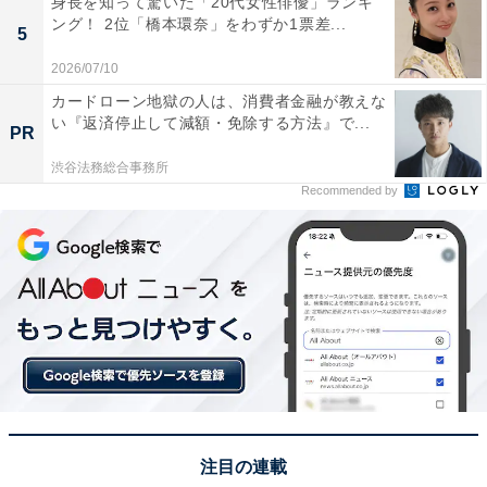
身長を知って驚いた「20代女性俳優」ランキ
ング！ 2位「橋本環奈」をわずか1票差...
5
2026/07/10
カードローン地獄の人は、消費者金融が教えな
い『返済停止して減額・免除する方法』で...
PR
View this post on Instagram
渋谷法務総合事務所
Recommended by
A post shared by 「きのう何食べた？ season2」公式 (@movie_na
注目の連載
1位に輝いたのは、ドラマ24枠で放送されている『きの