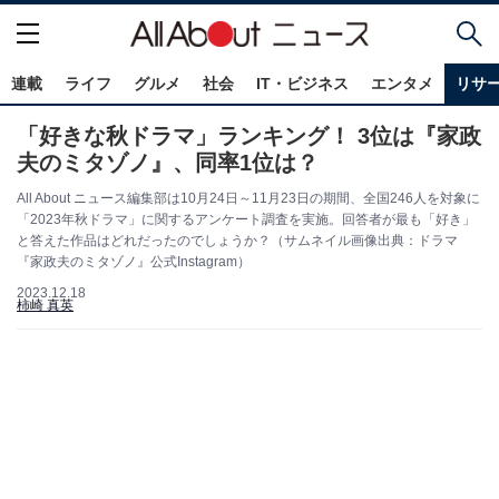
連載
ライフ
グルメ
社会
IT・ビジネス
エンタメ
リサ
「好きな秋ドラマ」ランキング！ 3位は『家政
夫のミタゾノ』、同率1位は？
All About ニュース編集部は10月24日～11月23日の期間、全国246人を対象に
「2023年秋ドラマ」に関するアンケート調査を実施。回答者が最も「好き」
と答えた作品はどれだったのでしょうか？（サムネイル画像出典：ドラマ
『家政夫のミタゾノ』公式Instagram）
2023.12.18
柿崎 真英