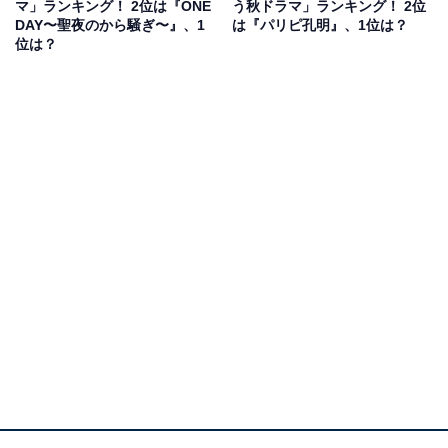
マ」ランキング！ 2位は『ONE
う秋ドラマ」ランキング！ 2位
DAY〜聖夜のから騒ぎ〜』、1
は『パリピ孔明』、1位は？
主人公のミタゾノさんこと三田園薫が、家政夫として派
位は？
遣された家庭の内情をのぞき見し、そこに巣食う“根深い
汚れ”までもスッキリと落としていくという、スカッと感
あふれるストーリーで人気を集めています。また、劇中
でミタゾノさんが披露する、便利で役立つ家事テクにも
注目している視聴者が多い様子。
回答者からは、「各家庭の際どい問題をサラッと面白お
かしく解決するのはすごい」（和歌山県・30代女性）、
「シーズン1から全て見ており、家事情報も勉強になり
とても面白いから」（愛知県・20代女性）といった意見
が上がりました。