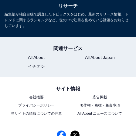
リサーチ
編集部が独自目線で調査したトピックスをはじめ、最新のリリース情報、ト
レンドに関するランキングなど、世の中で注目を集めている話題をお知らせ
しています。
関連サービス
All About
All About Japan
イチオシ
View this post on Instagram
サイト情報
会社概要
広告掲載
プライバシーポリシー
著作権・商標・免責事項
当サイトの情報についての注意
All About ニュースについて