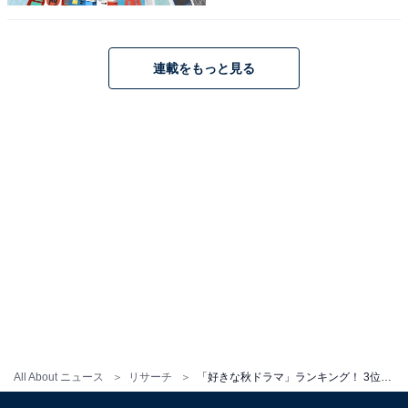
るのを楽しみに待っていたから」（静岡県・40代男性）
などの声が聞かれました。
連載をもっと見る
第1位（同率）：『いちばんすきな花』
All About ニュース
リサーチ
「好きな秋ドラマ」ランキング！ 3位は『家政夫のミタゾノ』、同率1位は？