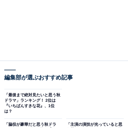
A post shared by 『家政夫のミタゾノ』ドラマ公式アカウント (@mit
3位には、火曜夜21時から放送していた『家政夫のミタ
編集部が選ぶおすすめ記事
ゾノ 第6シリーズ』（テレビ朝日系）がランクイン。
「最後まで絶対見たいと思う秋
同作は、TOKIOの松岡昌宏さん主演の痛快“のぞき見”ヒ
ドラマ」ランキング！ 2位は
『いちばんすきな花』、1位
ューマンドラマ。2016年から放送を開始し、第6シリー
は？
ズにして初のゴールデン進出となったことも話題になり
ました。
「脇役が豪華だと思う秋ドラ
「主演の演技が光っていると思