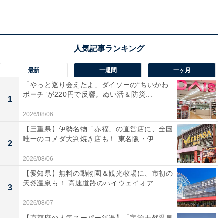
子どもの写真をアップしているのに不倫をしてい
る男性
最新
一週間
一ヶ月
「やっと巡り会えたよ」ダイソーの“ちいかわ
「会社の男性上司（34歳）は、Facebookに奥さんへの
ポーチ”が220円で反響。ぬい活＆防災...
1
感謝や子どもの写真をアップしているのに、社内不倫を
2026/08/06
している」
【三重県】伊勢名物「赤福」の直営店に、全国
唯一のコメダ大判焼き店も！ 東名阪・伊...
2
こう話すのは、男性の部下として働くB子（20代）さん
2026/08/06
だ。彼女の上司は、Slack（社内チャットツール）のアイ
コンも、子どもを抱く自分の写真に設定している。
【愛知県】無料の動物園＆観光牧場に、市初の
天然温泉も！ 高速道路のハイウェイオア...
3
「Facebookや会社の飲み会などのオフィシャルな席で
2026/08/07
は、妻に感謝とか、今日も娘を保育園に送ってから会社
【京都府の人気スーパー銭湯】「宇治天然温泉