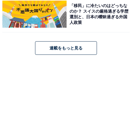
「移民」に冷たいのはどっちな
にも。
のか？ スイスの厳格過ぎる学歴
選別と、日本の曖昧過ぎる外国
人政策
「幸せアピールしたくて、頻繁にInstagramのストーリー
ズを更新していた時期があった」
連載をもっと見る
こう話すのは、前述のA子と一緒に食事をしていたC美
（31歳）だ。
C美は3年前、長年付き合った恋人と別れた後、アプリで
出会った人とすぐに交際。新しい彼との幸せな日々を頻
繁にストーリーズにアップしていた。
「振られた彼に『あなたがいなくても私はこんなに幸せ
よ』とアピールするために、新しい彼とデートしたこと
を更新してた。だけど投稿後、ストーリーズの足跡に元
カレがいないかどうか探して（笑）。 “幸せアピール”を