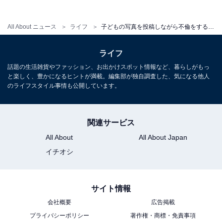
していた自分は、全然幸せじゃなかった」
All About ニュース
ライフ
子どもの写真を投稿しながら不倫をする上司が「ある意味“仕事ができる”」と思われてしまうのはなぜか
つまりC美は、元恋人のことを忘れられていなかったか
ライフ
ら、“幸せアピール”をしていたのだ。
話題の生活雑貨やファッション、お出かけスポット情報など、暮らしがもっ
と楽しく、豊かになるヒントが満載。編集部が独自調査した、気になる他人
このC美の発言に、筆者も、A子も深く共感してしまっ
のライフスタイル事情も公開しています。
た。そして、自分たちの投稿を振り返り、SNSを頻繁に
更新するとき、自分たちはどんな心理状況だっただろう
関連サービス
かと考えた。
All About
All About Japan
「夫に感謝してるだけなら、わざわざインスタに『あり
イチオシ
がとう』って書かないよね。目の前にいる夫に言えばい
いんだから」というA美。
サイト情報
会社概要
広告掲載
筆者も自身のSNS投稿を振り返った。SNSを頻繁に更新
プライバシーポリシー
著作権・商標・免責事項
していた時期を思い出すと、たしかにキャリアに悩んで