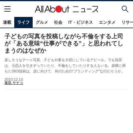
連載
ライフ
グルメ
社会
IT・ビジネス
エンタメ
リサ
子どもの写真を投稿しながら不倫をする上司
が「ある意味“仕事ができる”」と思われてし
まうのはなぜか
楽しそうなデート写真、子どもや妻を大切にしているアピール。でも現実
は、元恋人を引きずっていたり、不倫をしていたりする人もいる。虚構に満
ちたSNS投稿は、誰に向けて、何のための“ブランディング”なのだろうか。
2023.12.13
毒島 サチコ