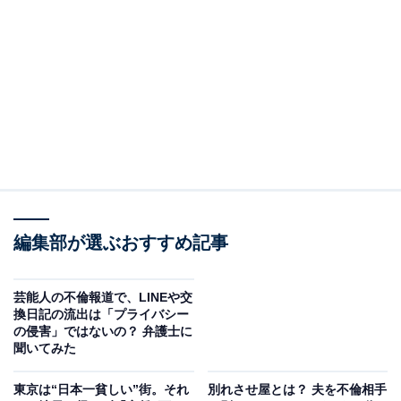
「いや、いいことばっかりじゃないよ」
A子のInstagramには、夫との高級レストランでの食事
や、デートの様子がアップされている。キラキラした
日々の投稿は、思わず嫉妬してしまいそうになるほど
だ。
A子はインスタグラマーではないが、フォロワーは数千
人いる。知人や同世代の女性が中心だ。
編集部が選ぶおすすめ記事
「この前の結婚記念日なんて、夫に当日にドタキャンさ
芸能人の不倫報道で、LINEや交
換日記の流出は「プライバシー
れてさ。レストランの写真は1週間以上前のやつ」
の侵害」ではないの？ 弁護士に
聞いてみた
お酒が進むにつれ、A子は家庭を顧みない夫に対する愚
東京は“日本一貧しい”街。それ
別れさせ屋とは？ 夫を不倫相手
痴を吐くようになる。しかし、スマートフォンの画面に