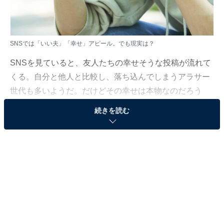
SNSでは「いい夫」「幸せ」アピール。でも現実は？
SNSを見ていると、友人たちの幸せそうな投稿が流れて
くる。自分と他人と比較し、落ち込んでしまうアラサー
世代も多いようだ。だけどその幸せは本物なのだろう
か。
続きを読む
SNSでの幸せな投稿は、全て作られたもの？
「毎日ほんと幸せそうだよね」
先日、知人たちと食事をしていた時のこと。新婚のA子
のInstagram投稿を見て私がつぶやいたひと言に、A子は
顔を曇らせた。