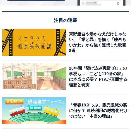
注目の連載
東野圭吾や湊かなえだけじゃな
い、「業と罪」を描く『映画ち
いかわ』から強く連想した映画
8選
20年間「駆け込み実績ゼロ」の
学校も…「こども110番の家」
は本当に必要？ PTAが直面する
理想と現実
SNSの投稿頻度が上がった時期は「失恋直後」
あくまでSNSはリアルではなく、理想の自分をブランデ
「青春18きっぷ」販売激減の裏
に何が？ 連続利用の厳格化だけ
ィングする場だと語るB子さん。
ではない「本当の理由」
理想の自分を“ブランディング”した経験がある人はほか