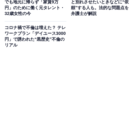
でも地元に帰らず「家賃9万
と別れさせたいときなどに“依
映し出されたA子の日常はまぎれもなく“幸せ”なのだ。
円」のために働く元タレント・
頼”する人も。法的な問題点を
32歳女性の今
弁護士が解説
「夫に感謝です」とSNSに書きながらも、現実では愚痴
コロナ禍で不倫は増えた？ テレ
三昧のA子。
ワークプラン「デイユース3000
円」で誘われた“黒歴史”不倫の
リアル
SNS上での自分と現実での自分。“2つの自分”の間にギャ
ップを抱えているのはA子だけではない。