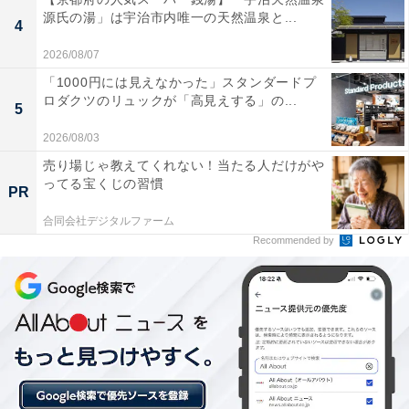
源氏の湯」は宇治市内唯一の天然温泉と...
に来たとか、幸せな生活を送る“イクメン”アピールをし
4
ている。だけど裏では不倫三昧。常套句は『妻とは終わ
2026/08/07
っている』で、彼の女癖の悪さは社内の一部の女性陣に
「1000円には見えなかった」スタンダードプ
知られている」
ロダクツのリュックが「高見えする」の...
5
2026/08/03
B子さんは上司の行動を「気持ち悪い」と思いながら
売り場じゃ教えてくれない！当たる人だけがや
も、どこかで「ある意味“仕事ができる”人」というイメ
ってる宝くじの習慣
PR
ージを抱くという。
合同会社デジタルファーム
Recommended by
「SNSは、自分をさらけだす場所じゃなくて、自分を“演
出する場所”なんじゃないかって思います。上司はそれを
上手に利用して自己ブランディングしているんだなっ
て。恋愛や結婚をするとき、上司みたいな男性の言葉に
は絶対だまされないようにしないとって思いますけど」