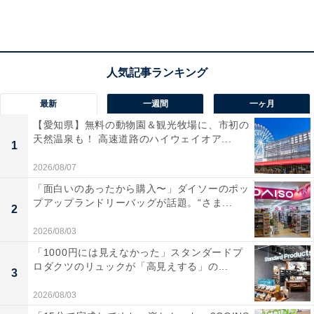
「ホテルのデイユースで仕事しない？」と誘われ
て
「2人とも同じ事業部だったので、Googleカレンダーで
最新
一週間
一ヶ月
スケジュールが見れました。私も彼も会議が少ない日
【愛知県】無料の動物園＆観光牧場に、市初の
に、木藤さんが『ホテルのデイユースで仕事しない？』
天然温泉も！ 高速道路のハイウェイオア...
1
と誘ってきて。コロナ禍で、ビジネスホテルが“リモート
2026/08/07
ワーク応援プラン”とかを出していて、朝から夜の21時頃
「面白いのあったから購入〜」ダイソーのポッ
まで、3000円くらいで利用できるんです」
プアップランドリーバッグが話題。“さま...
2
2026/08/03
頻繁にデイユースを利用するようになった2人。コンビ
ニやデパ地下のお総菜を買ってきて、部屋でランチをし
「1000円には見えなかった」スタンダードプ
ロダクツのリュックが「高見えする」の...
たという。
3
2026/08/03
「私たちが頻繁にあっていた2020年夏ごろは、めちゃく