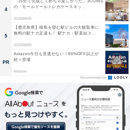
「15分で完成してめちゃ楽しかった」3COINS
の「モールドールトレカケースキッ...
ちゃコロナ警戒中だったので、私も休日は外出しない
4
し、彼も、家とホテルの行き来でした。外で飲んだりデ
2026/08/05
ートしたりしないので、かなり安全だったと思います」
【鹿児島県】桜島を望む駅ビルの大観覧車に、
無料の駅ナカ足湯も！ 駅ナカ・駅直結ス...
5
2026/08/08
Amazon今日も見逃せない！80%OFF以上が
続々登場
PR
Amazon
Recommended by