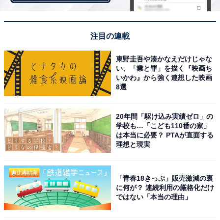
「亭主元気で留守がいい」家庭内不和のテレワー
クで不倫は増えたのか
注目の連載
ひっそりと愛を育んだ2人。和美さんはテレワークの導
東野圭吾や湊かなえだけじゃな
い、「業と罪」を描く『映画ち
入で、職場不倫が増えたのではないか、と語る。
いかわ』から強く連想した映画
8選
「木藤さんには、奥さんと5歳の息子がいるのですが、
保育園が閉園したり、リビングで仕事をしていると、専
20年間「駆け込み実績ゼロ」の
業主婦の奥さんがなんだかピリピリしたり……『仕事が
学校も…「こども110番の家」
は本当に必要？ PTAが直面する
しづらい』と言っていました。だからたまにサテライト
理想と現実
オフィスを利用していたんです」
2020年、明治安田生命保険が実施した「外出自粛規制
「青春18きっぷ」販売激減の裏
に何が？ 連続利用の厳格化だけ
（ステイホ ーム）中の子育てに関する意識の変化」につ
ではない「本当の理由」
いてのアンケート結果によると、夫がテレワークをして
いた専業主婦の約4人に1人は「今後はしてほしくない」