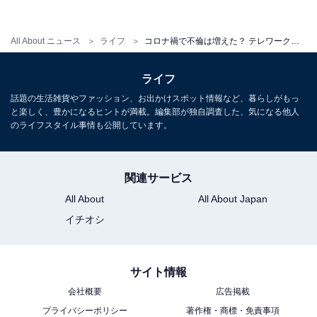
All About ニュース
ライフ
コロナ禍で不倫は増えた？ テレワークプラン「デイユース3000円」で誘われた“黒歴史”不倫のリアル
ライフ
テレワーク不倫沼は「恋愛の楽しい部分だけを詰
話題の生活雑貨やファッション、お出かけスポット情報など、暮らしがもっ
め込んだようなもの」？
と楽しく、豊かになるヒントが満載。編集部が独自調査した、気になる他人
のライフスタイル事情も公開しています。
元から不倫に対して抵抗がない和美さん。今回の不倫
は、“火遊び”の予定だったが……。
関連サービス
All About
All About Japan
「同じ会社なので、木藤さんがリモート会議の時に、横
イチオシ
でその様子を見るのがすごくゾクゾクしました。『この
壁紙にしなよ』って私が選んだ変な壁紙にして、知って
る同僚に『それなんですか～（笑）』なんて、突っ込ま
サイト情報
れているところとか見ると、キュンキュンしちゃって。
会社概要
広告掲載
同僚は敬語を使ってるのに、私はタメ語っていうのがな
プライバシーポリシー
著作権・商標・免責事項