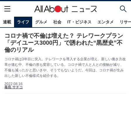
連載
ライフ
グルメ
社会
IT・ビジネス
エンタメ
リサ
コロナ禍で不倫は増えた？ テレワークプラン
「デイユース3000円」で誘われた“黒歴史”不
倫のリアル
コロナ禍は3年目に突入。テレワークを導入する企業が増え、新しい働き方改
革が進む中、不倫の形も変容している。コロナ禍で人と人との接触が減り、
不倫も減ったかと思いきや、そうでもないようだ。今回は、コロナ禍が生み
出した新しい不倫様式を紹介する。
2022.08.16
毒島 サチコ