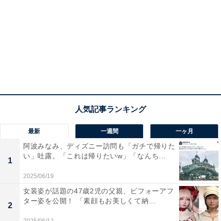
最新
一週間
一ヶ月
阿波みなみ、ディズニー訪問も「ガチで帰りた
い」吐露。「これは帰りたいw」「なんち...
1
2025/06/19
女装姿が話題の47歳2児の父親、ビフォーアフ
ター姿を公開！ 「素顔もお美しくて納...
2