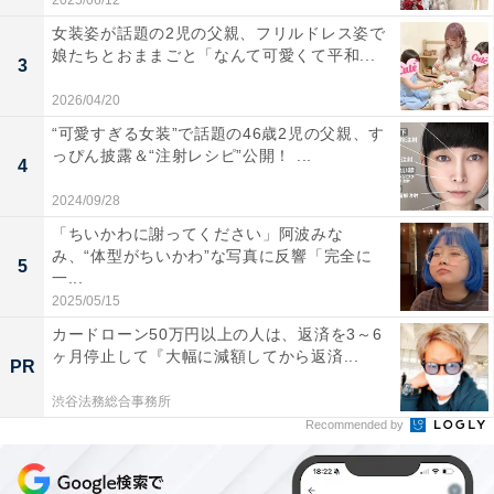
2025/06/12
女装姿が話題の2児の父親、フリルドレス姿で
娘たちとおままごと「なんて可愛くて平和...
3
2026/04/20
“可愛すぎる女装”で話題の46歳2児の父親、す
っぴん披露＆“注射レシピ”公開！ ...
4
2024/09/28
「ちいかわに謝ってください」阿波みな
み、“体型がちいかわ”な写真に反響「完全に
5
一...
2025/05/15
カードローン50万円以上の人は、返済を3～6
ヶ月停止して『大幅に減額してから返済...
PR
渋谷法務総合事務所
Recommended by