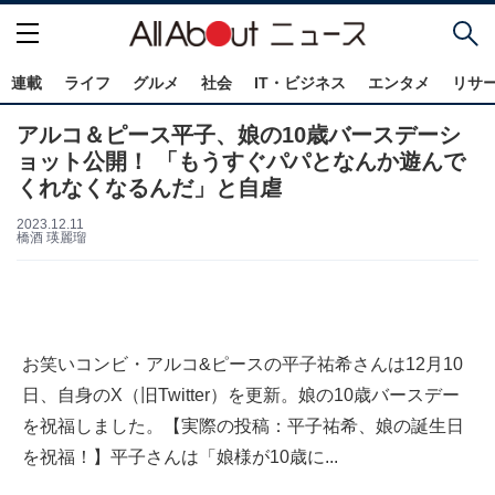
連載
ライフ
グルメ
社会
IT・ビジネス
エンタメ
リサ
アルコ＆ピース平子、娘の10歳バースデーシ
ョット公開！ 「もうすぐパパとなんか遊んで
くれなくなるんだ」と自虐
2023.12.11
橋酒 瑛麗瑠
お笑いコンビ・アルコ&ピースの平子祐希さんは12月10
日、自身のX（旧Twitter）を更新。娘の10歳バースデー
を祝福しました。【実際の投稿：平子祐希、娘の誕生日
を祝福！】平子さんは「娘様が10歳に...