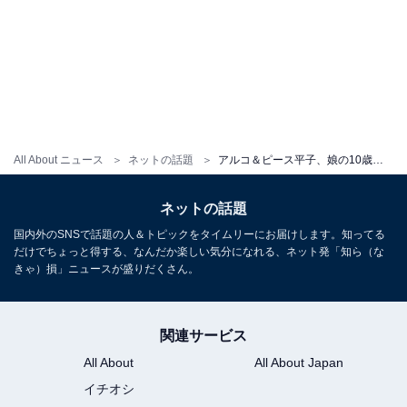
All About ニュース
ネットの話題
アルコ＆ピース平子、娘の10歳バースデーショット公開！ 「もうすぐパパとなんか遊んでくれなくなるんだ」と自虐
ネットの話題
国内外のSNSで話題の人＆トピックをタイムリーにお届けします。知ってる
だけでちょっと得する、なんだか楽しい気分になれる、ネット発「知ら（な
きゃ）損」ニュースが盛りだくさん。
関連サービス
All About
All About Japan
イチオシ