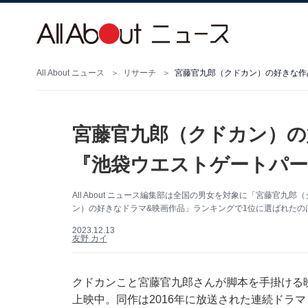
All About ニュース
リサーチ
宮藤官九郎（クドカン）の好きな作
宮藤官九郎（クドカン）の
『池袋ウエストゲートパー
All About ニュース編集部は全国の男女を対象に「宮藤官
ン）の好きなドラマ&映画作品」ランキングで1位に選ばれたのは
2023.12.13
友野 カイ
クドカンこと宮藤官九郎さんが脚本を手掛ける
上映中。同作は2016年に放送された連続ドラ