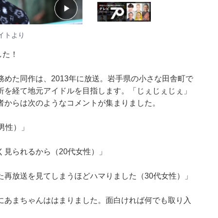
イト
より
した！
めた同作は、2013年に放送。岩手県の小さな田舎町で
折を経て地元アイドルを目指します。「じぇじぇじぇ」
者からは次のようなコメントが集まりました。
男性）」
見られるから（20代女性）」
た再放送を見てしまうほどハマりました（30代女性）」
にあまちゃんははまりました。面白ければ何でも取り入