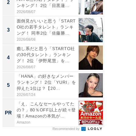
2
2
ンキング！ 2位「目黒蓮...
グ！ 2
2026/08/07
2026/08/0
面倒見がいいと思う「START
「パフ
O社の若手タレント」ランキ
思うST
3
3
ング！ 同率2位「佐藤勝...
ンキング
2026/08/08
2026/08/0
癒し系だと思う「STARTO社
ギャップ
の30代タレント」ランキン
RTO社
4
4
グ！ 2位「伊野尾慧」を...
キング！
2026/08/07
2026/08/0
「HANA」の好きなメンバー
世界で活
ランキング！ 2位「YURI」を
ARTO
5
5
抑えた1位は？【20...
ンキング
2026/07/24
2026/08/0
「え、こんなセールやってた
「え、
の？」80％OFF以上が続々登
の？」8
PR
PR
場！Amazonの本気が...
場！Ama
Amazon
Amazon
Recommended by