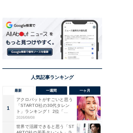
最新
一週間
一ヶ月
アクロバットがすごいと思う
癒し系だ
「STARTO社の30代タレン
の若手
1
1
ト」ランキング！ 2位「...
グ！ 2
2026/08/08
2026/08/0
世界で活躍できると思う「ST
癒し系だ
ARTO社の若手タレント」ラ
の30代