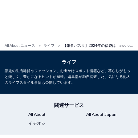
いずれも数量限定で、予定数到達次第受付終了となるた
め、気になる人は早めにチェックしてみてはいかがでし
ょうか。
【2024鎌倉パスタ福袋】
All About ニュース
ライフ
【鎌倉パスタ】2024年の福袋は「studio CLIP」とコラボ！ かわいいバッグやお得なチケットがセットに
価格：税込3500円
販売方法：鎌倉パスタ 対象店舗にて ※電話予約受付あり
ライフ
販売店舗：111店舗
話題の生活雑貨やファッション、お出かけスポット情報など、暮らしがもっ
と楽しく、豊かになるヒントが満載。編集部が独自調査した、気になる他人
のライフスタイル事情も公開しています。
※電話予約は12月20日まで。店舗まで直接電話ください
※福袋は当日販売分も用意されていますが、先着順のた
め品切れになることもあります
関連サービス
※福袋の受け取りは1月1日以降。店休日の場合、翌営業
All About
All About Japan
日以降となります
イチオシ