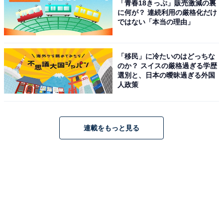
「青春18きっぷ」販売激減の裏
に何が？ 連続利用の厳格化だけ
ではない「本当の理由」
「移民」に冷たいのはどっちな
のか？ スイスの厳格過ぎる学歴
選別と、日本の曖昧過ぎる外国
人政策
連載をもっと見る
すでに電話予約開始！ 店頭販売は1月1日から
「studio CLIP」とコラボレーションした「2024鎌倉パス
タ福袋」の販売は、1月1日より対象店舗にて開始されま
す。また、電話予約も開始していますが、こちらは12月
20日まで。