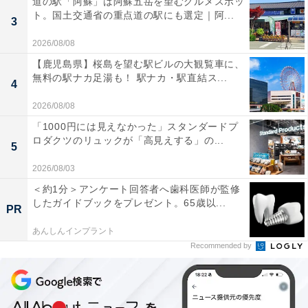
道の駅「阿蘇」は阿蘇五岳を望むグルメスポッ
ト。国土交通省の重点道の駅にも選定｜阿...
3
鎌倉オリジナルドレッシング2種
2026/08/08
「鎌倉オリジナルドレッシング2種」は、鎌倉パスタと
【鹿児島県】桜島を望む駅ビルの大観覧車に、
いえばコレ！ となる、だし入り玉ねぎ醤油ドレッシング
無料の駅ナカ足湯も！ 駅ナカ・駅直結ス...
4
と焙煎ごまドレッシング（各200ミリリットル）のセッ
ト。
2026/08/08
「1000円には見えなかった」スタンダードプ
ロダクツのリュックが「高見えする」の...
5
2026/08/03
＜約1分＞アンケート回答者へ歯科医師が監修
したガイドブックをプレゼント。65歳以...
PR
あんしんインプラント
Recommended by