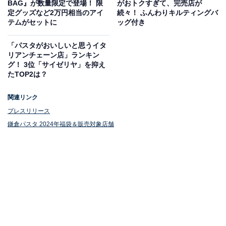
BAG』が数量限定で登場！ 限
がおトクすぎて、完売店が
定グッズなど2万円相当のアイ
続々！ ふんわりキルティングバ
テムがセットに
ッグ付き
「パスタがおいしいと思うイタ
リアンチェーン店」ランキン
グ！ 3位「サイゼリヤ」を抑え
たTOP2は？
関連リンク
プレスリリース
鎌倉パスタ 2024年福袋＆販売対象店舗
ドレッシング、スナックのほかにお得なチケット
も！
バッグ以外にもさまざまなアイテムがセットになってお
り、充実したラインアップ。