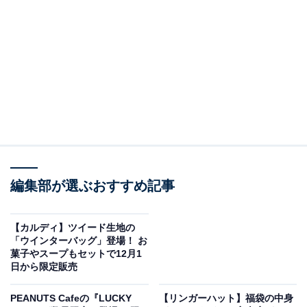
studio CLIPオリジナルデザイントートバッグ
2024年の福袋は、カラフルな食器やキッチン雑貨が人気
の「studio CLIP」とのコラボレーション！ オリジナルデ
編集部が選ぶおすすめ記事
ザイントートバックは高さ17×幅27×マチ12センチとマル
チに使いやすいサイズ感。鎌倉のマップとパスタが描か
【カルディ】ツイード生地の
れており、ついおでかけに持ち出したくなるようなデザ
「ウインターバッグ」登場！ お
菓子やスープもセットで12月1
インです。
日から限定販売
PEANUTS Cafeの『LUCKY
【リンガーハット】福袋の中身