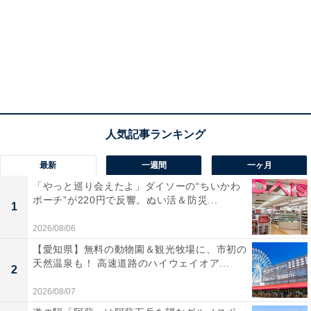
・studio CLIPオリジナルデザイントートバッグ
・鎌倉オリジナルドレッシング2種
・鎌倉パスタ カルボナーラ風味ポテトスナック
・デジタルチケット3000円分
最新
一週間
一ヶ月
「やっと巡り会えたよ」ダイソーの“ちいかわ
ポーチ”が220円で反響。ぬい活＆防災...
1
2026/08/06
【愛知県】無料の動物園＆観光牧場に、市初の
天然温泉も！ 高速道路のハイウェイオア...
2
2026/08/07