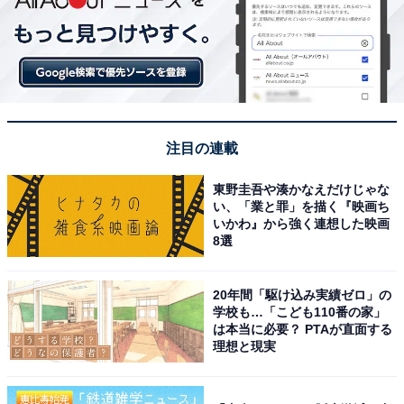
鎌倉パスタ カルボナーラ風味ポテトスナック
また、鎌倉パスタからの特別なおまけとして、カルボナ
ーラ風味のポテトスナック（20グラム入り）が2パック
ついています。鎌倉パスタの人気メニューである「和風
注目の連載
カルボナーラ」をモチーフにした限定アイテムで、ピリ
東野圭吾や湊かなえだけじゃな
ッと黒コショウが効いた風味豊かなスナックです。
い、「業と罪」を描く『映画ち
いかわ』から強く連想した映画
8選
さらに、1月4日～3月31日まで鎌倉パスタ店舗で利用可
能なデジタルチケットが3000円分（1500円×2）セット
に。福袋が3500円なので、このチケットだけでほとんど
20年間「駆け込み実績ゼロ」の
学校も…「こども110番の家」
元がとれてしまいます。
は本当に必要？ PTAが直面する
理想と現実