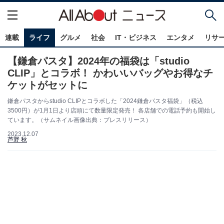
連載
ライフ
グルメ
社会
IT・ビジネス
エンタメ
リサ
【鎌倉パスタ】2024年の福袋は「studio
CLIP」とコラボ！ かわいいバッグやお得なチ
ケットがセットに
鎌倉パスタからstudio CLIPとコラボした「2024鎌倉パスタ福袋」（税込
3500円）が1月1日より店頭にて数量限定発売！ 各店舗での電話予約も開始し
ています。（サムネイル画像出典：プレスリリース）
2023.12.07
芦野 秋