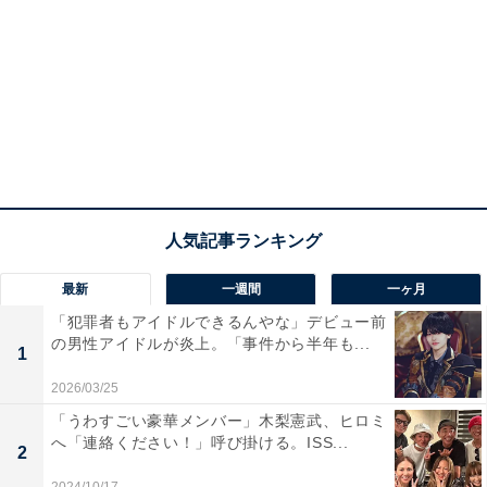
最新
一週間
一ヶ月
「犯罪者もアイドルできるんやな」デビュー前
の男性アイドルが炎上。「事件から半年も...
1
2026/03/25
「うわすごい豪華メンバー」木梨憲武、ヒロミ
へ「連絡ください！」呼び掛ける。ISS...
2