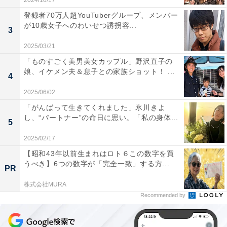
2024/10/17
登録者70万人超YouTuberグループ、メンバー
が10歳女子へのわいせつ誘拐容...
3
2025/03/21
「ものすごく美男美女カップル」野沢直子の
娘、イケメン夫＆息子との家族ショット！ ...
4
2025/06/02
「がんばって生きてくれました」氷川きよ
し、“パートナー”の命日に思い。「私の身体...
5
2025/02/17
【昭和43年以前生まれはロト６この数字を買
うべき】6つの数字が「完全一致」する方...
PR
株式会社MURA
Recommended by