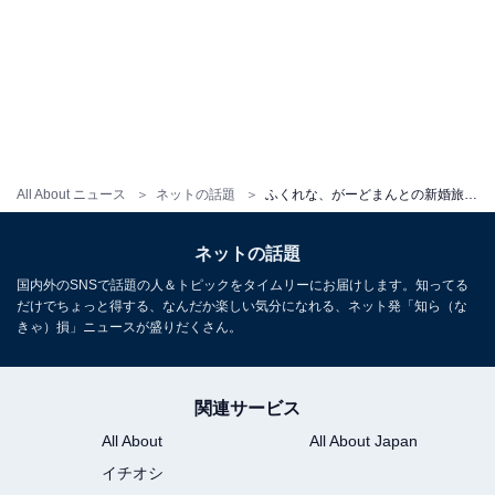
All About ニュース
ネットの話題
ふくれな、がーどまんとの新婚旅行ショット公開！ 密着ラブラブ姿に「幸せそうすぎて私まで泣けてくる」と反響
ネットの話題
国内外のSNSで話題の人＆トピックをタイムリーにお届けします。知ってる
だけでちょっと得する、なんだか楽しい気分になれる、ネット発「知ら（な
きゃ）損」ニュースが盛りだくさん。
関連サービス
All About
All About Japan
イチオシ