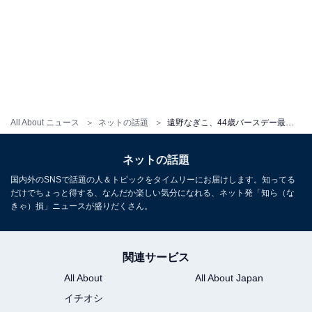
All About ニュース
ネットの話題
遠野なぎこ、44歳バースデー最新ショット！ サプライズ祝福に「愛でしかない」「幸せ以外のなにものでもない」
ネットの話題
国内外のSNSで話題の人＆トピックをタイムリーにお届けします。知ってる
だけでちょっと得する、なんだか楽しい気分になれる、ネット発「知ら（な
きゃ）損」ニュースが盛りだくさん。
関連サービス
All About
All About Japan
イチオシ