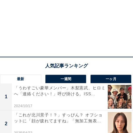
最新
一週間
一ヶ月
「うわすごい豪華メンバー」木梨憲武、ヒロミ
へ「連絡ください！」呼び掛ける。ISS...
1
2024/10/17
「これが北川景子！？」すっぴん？ オフショ
ットに「顔が疲れてますね」「無加工無表...
2