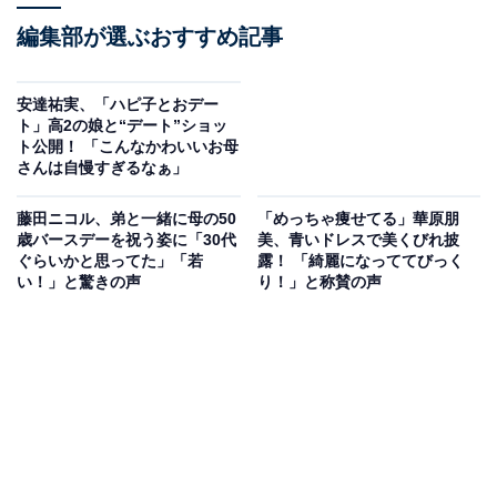
編集部が選ぶおすすめ記事
安達祐実、「ハピ子とおデー
ト」高2の娘と“デート”ショッ
ト公開！ 「こんなかわいいお母
さんは自慢すぎるなぁ」
藤田ニコル、弟と一緒に母の50
「めっちゃ痩せてる」華原朋
歳バースデーを祝う姿に「30代
美、青いドレスで美くびれ披
ぐらいかと思ってた」「若
露！ 「綺麗になっててびっく
い！」と驚きの声
り！」と称賛の声