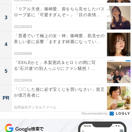
2025/04/22
「リアル天使」篠崎愛、肩をちら見せしたバス
ローブ姿に「可愛すぎんぞ～」「目の表情...
3
2023/03/03
「普通でいて極上の女・神」篠崎愛、肌見せの
美しい姿に反響「ますます綺麗になってい...
4
2026/08/06
「EXILEかと」木梨憲武＆ヒロミの間に写
る“石川遼”の別人っぷりにファン騒然！...
5
2022/09/09
「〇〇した後に必ず宝くじを買いなさい」貧乏
が億万長者に
PR
合同会社デジタルファーム
Recommended by