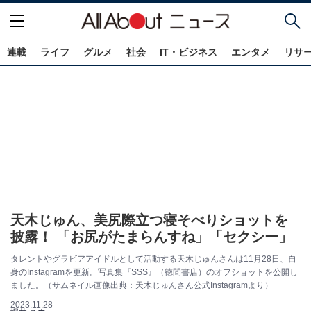
連載
ライフ
グルメ
社会
IT・ビジネス
エンタメ
リサ
天木じゅん、美尻際立つ寝そべりショットを
披露！ 「お尻がたまらんすね」「セクシー」
タレントやグラビアアイドルとして活動する天木じゅんさんは11月28日、自
身のInstagramを更新。写真集『SSS』（徳間書店）のオフショットを公開し
ました。（サムネイル画像出典：天木じゅんさん公式Instagramより）
2023.11.28