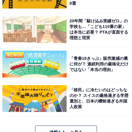
8選
20年間「駆け込み実績ゼロ」の
学校も…「こども110番の家」
は本当に必要？ PTAが直面する
理想と現実
「青春18きっぷ」販売激減の裏
に何が？ 連続利用の厳格化だけ
ではない「本当の理由」
「移民」に冷たいのはどっちな
のか？ スイスの厳格過ぎる学歴
選別と、日本の曖昧過ぎる外国
人政策