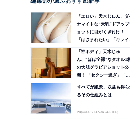
編集部が選ぶおすすめ記事
「エロい」天木じゅん、ダ
ナマイトな“天乳”ドアップ
ョットに目がくぎ付け！
「はさまれたい」「キレイ
谷間」
「神ボディ」天木じゅ
ん、“ほぼ全裸”なタオル1
の大胆グラビアショット公
開！ 「セクシー過ぎ」「ナ
イススタイル」
すべてが絶景、収益も得ら
るその仕組みとは
PR(COCO VILLA on GOETHE)