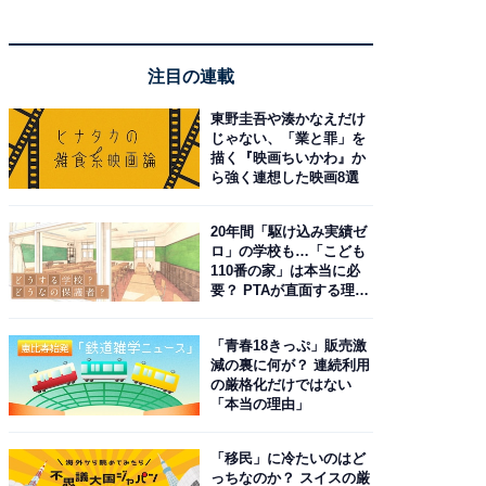
注目の連載
東野圭吾や湊かなえだけ
じゃない、「業と罪」を
描く『映画ちいかわ』か
ら強く連想した映画8選
20年間「駆け込み実績ゼ
ロ」の学校も…「こども
110番の家」は本当に必
要？ PTAが直面する理想
と現実
「青春18きっぷ」販売激
減の裏に何が？ 連続利用
の厳格化だけではない
「本当の理由」
「移民」に冷たいのはど
っちなのか？ スイスの厳