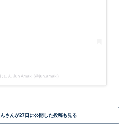
じゅん Jun Amaki (@jun.amaki)
んさんが27日に公開した投稿も見る