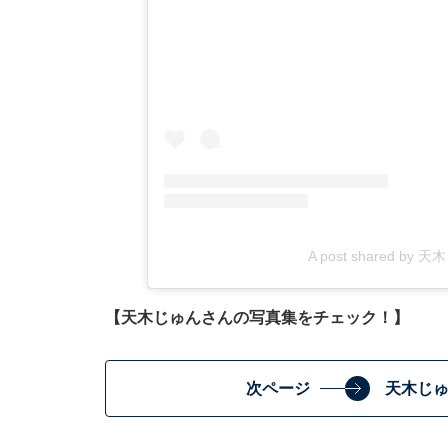
A post shared by 天木
【天木じゅんさんの写真集をチェック！】
次ページ
天木じゅ