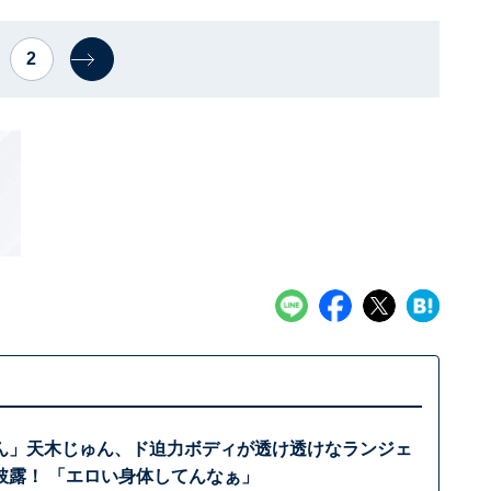
2
ん」天木じゅん、ド迫力ボディが透け透けなランジェ
披露！ 「エロい身体してんなぁ」