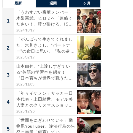
最新
一週間
一ヶ月
「うわすごい豪華メンバー」
「さす
木梨憲武、ヒロミへ「連絡く
は」高
1
1
ださい！」呼び掛ける。IS
災地を
S...
「カ...
2024/10/17
2026/08/0
「がんばって生きてくれまし
「女の
た」氷川きよし、“パートナ
介、バ
2
2
ー”の命日に思い。「私の身
らのプレ
体...
愛...
2025/02/17
2026/08/0
山本由伸、“上達しすぎてい
「脚が
る”英語の学習本を紹介！
横川尚
3
3
『日本育ちが世界で戦うため
ムキな姿
の...
刃...
2025/11/05
2026/08/0
「年々イケメン」サッカー日
「え、
本代表・上田綺世、モデル美
芸人、2
4
4
人妻とのクリスマスショット
エットに
に...
2025/12/26
2026/08/0
「世間をにぎわせている」動
「脳がバ
物系YouTuber、違法行為の告
装姿が話
5
5
発に声明「飼育してい...
のお父さ