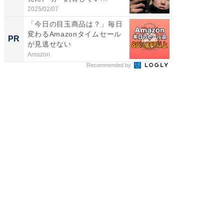
2025/02/07
2026/08/0
「今日の目玉商品は？」毎日
GOETH
変わるAmazonタイムセール
を組み
PR
PR
が見逃せない
Amazon
FINCHI o
Recommended by