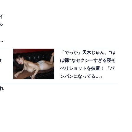
イ
シ
な
「でっか」天木じゅん、“ほ
枚
ぼ裸”なセクシーすぎる寝そ
べりショットを披露！ 「パ
ンパンになってる…」
れ