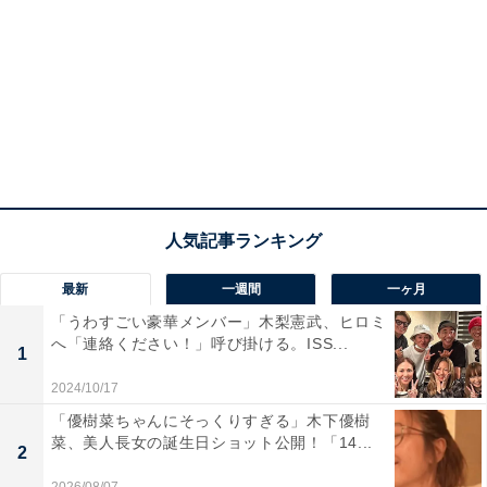
最新
一週間
一ヶ月
「うわすごい豪華メンバー」木梨憲武、ヒロミ
へ「連絡ください！」呼び掛ける。ISS...
1
2024/10/17
「優樹菜ちゃんにそっくりすぎる」木下優樹
菜、美人長女の誕生日ショット公開！「14...
2