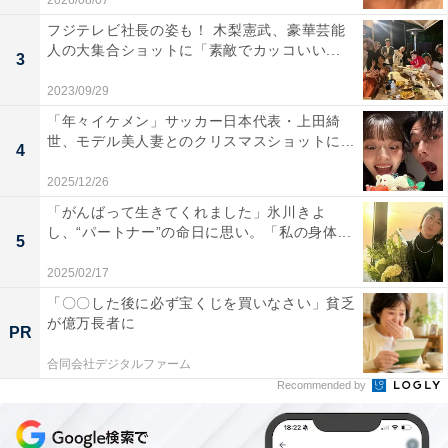
2026/08/07
フジテレビ社長の姿も！ 木梨憲武、豪華芸能
人の大集合ショットに「素敵でカッコいい...
3
2023/09/29
「年々イケメン」サッカー日本代表・上田綺
世、モデル美人妻とのクリスマスショットに...
4
2025/12/26
「がんばって生きてくれました」氷川きよ
し、“パートナー”の命日に思い。「私の身体...
5
2025/02/17
「〇〇した後に必ず宝くじを買いなさい」貧乏
が億万長者に
PR
合同会社デジタルファーム
Recommended by