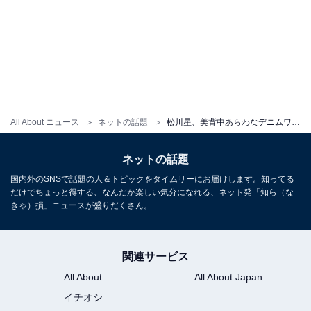
All About ニュース
ネットの話題
松川星、美背中あらわなデニムワンピ姿に反響！ 「えっ、めっちゃギャルっぽくなってる」「セクシーできれいです」
ネットの話題
国内外のSNSで話題の人＆トピックをタイムリーにお届けします。知ってる
だけでちょっと得する、なんだか楽しい気分になれる、ネット発「知ら（な
きゃ）損」ニュースが盛りだくさん。
関連サービス
All About
All About Japan
イチオシ