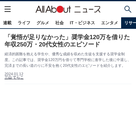
連載
ライフ
グルメ
社会
IT・ビジネス
エンタメ
リサ
「覚悟が足りなかった」奨学金120万を借りた
年収250万・20代女性のエピソード
経済的困難を抱える学生や、優秀な成績を収めた生徒を支援する奨学金制
度。この記事では、奨学金120万円を借りて専門学校に進学した後に中退し、
完済までの長い道のりに不安を抱く20代女性のエピソードを紹介します。
2024.01.12
三山 てらこ