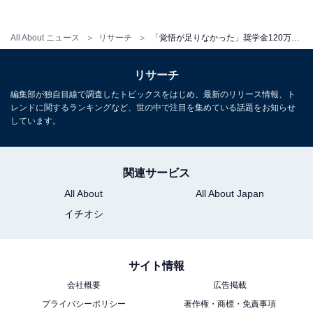
「将来的には多額の借金となるので、借りる前に一度し
っかり確認することが大事だと感じています」と、奨学
All About ニュース
リサーチ
「覚悟が足りなかった」奨学金120万を借りた年収250万・20代女性のエピソード
金の利用を安易に考えず、しっかり検討する重要性を述
べました。
リサーチ
編集部が独自目線で調査したトピックスをはじめ、最新のリリース情報、ト
レンドに関するランキングなど、世の中で注目を集めている話題をお知らせ
※回答者のコメントは原文ママです
しています。
この記事の筆者：三山 てらこ
関連サービス
横浜生まれ横浜育ち。グルメと深夜ラジオを愛するライ
All About
All About Japan
ター。FP2級。銃弾を防ぐ少年団と、ポケットに入るモ
イチオシ
ンスターも大好き。最近の悩みはアイスの買い置きが一
瞬でなくなってしまうこと。X（旧Twitter）：てらこ@
ライター（@TeraWEB1）
サイト情報
会社概要
広告掲載
プライバシーポリシー
著作権・商標・免責事項
こちらもおすすめ