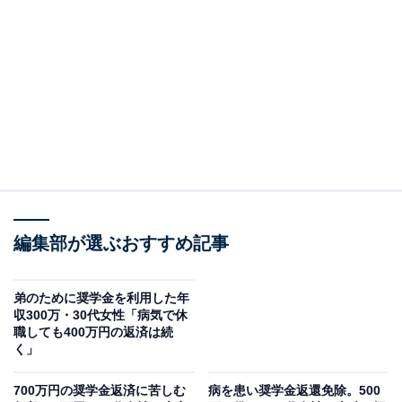
す。
回答者のプロフィール
回答者本人：20代女性
在住：群馬県高崎市
家族構成：独身（子なし）
住居形態：持ち家（戸建て）
職業：正社員
編集部が選ぶおすすめ記事
年収：250万円
現在の貯金額：2万円
弟のために奨学金を利用した年
収300万・30代女性「病気で休
職しても400万円の返済は続
く」
700万円の奨学金返済に苦しむ
病を患い奨学金返還免除。500