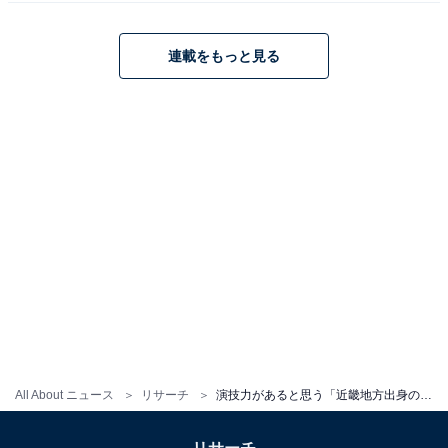
はスズキ ワゴンR（MH95S）。各地のアニメ作品の舞台
となった場所を聖地巡礼すべくドライブに出かける。
連載をもっと見る
10位までの全ランキング結果を見
次ページ
る
All About ニュース
リサーチ
演技力があると思う「近畿地方出身の男性俳優」ランキング！ 2位「菅田将暉（大阪府）」、1位は？