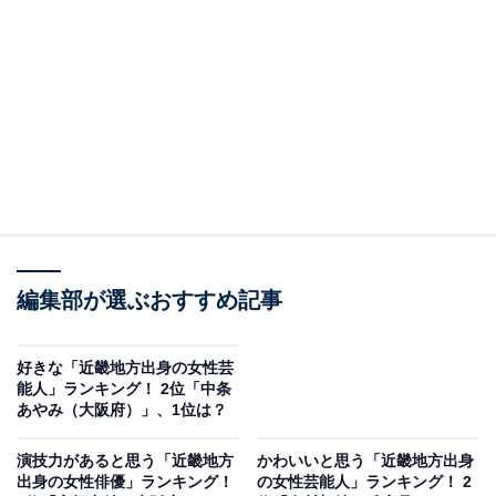
A post shared by 【公式】ミステリと言う勿れ〈大ヒット上映中！〉 (
2位は「菅田将暉（大阪府）」さんでした。
編集部が選ぶおすすめ記事
大阪府箕面市出身の菅田さんはドラマや映画での俳優
業、および音楽アーティストでの活動で活躍。主な代表
好きな「近畿地方出身の女性芸
作に、2022年1月から3月まで放映され、映画化もされた
能人」ランキング！ 2位「中条
あやみ（大阪府）」、1位は？
テレビドラマ『ミステリと言う勿れ』（フジテレビ系）
が挙げられます。
演技力があると思う「近畿地方
かわいいと思う「近畿地方出身
出身の女性俳優」ランキング！
の女性芸能人」ランキング！ 2