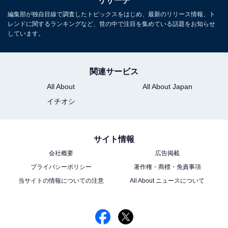
リサーチ
編集部が独自目線で調査したトピックスをはじめ、最新のリリース情報、ト
レンドに関するランキングなど、世の中で注目を集めている話題をお知らせ
しています。
こちらもおすすめ
かっこいいと思う「近畿地方出身の男性芸能
人」ランキング！ 2位「菅田将暉（大阪
関連サービス
府）」、1位は？
All About
All About Japan
イチオシ
サイト情報
会社概要
広告掲載
プライバシーポリシー
著作権・商標・免責事項
1
2
当サイトの情報についての注意
All About ニュースについて