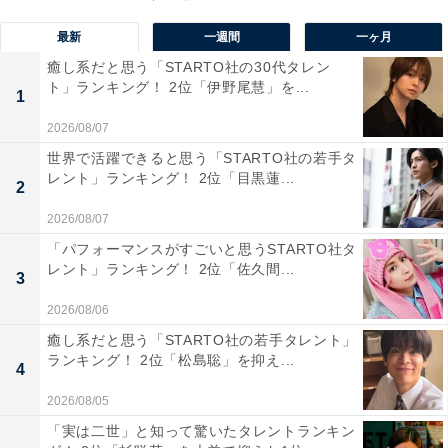
最新
一週間
一ヶ月
癒し系だと思う「STARTO社の30代タレン
ト」ランキング！ 2位「伊野尾慧」を...
1位：岡田准一（大阪府）
1
2026/08/07
世界で活躍できると思う「STARTO社の若手タ
レント」ランキング！ 2位「目黒蓮...
2
2026/08/07
「パフォーマンスがすごいと思うSTARTO社タ
レント」ランキング！ 2位「佐久間...
3
2026/08/06
癒し系だと思う「STARTO社の若手タレント」
ランキング！ 2位「松島聡」を抑え...
4
2026/08/05
View this post on Instagram
「実は二世」と知って驚いたタレントランキン