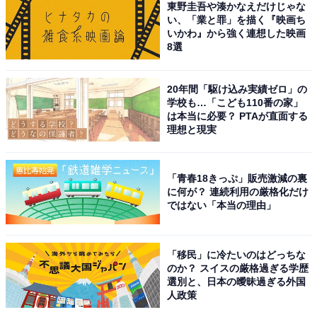
東野圭吾や湊かなえだけじゃな
レビ朝日系）の財前五郎役、2023年放映のNHK大河ドラ
い、「業と罪」を描く『映画ち
マ『どうする家康』での織田信長役が挙げられます。
いかわ』から強く連想した映画
8選
アンケートの自由コメント欄では、「主役であれ、脇役
であれ、いろんな役がこなせるから」（熊本県／40代女
20年間「駆け込み実績ゼロ」の
学校も…「こども110番の家」
性）、「アイドル出身という事を忘れてしまいそうなぐ
は本当に必要？ PTAが直面する
らい、俳優顔負けの演技力」（兵庫県／30代女性）、
理想と現実
「演じる役柄の幅が広いと思う」（静岡県／40代男性）
などのコメントが寄せられています。
「青春18きっぷ」販売激減の裏
に何が？ 連続利用の厳格化だけ
ではない「本当の理由」
※回答者コメントは原文ママです
この記事の筆者：長谷川 優人
「移民」に冷たいのはどっちな
1990年生まれ。30代突入と同時期に未経験でライター業
のか？ スイスの厳格過ぎる学歴
選別と、日本の曖昧過ぎる外国
を開始。日常系アニメと車好き。女性声優さんにも関心
人政策
をもち個人的にイベントへ参加している。現在の所有車