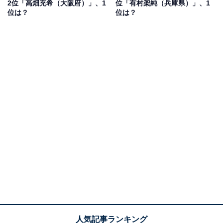
2位「高畑充希（大阪府）」、1
位「有村架純（兵庫県）」、1
アンケートの自由コメント欄を見ると、「どの役を演じ
位は？
位は？
ても個性があふれていて、新鮮さを感じさせてくれる所
に演技力のすごさを感じているため」（千葉県／50代男
性）、「クールから陽気、上流階級にもその辺の大学生
にも見える、どんなタイプの雰囲気も纏える完璧な中性
を持っていると感じる」（和歌山県／30代女性）などの
声が挙げられています。