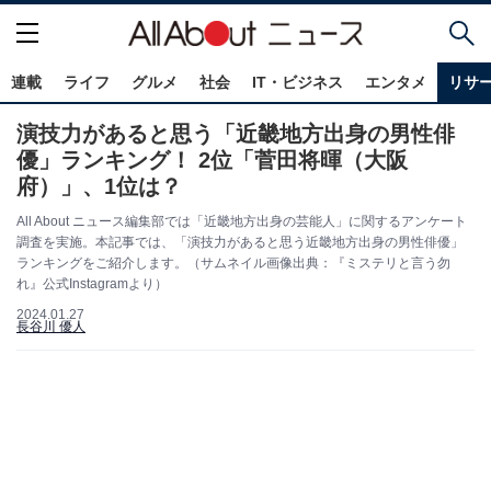
連載
ライフ
グルメ
社会
IT・ビジネス
エンタメ
リサ
演技力があると思う「近畿地方出身の男性俳
優」ランキング！ 2位「菅田将暉（大阪
府）」、1位は？
All About ニュース編集部では「近畿地方出身の芸能人」に関するアンケート
調査を実施。本記事では、「演技力があると思う近畿地方出身の男性俳優」
ランキングをご紹介します。（サムネイル画像出典：『ミステリと言う勿
れ』公式Instagramより）
2024.01.27
長谷川 優人