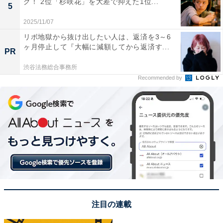
グ！ 2位「杉咲花」を大差で抑えた1位...
5
2025/11/07
リボ地獄から抜け出したい人は、返済を3～6
ヶ月停止して『大幅に減額してから返済す...
PR
渋谷法務総合事務所
Recommended by
A post shared by Jun Matsumoto/松本潤 (@jun.matsumoto_ieyas
1位は「岡田准一（大阪府）」さんでした。
大阪府枚方市出身の岡田准一さんは、2021年に解散した
アイドルグループ「V6」のメンバー。近年では映画やド
ラマで活躍する男性俳優です。
注目の連載
おもな代表作は、2019年放映のドラマ『白い巨塔』（テ