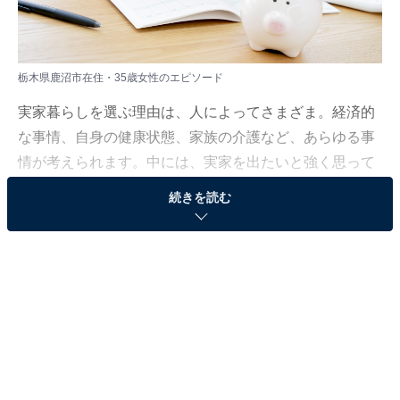
栃木県鹿沼市在住・35歳女性のエピソード
実家暮らしを選ぶ理由は、人によってさまざま。経済的
な事情、自身の健康状態、家族の介護など、あらゆる事
情が考えられます。中には、実家を出たいと強く思って
いるものの、やむを得ず実家暮らしを続けている人も。
続きを読む
All About ニュース編集部は、2023年9月11日～10月9日
の期間、現在実家暮らしをしている人を対象にアンケー
ト調査を実施。毎月の生活費や貯金額、実家暮らしをし
ている理由などを聞きました。
今回は、栃木県鹿沼市在住・35歳女性のエピソードを紹
介します。