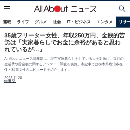
連載
ライフ
グルメ
社会
IT・ビジネス
エンタメ
リサ
35歳フリーター女性、年収250万円、金銭的苦
労は「実家暮らしでお金に余裕があると思わ
れているが…」
All About ニュース編集部は、現在実家暮らしをしている人を対象に、毎月の
生活費や貯金額に関するアンケート調査を実施。本記事では栃木県鹿沼市在
住・35歳女性のエピソードを紹介します。
2023.11.20
鎌田 弘