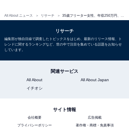
ィア担当を経て現在に至る。All AboutおよびAll About ニ
ュースでのライター歴は2年。
All About ニュース
リサーチ
35歳フリーター女性、年収250万円、金銭的苦労は「実家暮らしでお金に余裕があると思われているが…」
リサーチ
こちらもおすすめ
編集部が独自目線で調査したトピックスをはじめ、最新のリリース情報、ト
25歳女性、職業はセラピスト、年収200万円。
レンドに関するランキングなど、世の中で注目を集めている話題をお知らせ
「家賃など払っていける自信がない」ため実家
しています。
暮らしを選ぶ
関連サービス
All About
All About Japan
イチオシ
サイト情報
会社概要
広告掲載
プライバシーポリシー
著作権・商標・免責事項