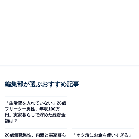
回答者のプロフィール＆実家の状況
回答者本人：35歳女性
在住：栃木県鹿沼市
同居人数：両親、姉、自分
世帯年収：父親500万円、母親300万円、姉300万円、自
分250万円
実家の間取り：7LDK
職業：フリーター
編集部が選ぶおすすめ記事
「生活費を入れていない」26歳
フリーター男性、年収100万
円。実家暮らしで貯めた総貯金
額は？
26歳無職男性、両親と実家暮ら
「オタ活にお金を使いすぎる」