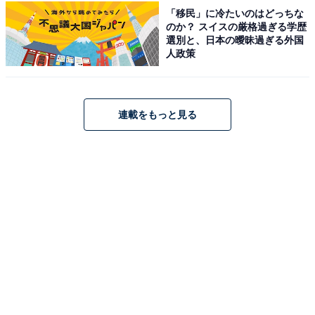
「移民」に冷たいのはどっちな
に、「実家暮らしでお金に余裕があると思われているの
のか？ スイスの厳格過ぎる学歴
で、友達にたまにおごらなければならなくなること」と
選別と、日本の曖昧過ぎる外国
人政策
続け、友達と会うときに実家暮らしがマイナスに作用し
ていることも打ち明けました。
連載をもっと見る
健康的な理由により仕方なく実家暮らしを強いられてい
るという回答者。金銭的な面での恩恵も得られているも
のの、共同生活によるストレスを多く感じているようで
す。そのため、実家を出る予定を立てているとのことで
すが、そのためにはまず問題点の解消が必要になりそう
です。
※回答者のコメントは原文ママです
この記事の筆者：鎌田 弘 プロフィール
ニュース記事を中心に執筆中のライター。IT企業のメデ