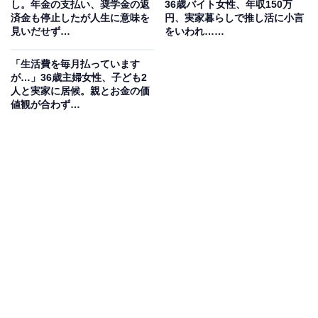
し。年金の支払い、奨学金の返
36歳バイト女性、年収150万
済金も停止したが人生に意味を
円、実家暮らしで推し活に小言
見いだせず…
をいわれ……
「生活費を毎月払っています
が…」36歳主婦女性、子ども2
人と実家に居候。親とお金の価
値観が合わず…
生活費や貯金額は？
実家に入れている生活費：0円
交際費：1万円
毎月のお小遣い：3万円
毎月の貯金額：7万円
貯金総額：250万円
総務省統計局が発表した「家計調査報告書 家計収支編
（2021年）」によると、35〜59歳女性の1カ月の平均消