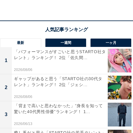
費支出は16万4749円です。そのうち、住居費の平均は2
万5360円ですが、家賃などは地域や条件によって差が出
てくるので、住居費を除いた14万円程度が回答者の属性
に近い平均生活費ということになります。
最新
一週間
一ヶ月
回答者に、実家を出る予定について聞くと、「窮屈だか
「パフォーマンスがすごいと思うSTARTO社タ
ら、今年中に出る予定」とのこと。さらに、恋愛や結婚
レント」ランキング！ 2位「佐久間...
1
願望は「恋愛願望はあるが、結婚願望はない」と話しま
2026/08/06
した。
ギャップがあると思う「STARTO社の30代タ
レント」ランキング！ 2位「ジェシ...
2
2026/08/06
「背まで高いと思わなかった」“身長を知って
驚いた40代男性俳優”ランキング！ 1...
3
2026/06/13
癒し系だと思う「STARTO社の若手タレント」