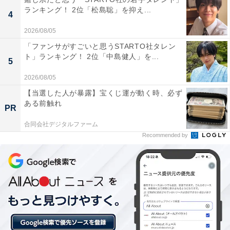
ランキング！ 2位「松島聡」を抑え...
4
2026/08/05
「ファンサがすごいと思うSTARTO社タレン
ト」ランキング！ 2位「中島健人」を...
5
2026/08/05
うつ病になり無収入になったため実家へ
【当選した人が暴露】宝くじ運が動く時、必ず
ある前触れ
PR
現在、実家暮らしをしている理由は「前職でうつ病を発
合同会社デジタルファーム
症してしまったので、快方に向かうまでは家族のいる環
Recommended by
境で療養することを医師に勧められたため」と告白。
「しばらく休職期間があり、無収入になってしまったの
で、家賃や光熱費の心配をしなくて済むように帰ってき
たため」と続け、健康的な理由と経済的な理由の2つが
あることを打ち明けました。