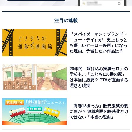
「実家暮らしでお金に余裕があると思われてい
る」
注目の連載
一方で、実家暮らしで苦労していることを聞くと、共同
『スパイダーマン：ブランド・
ニュー・デイ』が「史上もっと
生活ならではの悩みがあるようです。
も優しいヒーロー映画」になっ
た理由。予習したい作品は？
「朝の出勤時間前にシャワーを浴びたくても、家族と時
間調整して順番待ちで入らなければならないことや、ト
20年間「駆け込み実績ゼロ」の
イレが長い人がいると職場に遅刻しそうになること。車
学校も…「こども110番の家」
は本当に必要？ PTAが直面する
の出入りをするのに、パズルのように他の人の車を動か
理想と現実
しながら車庫いれしなければならないこと」と話し、家
族生活によって生じる問題を説明してくれました。
「青春18きっぷ」販売激減の裏
に何が？ 連続利用の厳格化だけ
また、実家暮らしをする上でお金に関する悩みについて
ではない「本当の理由」
は「親が外食好きなため、毎回誘われて一緒について行
くと、意外とお金がかかってしまうこと」と回答。さら