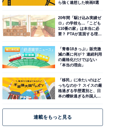
ら強く連想した映画8選
20年間「駆け込み実績ゼ
ロ」の学校も…「こども
110番の家」は本当に必
要？ PTAが直面する理想
と現実
「青春18きっぷ」販売激
減の裏に何が？ 連続利用
の厳格化だけではない
「本当の理由」
「移民」に冷たいのはど
っちなのか？ スイスの厳
格過ぎる学歴選別と、日
本の曖昧過ぎる外国人政
策
連載をもっと見る