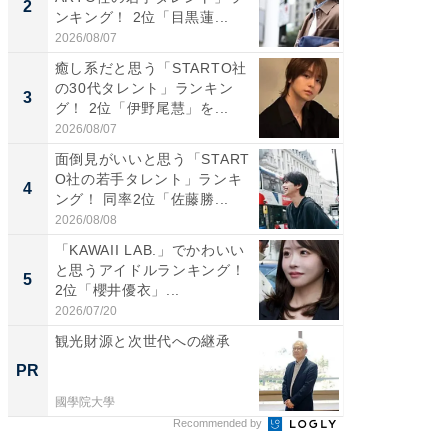
2
2
ンキング！ 2位「目黒蓮...
グ！ 2
2026/08/07
2026/08/0
癒し系だと思う「STARTO社
「パフ
の30代タレント」ランキン
思うST
3
3
グ！ 2位「伊野尾慧」を...
ンキング
2026/08/07
2026/08/0
面倒見がいいと思う「START
ギャップ
O社の若手タレント」ランキ
RTO社
4
4
ング！ 同率2位「佐藤勝...
キング！
2026/08/08
2026/08/0
「KAWAII LAB.」でかわいい
世界で活
と思うアイドルランキング！
ARTO
5
5
2位「櫻井優衣」...
ンキング
2026/07/20
2026/08/0
観光財源と次世代への継承
なぜ日
のより
PR
PR
國學院大學
國學院大
Recommended by