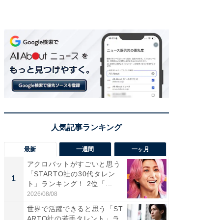
最新
一週間
一ヶ月
アクロバットがすごいと思う
癒し系だ
「STARTO社の30代タレン
の若手
1
1
ト」ランキング！ 2位「...
グ！ 2
2026/08/08
2026/08/0
世界で活躍できると思う「ST
癒し系だ
ARTO社の若手タレント」ラ
の30代