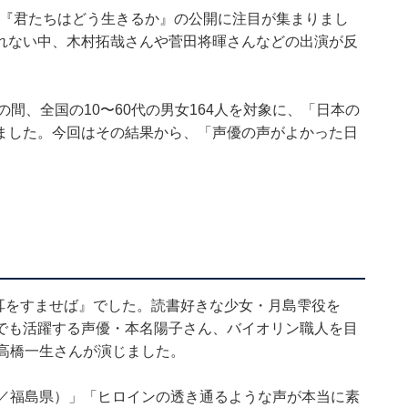
新作『君たちはどう生きるか』の公開に注目が集まりまし
れない中、木村拓哉さんや菅田将暉さんなどの出演が反
1月2日の間、全国の10〜60代の男女164人を対象に、「日本の
ました。今回はその結果から、「声優の声がよかった日
。
『耳をすませば』でした。読書好きな少女・月島雫役を
でも活躍する声優・本名陽子さん、バイオリン職人を目
高橋一生さんが演じました。
性／福島県）」「ヒロインの透き通るような声が本当に素