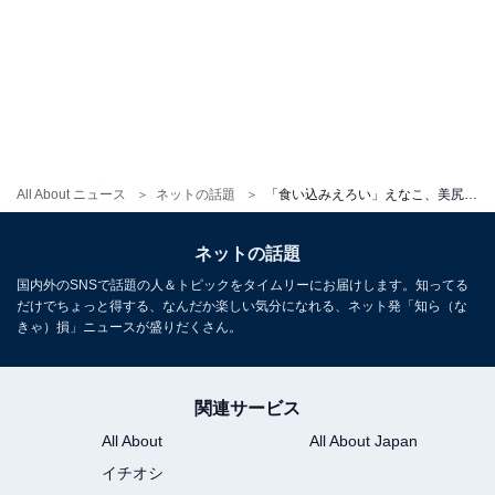
All About ニュース
ネットの話題
「食い込みえろい」えなこ、美尻あらわな水着ショット！ 「意外とムッチリ」「スタイルも超いい」
ネットの話題
国内外のSNSで話題の人＆トピックをタイムリーにお届けします。知ってる
だけでちょっと得する、なんだか楽しい気分になれる、ネット発「知ら（な
きゃ）損」ニュースが盛りだくさん。
関連サービス
All About
All About Japan
イチオシ