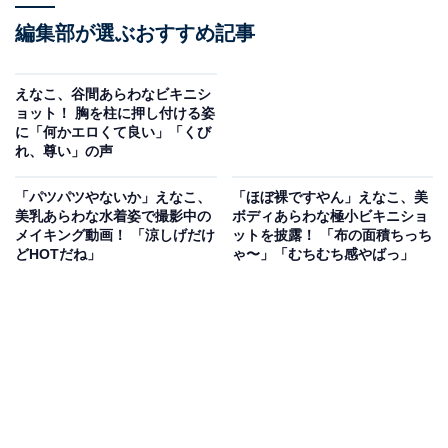
編集部が選ぶおすすめ記事
えなこ、谷間あらわなビキニシ
ョット！ 胸を柱に押し付ける姿
に「何かエロくて良い」「くび
れ、尊い」の声
「パツパツやないか」えなこ、
「ほぼ裸ですやん」えなこ、美
美乳あらわな水着姿で撮影中の
ボディあらわな極小ビキニショ
メイキング動画！ 「涼しげだけ
ットを披露！ 「布の面積ちっち
どHOTだね」
ゃ〜」「むちむち感やばっ」