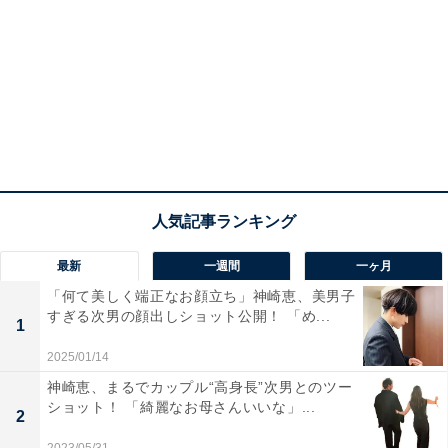
最新
一週間
一ヶ月
「何て美しく端正なお顔立ち」神崎恵、美男子
すぎる次男の顔出しショット公開！ 「め...
1
2025/01/14
神崎恵、まるでカップル“高身長”次男とのツー
ショット！ 「綺麗なお母さんいいな」...
2