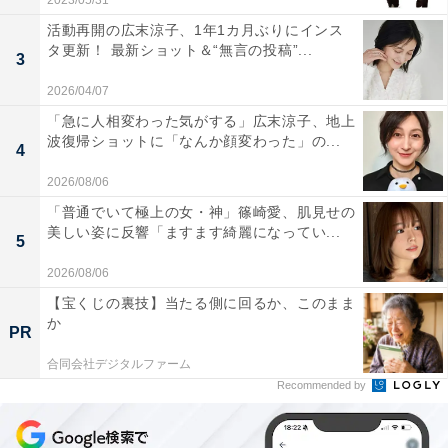
2023/05/31
活動再開の広末涼子、1年1カ月ぶりにインス
タ更新！ 最新ショット＆“無言の投稿”...
3
2026/04/07
「急に人相変わった気がする」広末涼子、地上
波復帰ショットに「なんか顔変わった」の...
4
2026/08/06
「普通でいて極上の女・神」篠崎愛、肌見せの
美しい姿に反響「ますます綺麗になってい...
5
2026/08/06
【宝くじの裏技】当たる側に回るか、このまま
か
PR
合同会社デジタルファーム
Recommended by