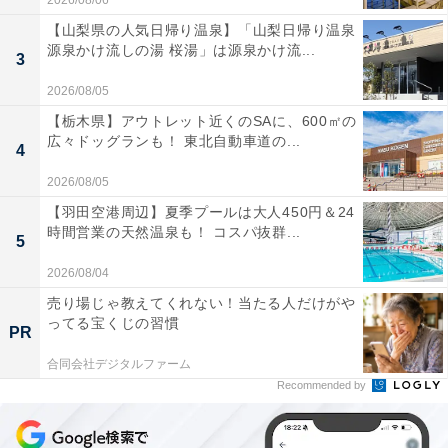
2026/08/06
【山梨県の人気日帰り温泉】「山梨日帰り温泉
源泉かけ流しの湯 桜湯」は源泉かけ流...
3
2026/08/05
【栃木県】アウトレット近くのSAに、600㎡の
広々ドッグランも！ 東北自動車道の...
4
2026/08/05
【羽田空港周辺】夏季プールは大人450円＆24
時間営業の天然温泉も！ コスパ抜群...
5
2026/08/04
売り場じゃ教えてくれない！当たる人だけがや
ってる宝くじの習慣
PR
合同会社デジタルファーム
Recommended by