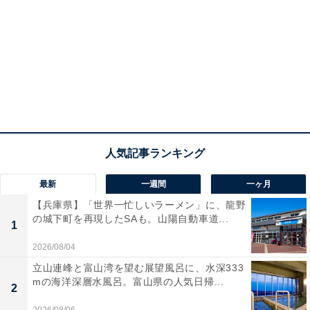
最新
一週間
一ヶ月
【兵庫県】「世界一忙しいラーメン」に、龍野
の城下町を再現したSAも。山陽自動車道...
1
2026/08/04
立山連峰と富山湾を望む展望風呂に、水深333
mの海洋深層水風呂。富山県の人気日帰...
2