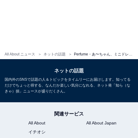
All About ニュース
ネットの話題
Perfume・あ〜ちゃん、ミニドレス姿に「鍛えられた美脚」とファン絶賛！ 「年々綺麗になっていく」
ネットの話題
国内外のSNSで話題の人＆トピックをタイムリーにお届けします。知ってる
だけでちょっと得する、なんだか楽しい気分になれる、ネット発「知ら（な
きゃ）損」ニュースが盛りだくさん。
関連サービス
All About
All About Japan
イチオシ