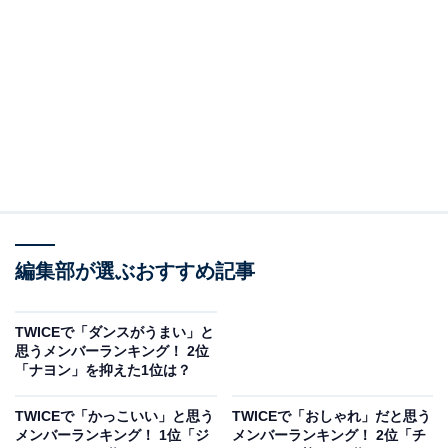
A post shared by 나연 (NAYEON) (@nayeonyny)
編集部が選ぶおすすめ記事
2位には「ナヨン」さんがランクインしました。1995年
生まれの韓国人メンバーで、グループではリードボーカ
TWICEで「ダンスがうまい」と
ルとリードダンサーを担当。最年長メンバーながら、か
思うメンバーランキング！ 2位
「ナヨン」を抑えた1位は？
わいらしい性格とビジュアルで、男女問わず人気を集め
ています。
TWICEで「かっこいい」と思う
TWICEで「おしゃれ」だと思う
メンバーランキング！ 1位「ジ
メンバーランキング！ 2位「チ