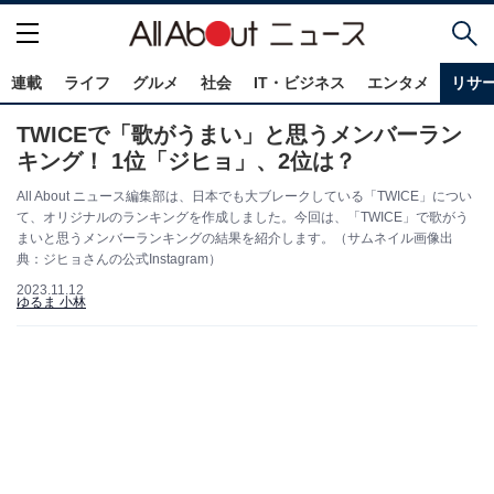
連載
ライフ
グルメ
社会
IT・ビジネス
エンタメ
リサ
TWICEで「歌がうまい」と思うメンバーラン
キング！ 1位「ジヒョ」、2位は？
All About ニュース編集部は、日本でも大ブレークしている「TWICE」につい
て、オリジナルのランキングを作成しました。今回は、「TWICE」で歌がう
まいと思うメンバーランキングの結果を紹介します。（サムネイル画像出
典：ジヒョさんの公式Instagram）
2023.11.12
ゆるま 小林