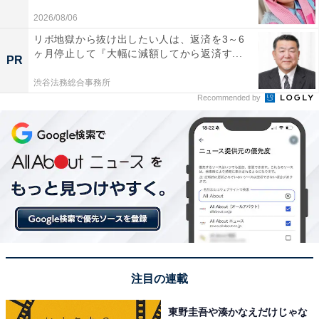
2026/08/06
リボ地獄から抜け出したい人は、返済を3～6
ヶ月停止して『大幅に減額してから返済す...
PR
渋谷法務総合事務所
Recommended by
View this post on Instagram
注目の連載
東野圭吾や湊かなえだけじゃな