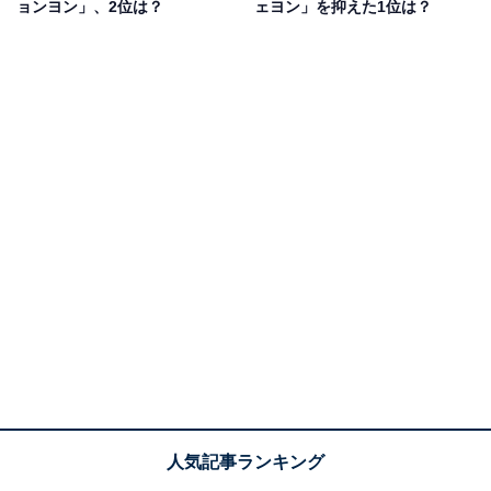
ョンヨン」、2位は？
ェヨン」を抑えた1位は？
そんなナヨンさんは、踊りながらもブレない歌声が特徴
的で、多くの楽曲でセンターポジションとして活躍。ダ
ンス、ボーカルともに卓越したパフォーマンスを見せ、
グループをひっぱり続ける存在です。
透明感のある歌声を持ち、2022年6月24日にはアルバム
『IM NAYEON』でグループ初のソロデビューを果たし
ています。
回答者からは、「あれだけ激しく踊っているのに、息切
れすることもなく声量もありますし音程が外れない」
（神奈川県・30代女性）、「メインボーカルとしてライ
ブでも生歌が安定している」（愛知県・20代女性）、
「ソロで歌ったときの伸びやかなビブラートが上手さを
表しています」（千葉県・30代女性）といった意見があ
がりました。