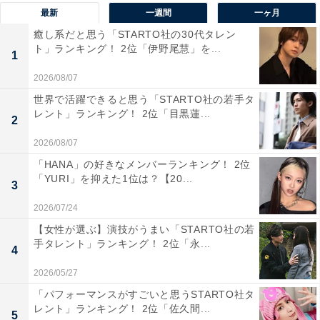
最新
一週間
一ヶ月
癒し系だと思う「STARTO社の30代タレン
ト」ランキング！ 2位「伊野尾慧」を...
1
2026/08/07
世界で活躍できると思う「STARTO社の若手タ
レント」ランキング！ 2位「目黒蓮...
2
2026/08/07
「HANA」の好きなメンバーランキング！ 2位
「YURI」を抑えた1位は？【20...
3
2026/07/24
【女性が選ぶ】演技がうまい「STARTO社の若
手タレント」ランキング！ 2位「永...
4
1位：ジヒョ
2026/05/27
「パフォーマンスがすごいと思うSTARTO社タ
レント」ランキング！ 2位「佐久間...
5