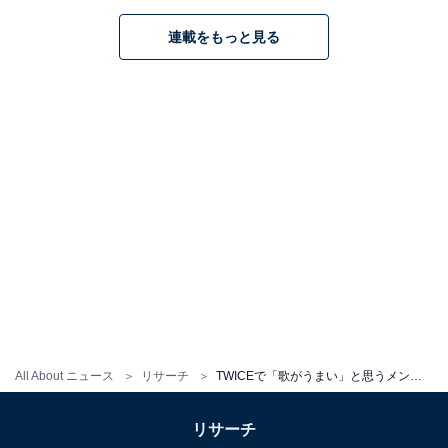
ことを証明しました。
連載をもっと見る
回答者からは、「ソロ曲で高い声が出ていて、歌い方な
ども綺麗で上手いと思います」（大阪府・30代女性）、
「もともと持っている声質が魅力的で、歌うことを楽し
んでいるから」（埼玉県・20代男性）、「声がすごく通
っていて生歌でもほんとにうまくてびっくりした」（静
岡県・20代女性）といった意見があがりました。
※回答者のコメントは原文ママです
この記事の筆者：ゆるま 小林
長年にわたってテレビ局でバラエティ番組、情報番組な
All About ニュース
リサーチ
TWICEで「歌がうまい」と思うメンバーランキング！ 1位「ジヒョ」、2位は？
どを制作。その後、フリーランスの編集・ライターに転
身。芸能情報に精通し、週刊誌、ネットニュースでテレ
リサーチ
ビや芸能人に関するコラムなどを執筆。編集プロダクシ