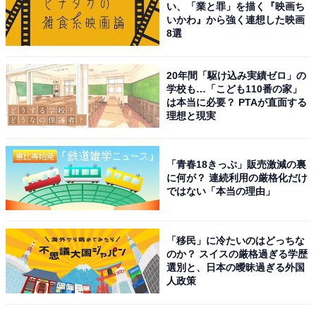
い、「業と罪」を描く『映画ち
卓越したダンスパフォーマンスを見せ、ファンの間では
いかわ』から強く連想した映画
「モモ」と「ダンスマシーン」をかけあわせた「ダンス
8選
モシーン」というニックネームで愛されています。
20年間「駆け込み実績ゼロ」の
学校も…「こども110番の家」
3歳の頃からダンススクールに通っていた経歴を持ち、
は本当に必要？ PTAが直面する
基礎がしっかりとした高いダンススキルをどの楽曲でも
理想と現実
披露。パワフルでキレのあるダンスが持ち味で、そのパ
フォーマンスはTWICEの公式YouTubeチャンネルで公開
「青春18きっぷ」販売激減の裏
した『MOMO performance project』で見ることができま
に何が？ 連続利用の厳格化だけ
す。
ではない「本当の理由」
そんなキレキレのダンスを見せるモモさんは、公式
「移民」に冷たいのはどっちな
Instagramにおいて、日本人タレントとして初となる
のか？ スイスの厳格過ぎる学歴
選別と、日本の曖昧過ぎる外国
1000万人を突破するなど、モデル・インフルエンサーと
人政策
しても人気。2023年6月には、「MIU MIU（ミュウミュ
ウ）」の日本アンバサダーに就任して話題を集めまし