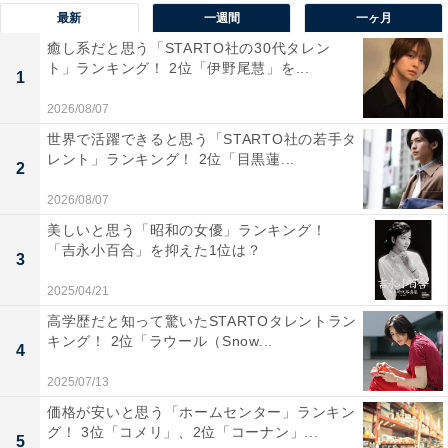
最新
一週間
一ヶ月
癒し系だと思う「STARTO社の30代タレン
ト」ランキング！ 2位「伊野尾慧」を...
1
2026/08/07
世界で活躍できると思う「STARTO社の若手タ
レント」ランキング！ 2位「目黒蓮...
2
2026/08/07
1位：モモ
美しいと思う「昭和の女優」ランキング！
「吉永小百合」を抑えた1位は？
3
2025/04/21
高学歴だと知って驚いたSTARTOタレントラン
キング！ 2位「ラウール（Snow...
4
2025/07/13
価格が安いと思う「ホームセンター」ランキン
グ！ 3位「コメリ」、2位「コーナン」...
5