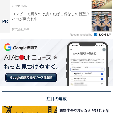
2023/03/02
コンビニで買うのは損！たばこ税なしの新型タ
バコが爆売れ中
View this post on Instagram
PR
株式会社HAL
Recommended by
A post shared by 모모 (MOMO) (@momo)
注目の連載
1位は「モモ」さんです。1996年生まれ京都府出身の日
本人メンバーで、グループではメインダンサーを担当。
東野圭吾や湊かなえだけじゃな