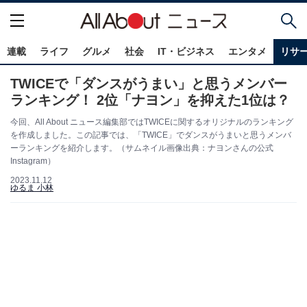
連載
ライフ
グルメ
社会
IT・ビジネス
エンタメ
リサ
TWICEで「ダンスがうまい」と思うメンバー
ランキング！ 2位「ナヨン」を抑えた1位は？
今回、All About ニュース編集部ではTWICEに関するオリジナルのランキング
を作成しました。この記事では、「TWICE」でダンスがうまいと思うメンバ
ーランキングを紹介します。（サムネイル画像出典：ナヨンさんの公式
Instagram）
2023.11.12
ゆるま 小林