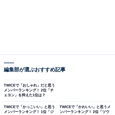
A post shared by 나연 (NAYEON) (@nayeonyny)
2位は「ナヨン」さんです。1995年生まれのナヨンさん
は、韓国人メンバーでリードボーカル、リードダンサー
を務め多くの楽曲でセンターを担当。卓越したパフォー
マンスを見せ、グループをひっぱり続ける存在として信
頼を獲得しています。
編集部が選ぶおすすめ記事
実績を買われ、2022年6月24日には、アルバム『IM
TWICEで「おしゃれ」だと思う
NAYEON』でグループ初となるソロデビューを達成。ア
メンバーランキング！ 2位「チ
ェヨン」を抑えた1位は？
ルバムは大ヒットを記録しソロアーティストとしても高
い評価を得ています。
TWICEで「かっこいい」と思う
TWICEで「かわいい」と思うメ
メンバーランキング！ 1位「ジ
ンバーランキング！ 2位「ツウ