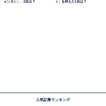
ョンヨン」、2位は？
ィ」を抑えた1位は？
ナヨンさんは踊りながらもブレないボーカルが特徴的
で、ソロでも卓越したキレのあるダンスを披露。抜群の
リズム感をほこり、しなやかなダンスでファンを魅了し
続けています。
回答者からは、「癖のないダンスで軽く踊っているよう
に見せているのが個人的に好き、上手だと思う」（高知
県・20代女性）、「センターが多くてキレがある」（静
岡県・30代男性）、「しなやかで女性らしいダンスが自
分の好み」（大阪府・20代女性）といった意見があがり
ました。