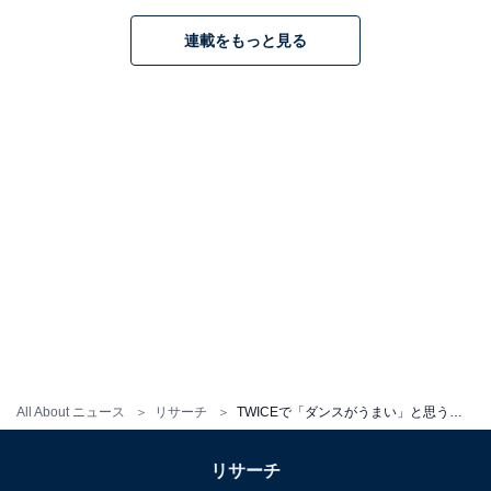
た。
連載をもっと見る
回答者からは、「グループの中でも踊り担当であるし、
見ていてもとてもきれきれで疲れていても全力で踊って
いるところが好き」（京都府・20代女性）、「他のメン
バーと比べても動きが大きく余裕も感じられる」（神奈
川県・30代女性）、「ダンサーっぽい踊りなのにアイド
ル的要素もしっかり出ていて上手」（高知県・20代女
性）といった意見があがりました。
※回答者のコメントは原文ママです
この記事の筆者：ゆるま 小林
All About ニュース
リサーチ
TWICEで「ダンスがうまい」と思うメンバーランキング！ 2位「ナヨン」を抑えた1位は？
長年にわたってテレビ局でバラエティ番組、情報番組な
どを制作。その後、フリーランスの編集・ライターに転
リサーチ
身。芸能情報に精通し、週刊誌、ネットニュースでテレ