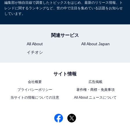
編集部が独自目線で調査したトピックスをはじめ、最新のリリース情報、ト
ビや芸能人に関するコラムなどを執筆。編集プロダクシ
レンドに関するランキングなど、世の中で注目を集めている話題をお知らせ
ョン「ゆるま」を立ち上げる。
しています。
7位までの全ランキング結果を見
関連サービス
次ページ
る
All About
All About Japan
イチオシ
サイト情報
会社概要
広告掲載
プライバシーポリシー
著作権・商標・免責事項
当サイトの情報についての注意
All About ニュースについて