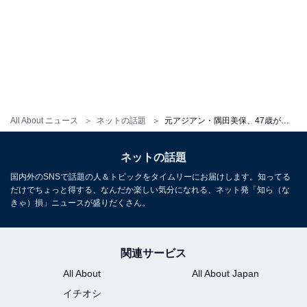
All About ニュース
ネットの話題
元アジアン・隅田美保、47歳が見せる“口裂けゾンビメイク”に反響！ 「すごい顔」「ジョーカーかと思った」
ネットの話題
国内外のSNSで話題の人＆トピックをタイムリーにお届けします。知ってる
だけでちょっと得する、なんだか楽しい気分になれる、ネット発「知ら（な
きゃ）損」ニュースが盛りだくさん。
関連サービス
All About
All About Japan
イチオシ