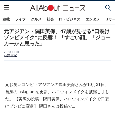
連載
ライフ
グルメ
社会
IT・ビジネス
エンタメ
リサ
元アジアン・隅田美保、47歳が見せる“口裂け
ゾンビメイク”に反響！ 「すごい顔」「ジョー
カーかと思った」
2023.11.01
石井 有紀
元お笑いコンビ・アジアンの隅田美保さんが10月31日、
自身のInstagramを更新。ハロウィンメイクを披露しまし
た。 【実際の投稿：隅田美保、ハロウィンメイクで口裂
けゾンビに変身】 隅田さんは投稿で...