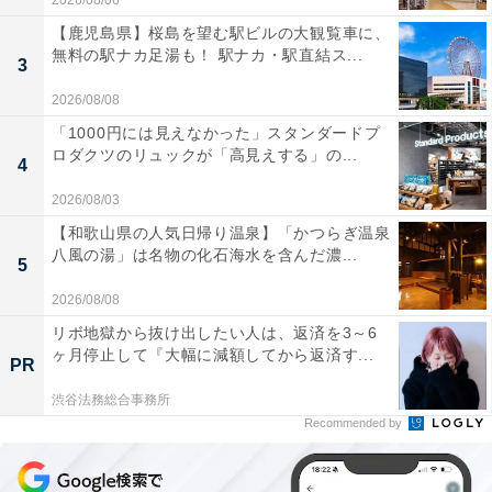
2026/08/06
【鹿児島県】桜島を望む駅ビルの大観覧車に、
無料の駅ナカ足湯も！ 駅ナカ・駅直結ス...
3
2026/08/08
「1000円には見えなかった」スタンダードプ
ロダクツのリュックが「高見えする」の...
4
2026/08/03
【和歌山県の人気日帰り温泉】「かつらぎ温泉
八風の湯」は名物の化石海水を含んだ濃...
5
2026/08/08
リボ地獄から抜け出したい人は、返済を3～6
ヶ月停止して『大幅に減額してから返済す...
PR
渋谷法務総合事務所
Recommended by