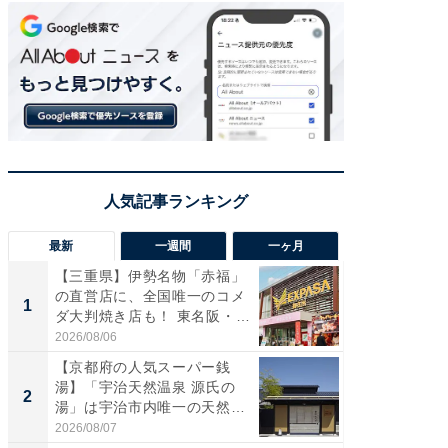
最新
一週間
一ヶ月
【三重県】伊勢名物「赤福」
【兵庫
の直営店に、全国唯一のコメ
ーメン
1
1
ダ大判焼き店も！ 東名阪・
再現した
伊...
道...
2026/08/06
2026/08/0
【京都府の人気スーパー銭
【三重
湯】「宇治天然温泉 源氏の
の直営
2
2
湯」は宇治市内唯一の天然温
ダ大判焼
泉と...
伊...
2026/08/07
2026/08/0