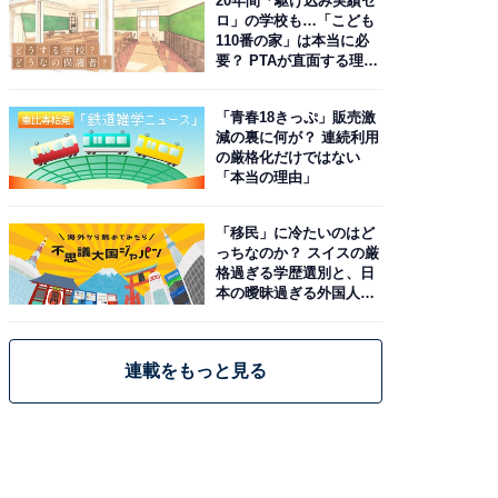
20年間「駆け込み実績ゼ
ロ」の学校も…「こども
110番の家」は本当に必
要？ PTAが直面する理想
と現実
「青春18きっぷ」販売激
減の裏に何が？ 連続利用
の厳格化だけではない
「本当の理由」
「移民」に冷たいのはど
っちなのか？ スイスの厳
格過ぎる学歴選別と、日
本の曖昧過ぎる外国人政
策
連載をもっと見る