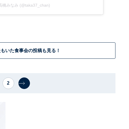
by 高橋みなみ (@taka37_chan)
夫もいた食事会の投稿も見る！
2