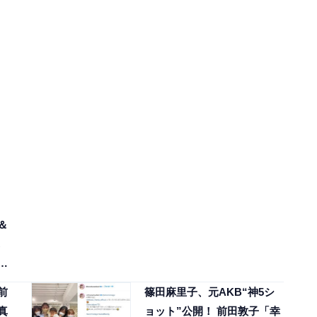
＆
前
篠田麻里子、元AKB“神5シ
真
ョット”公開！ 前田敦子「幸