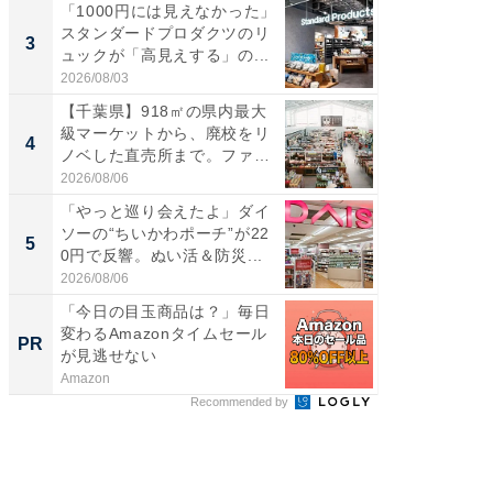
「1000円には見えなかった」
【千葉県
スタンダードプロダクツのリ
級マー
3
3
ュックが「高見えする」の...
ノベし
ー...
2026/08/03
2026/08/0
【千葉県】918㎡の県内最大
ステラ
級マーケットから、廃校をリ
詰め放題
4
4
ノベした直売所まで。ファ
00円で「
ー...
2026/08/06
2026/08/0
「やっと巡り会えたよ」ダイ
立山連
ソーの“ちいかわポーチ”が22
風呂に、
5
5
0円で反響。ぬい活＆防災...
層水風
帰...
2026/08/06
2026/08/0
「今日の目玉商品は？」毎日
【西野
変わるAmazonタイムセール
刊『北
PR
PR
が見逃せない
くか』
Amazon
FINCHI o
Recommended by