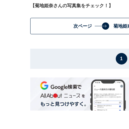
【菊地姫奈さんの写真集をチェック！】
次ページ
菊地姫
1