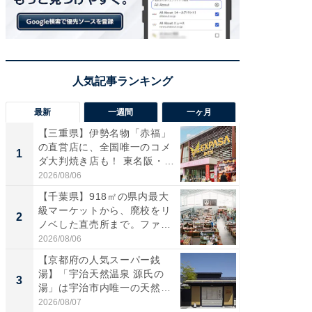
最新
一週間
一ヶ月
【三重県】伊勢名物「赤福」
【兵庫
の直営店に、全国唯一のコメ
ーメン
1
1
ダ大判焼き店も！ 東名阪・
再現した
伊...
道...
2026/08/06
2026/08/0
【千葉県】918㎡の県内最大
【三重
級マーケットから、廃校をリ
の直営
2
2
ノベした直売所まで。ファ
ダ大判焼
ー...
伊...
2026/08/06
2026/08/0
【京都府の人気スーパー銭
【千葉県
湯】「宇治天然温泉 源氏の
級マー
3
3
湯」は宇治市内唯一の天然温
ノベし
泉と...
ー...
2026/08/07
2026/08/0