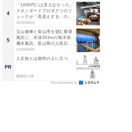
「1000円には見えなかった」
ステラ
スタンダードプロダクツのリ
詰め放題
4
4
ュックが「高見えする」の...
00円で「
2026/08/03
2026/08/0
立山連峰と富山湾を望む展望
立山連
風呂に、水深333mの海洋深
風呂に、
5
5
層水風呂。富山県の人気日
層水風
帰...
帰...
2026/08/06
2026/08/0
人文知とは個性の上に立つ
人と環
くと多
PR
PR
がる
國學院大學
國學院大
Recommended by