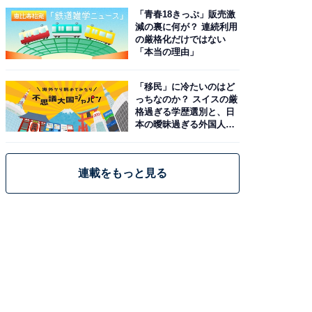
「青春18きっぷ」販売激
減の裏に何が？ 連続利用
の厳格化だけではない
「本当の理由」
「移民」に冷たいのはど
っちなのか？ スイスの厳
格過ぎる学歴選別と、日
本の曖昧過ぎる外国人政
策
連載をもっと見る