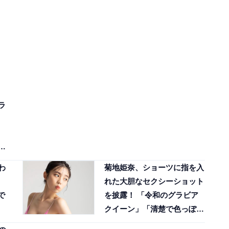
ラ
っ
わ
菊地姫奈、ショーツに指を入
れた大胆なセクシーショット
で
を披露！ 「令和のグラビア
クイーン」「清楚で色っぽ
い」