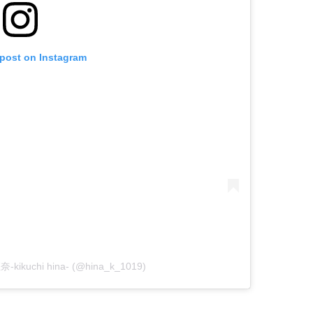
 post on Instagram
-kikuchi hina- (@hina_k_1019)