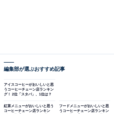
「コメダブレンド」は、コロンビアの豆を中心にブレン
ドされた、苦味とコク深さが特徴です。ブラックで深み
のある味わいを楽しむことはもちろん、濃厚な「フレッ
シュ」と砂糖の両方を入れる飲み方がおすすめなのだそ
う。
回答者からは、「コメダブレンドが深みがあって美味し
い（30代男性／神奈川県）」「苦みと酸味のバランスが
良い（50代男性／愛知県）」「ちゃんと豆の味がする
（30代女性／兵庫県）」「オーソドックスなコーヒーが
編集部が選ぶおすすめ記事
楽しめる（40代男性／静岡県）」などのコメントが寄せ
られました。
アイスコーヒーがおいしいと思
うコーヒーチェーン店ランキン
グ！ 2位「スタバ」、1位は？
さらに、「モーニングでよく行くのですが、朝に合う味
です（40代男性／長野県）」「スッキリして飲みやすい
紅茶メニューがおいしいと思う
フードメニューがおいしいと思
コーヒーチェーン店ランキン
うコーヒーチェーン店ランキン
（30代男性／埼玉県）」「パンに合う（40代女性／愛知