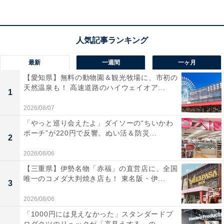
第1位は、「スターバックスコーヒー」。世界中のコー
ヒーの産地から厳選された高品質のアラビカ種コーヒー
豆を使用した「ドリップ コーヒー」は、「ハウスブレン
ド」など定番に加えて季節限定の豆が加わった数種類の
最新
一週間
一ヶ月
中から、ローストレベル別に日替わりで提供されます。
【愛知県】無料の動物園＆観光牧場に、市初の
コンディメントバーに用意された2種類のミルクや3種類
天然温泉も！ 高速道路のハイウェイオア...
1
の砂糖、パウダーなどで手軽なカスタマイズも楽しめま
す。
2026/08/07
「やっと巡り会えたよ」ダイソーの“ちいかわ
ポーチ”が220円で反響。ぬい活＆防災...
回答者からは、「コーヒーの香りや味が強くて、自宅で
2
は飲めないおいしさだと思う（40代女性／神奈川県）」
2026/08/06
「普段はミルクと砂糖入りのコーヒしか飲めないのです
【三重県】伊勢名物「赤福」の直営店に、全国
が、スターバックスのドリップコーヒーは美味しくてブ
唯一のコメダ大判焼き店も！ 東名阪・伊...
3
ラックで飲めます（30代女性／栃木県）」「さまざまな
2026/08/06
産地のコーヒーや値段も安いものからこだわりが高いも
「1000円には見えなかった」スタンダードプ
のもあり、自分にあったものが見つかる（30代女性／福