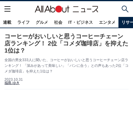
連載
ライフ
グルメ
社会
IT・ビジネス
エンタメ
リサ
コーヒーがおいしいと思うコーヒーチェーン
店ランキング！ 2位「コメダ珈琲店」を抑えた
1位は？
全国の男女333人に聞いた、コーヒーがおいしいと思うコーヒーチェーン店ラ
ンキング！ 「深みがあって美味しい」「パンに合う」との声もあった2位「コ
メダ珈琲店」を抑えた1位は？
2023.10.31
福島 ゆき