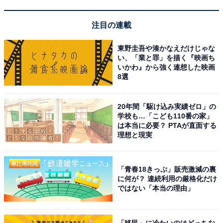
次ページ
12位までのランキング結果を見る
注目の連載
東野圭吾や湊かなえだけじゃな
い、「業と罪」を描く『映画ち
いかわ』から強く連想した映画
8選
20年間「駆け込み実績ゼロ」の
学校も…「こども110番の家」
は本当に必要？ PTAが直面する
理想と現実
「青春18きっぷ」販売激減の裏
に何が？ 連続利用の厳格化だけ
ではない「本当の理由」
こちらもおすすめ
「移民」に冷たいのはどっちな