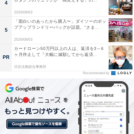
ロダクツのリュックが「高見えする」の...
4
岡県）」などのコメントが寄せられました。
2026/08/03
「面白いのあったから購入〜」ダイソーのポッ
また、「その日の気分でカスタマイズができるため常に
プアップランドリーバッグが話題。“さま...
5
飲みたいものをおいしくいただけてます（20代女性／愛
知県）」「季節で色々な味が試せる（30代女性／鹿児島
2026/08/03
県）」「店員さんに聞くと、おすすめのものを出してく
カードローン50万円以上の人は、返済を3～6
ヶ月停止して『大幅に減額してから返済...
れる（30代女性／埼玉県）」などの声もありました。
PR
渋谷法務総合事務所
※回答者のコメントは原文ママです
Recommended by
この記事の筆者：福島 ゆき プロフィール
アニメや漫画のレビュー、エンタメトピックスなどを中
心に、オールジャンルで執筆中のライター。時々、店舗
取材などのリポート記事も担当。All AboutおよびAll
About ニュースでのライター歴は5年。