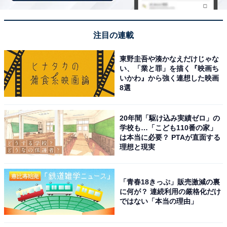
歯磨き粉、ボディクリーム、ハンドクリーム……家を探
してみると、案外チューブ容器は少なくありません。そ
んなチューブ入りのジェルやクリームを最後まで無駄な
注目の連載
く絞り出すための便利アイテムが「チューブ絞り器」で
東野圭吾や湊かなえだけじゃな
す。
い、「業と罪」を描く『映画ち
いかわ』から強く連想した映画
8選
ただ、チューブの中身がたっぷりある時は使わないので
なくしてしまいがちに……。今回はきちんと置き場所を
20年間「駆け込み実績ゼロ」の
設定したうえで満を持して追加購入をしました！
学校も…「こども110番の家」
は本当に必要？ PTAが直面する
理想と現実
ちなみに、一緒に働いていたスタッフさんの中には「猫
用のチュールを絞るのに欠かせない」という方もいまし
た。なるほど……と思うのと同時に、このアイテムの使
「青春18きっぷ」販売激減の裏
い勝手のよさを再認識したものです。
に何が？ 連続利用の厳格化だけ
ではない「本当の理由」