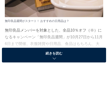
無印良品週間がスタート！ おすすめの日用品は？
無印良品メンバーを対象とした、全品10％オフ（※）に
なるキャンペーン「無印良品週間」が10月27日から11月
6日まで開催。衣服雑貨や日用品、食品はもちろん、大
型家具や家電もお得に購入できる見逃せない期間です。
続きを読む
今回は無印良品で勤務経験のある筆者が「これだけは手
に入れるべき！」と太鼓判を押せる、“おすすめ日用
品”をこっそり伝授します。
※一部商品を除く
【こちらも読む→