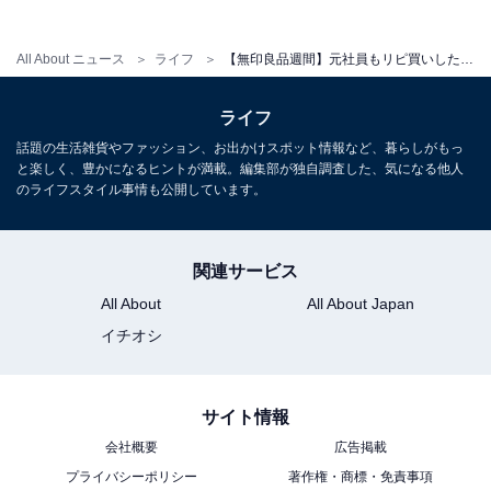
All About ニュース
ライフ
【無印良品週間】元社員もリピ買いした「日用品」3選！ “100円以下”の便利アイテムとは？
ライフ
話題の生活雑貨やファッション、お出かけスポット情報など、暮らしがもっ
と楽しく、豊かになるヒントが満載。編集部が独自調査した、気になる他人
のライフスタイル事情も公開しています。
水回りの汚れ用 掃除シート（税込299円）
関連サービス
掃除アイテムの中でリピ買いしたのが「水回り汚れ用 掃
All About
All About Japan
除シート」。研磨剤不使用のザラザラとしたシートで、
イチオシ
しつこい汚れを落としてくれます。わが家では、蛇口や
シンクについた水垢や、キッチン周辺の油汚れの掃除に
大活躍！
サイト情報
会社概要
広告掲載
以前は洗って繰り返しつかえる綿ふきんを使用していま
プライバシーポリシー
著作権・商標・免責事項