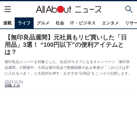
連載
ライフ
グルメ
社会
IT・ビジネス
エンタメ
リサ
【無印良品週間】元社員もリピ買いした「日
用品」3選！ “100円以下”の便利アイテムと
は？
無印良品メンバーを対象とした、全品10％オフになるキャンペーン「無印良
品週間」が開催中。今回は無印良品で勤務経験のある筆者が「これだけは手
に入れるべき！」と太鼓判を押す、おすすめ“日用品”をこっそり伝授します。
2023.11.01
花輪 えみ