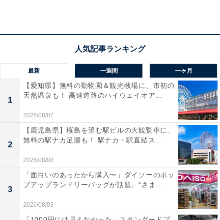
た。
お手入れが手間に感じることもある密閉蓋の、代わりと
して手軽なシール蓋を導入するのも手。良品週間中に追
加でチェックしたいアイテムの1つです。
最新
一週間
一ヶ月
【愛知県】無料の動物園＆観光牧場に、市初の
天然温泉も！ 高速道路のハイウェイオア...
1
2026/08/07
【鹿児島県】桜島を望む駅ビルの大観覧車に、
無料の駅ナカ足湯も！ 駅ナカ・駅直結ス...
2
2026/08/08
「面白いのあったから購入〜」ダイソーのポッ
プアップランドリーバッグが話題。“さま...
3
2026/08/03
「1000円には見えなかった」スタンダードプ