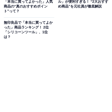
「本当に買ってよかった」人気
ル」が便利すぎる！ “2大おすす
商品の“真のおすすめポイン
め商品”を元社員が徹底解説
手前：蓋が選べる ホーロー保存容器（中）（税込1190円）
ト”って？
良品週間の実施が決まったとき「これだけは……！」
無印良品で「本当に買ってよか
と、買い物メモの先頭に書いたのが「ホーロー容器」シ
った」商品ランキング！ 2位
リーズ。無印良品の「ホーロー保存容器」は、におい移
「シリコーンツール」、1位
は？
りがほとんどなく密閉もできるということで長年の人気
アイテムです。
これを導入してから、カレー炒めやニンニクのきいた料
理など、においの強い料理を冷蔵庫で保存するのが怖く
なくなりました。ずっと愛用しているシリーズのなかで
も、今回は使い勝手の良い「中サイズ」をチョイス！
また、追加で気になっているのが「シール蓋」。リニュ
ーアルを経て本体と蓋が別売りになったホーロー容器で
は、密閉蓋のほかにシール蓋も選べるようになりまし