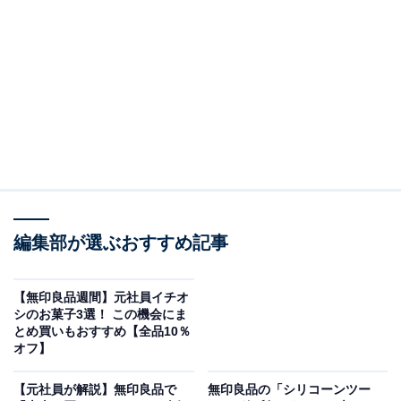
無印良品週間で買いたいおすすめスキンケア4選
】
1：蓋が選べる ホーロー保存容器（中）／税込
1190円
編集部が選ぶおすすめ記事
【無印良品週間】元社員イチオ
シのお菓子3選！ この機会にま
とめ買いもおすすめ【全品10％
オフ】
【元社員が解説】無印良品で
無印良品の「シリコーンツー