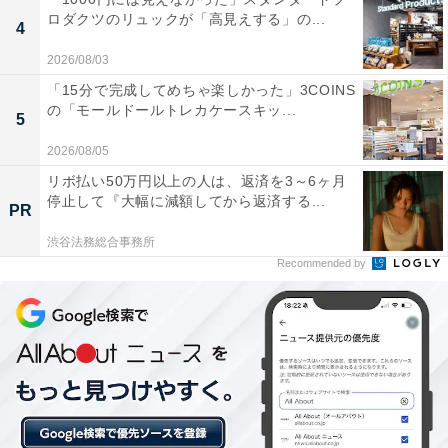
ロダクツのリュックが「高見えする」の...
4
2026/08/03
2：ポリプロピレン チューブ絞り器／税込99円
「15分で完成してめちゃ楽しかった」3COINS
の「モールドールトレカケースキッ...
5
2026/08/05
リボ払い50万円以上の人は、返済を3～6ヶ月
停止して『大幅に減額してから返済する...
PR
渋谷法務総合事務所
Recommended by
ポリプロピレン チューブ絞り器（税込99円）