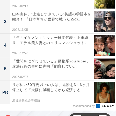
2025/02/17
山本由伸、“上達しすぎている”英語の学習本を
紹介！ 『日本育ちが世界で戦うための...
3
2025/11/05
「年々イケメン」サッカー日本代表・上田綺
世、モデル美人妻とのクリスマスショットに...
4
2025/12/26
「世間をにぎわせている」動物系YouTuber、
違法行為の告発に声明「飼育してい...
5
2025/02/07
リボ払い50万円以上の人は、返済を3～6ヶ月
停止して『大幅に減額してから返済する...
PR
渋谷法務総合事務所
Recommended by