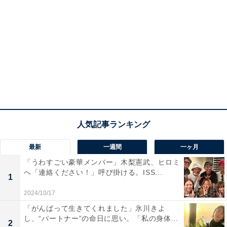
最新
一週間
一ヶ月
「うわすごい豪華メンバー」木梨憲武、ヒロミ
へ「連絡ください！」呼び掛ける。ISS...
1
2024/10/17
「がんばって生きてくれました」氷川きよ
し、“パートナー”の命日に思い。「私の身体...
2