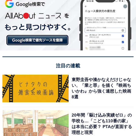
注目の連載
東野圭吾や湊かなえだけじゃな
い、「業と罪」を描く『映画ち
いかわ』から強く連想した映画
8選
20年間「駆け込み実績ゼロ」の
学校も…「こども110番の家」
は本当に必要？ PTAが直面する
理想と現実