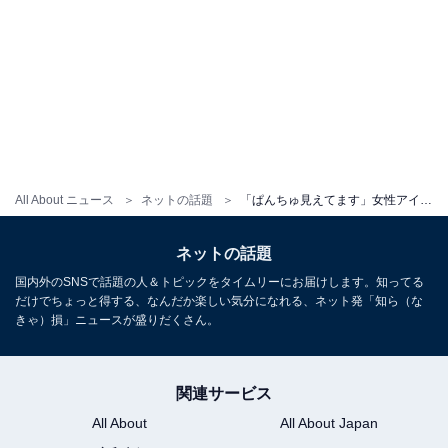
All About ニュース
ネットの話題
「ぱんちゅ見えてます」女性アイドル、制服姿＆三角座りで下着見せ!? 刺激度MAXなえちえちショットに「その刺激、強過ぎる」と話題
ネットの話題
国内外のSNSで話題の人＆トピックをタイムリーにお届けします。知ってる
だけでちょっと得する、なんだか楽しい気分になれる、ネット発「知ら（な
きゃ）損」ニュースが盛りだくさん。
関連サービス
All About
All About Japan