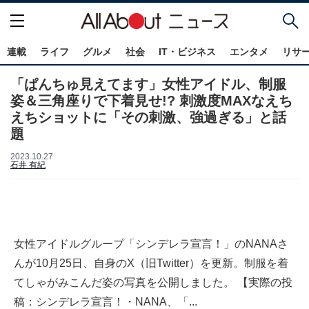
連載
ライフ
グルメ
社会
IT・ビジネス
エンタメ
リサ
「ぱんちゅ見えてます」女性アイドル、制服
姿＆三角座りで下着見せ!? 刺激度MAXなえち
えちショットに「その刺激、強過ぎる」と話
題
2023.10.27
石井 有紀
女性アイドルグループ「シンデレラ宣言！」のNANAさ
んが10月25日、自身のX（旧Twitter）を更新。制服を着
てしゃがみこんだ姿の写真を公開しました。 【実際の投
稿：シンデレラ宣言！・NANA、「...