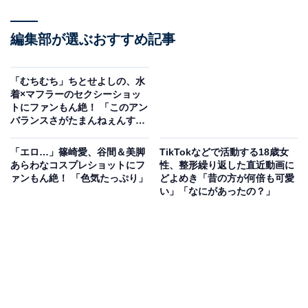
編集部が選ぶおすすめ記事
「むちむち」ちとせよしの、水
着×マフラーのセクシーショッ
トにファンもん絶！ 「このアン
バランスさがたまんねぇんす
よ」
「エロ…」篠崎愛、谷間＆美脚
TikTokなどで活動する18歳女
あらわなコスプレショットにフ
性、整形繰り返した直近動画に
ァンもん絶！ 「色気たっぷり」
どよめき「昔の方が何倍も可愛
い」「なにがあったの？」