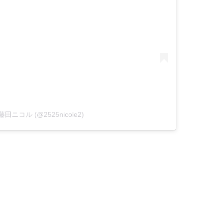
by 藤田ニコル (@2525nicole2)