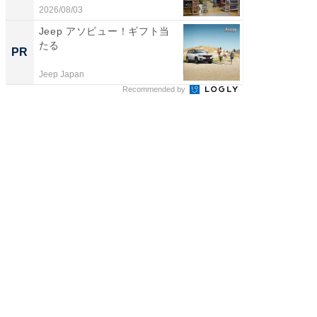
題。“さま...
が...
2026/08/03
2026/08/0
Jeep アソビュー！ギフト当
【銀座】
たる
の贅沢
PR
PR
Jeep Japan
ReFa GIN
Recommended by