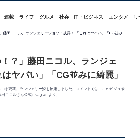
連載
ライフ
グルメ
社会
IT・ビジネス
エンタメ
リ
「なんでそんなにエロいの！？」藤田ニコル、ランジェリーショット披露！ 「これはヤバい」「CG並みに綺麗」
の！？」藤田ニコル、ランジェ
れはヤバい」「CG並みに綺麗」
agramを更新。ランジェリー姿を披露しました。コメントでは「このビジュ最
コルさん公式Instagramより）