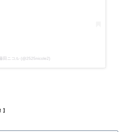
by 藤田ニコル (@2525nicole2)
！】