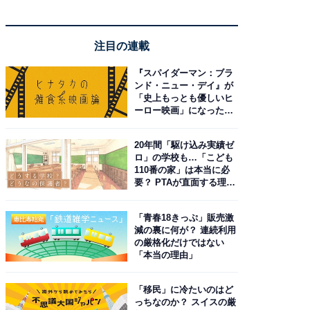
注目の連載
『スパイダーマン：ブラ
ンド・ニュー・デイ』が
「史上もっとも優しいヒ
ーロー映画」になった理
由。予習したい作品は？
20年間「駆け込み実績ゼ
ロ」の学校も…「こども
110番の家」は本当に必
要？ PTAが直面する理想
と現実
「青春18きっぷ」販売激
減の裏に何が？ 連続利用
の厳格化だけではない
「本当の理由」
「移民」に冷たいのはど
っちなのか？ スイスの厳