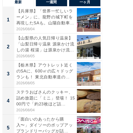
最新
一週間
一ヶ月
【兵庫県】「世界一忙しいラ
「気に
ーメン」に、龍野の城下町を
る〜」3
1
1
再現したSAも。山陽自動車
バー」
道...
好...
2026/08/04
2026/07/3
【山梨県の人気日帰り温泉】
【三重
「山梨日帰り温泉 源泉かけ流
「鈴鹿天
2
2
しの湯 桜湯」は源泉かけ流...
は100
2026/08/05
2026/08/0
【栃木県】アウトレット近く
「ミニオ
のSAに、600㎡の広々ドッグ
ッグ！ 
3
3
ランも！ 東北自動車道の...
ど、夏限
2026/08/05
2026/08/0
ステラおばさんのクッキー、
ステラ
詰め放題に「ミニ」登場！ 15
詰め放題
4
4
00円で「約23枚ほど詰...
00円で「
2026/08/04
2026/08/0
「面白いのあったから購
【埼玉
入〜」ダイソーのポップアッ
「行田天
5
5
プランドリーバッグが話
は和の