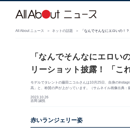
All About ニュース
ネットの話題
「なんでそんなにエロい
リーショット披露！ 「こ
モデルでタレントの藤田ニコルさんは10月25日、自身のInst
高」と、称賛の声が上がっています。（サムネイル画像出典：藤田ニ
2023.10.26
吉岡 誠悦
赤いランジェリー姿