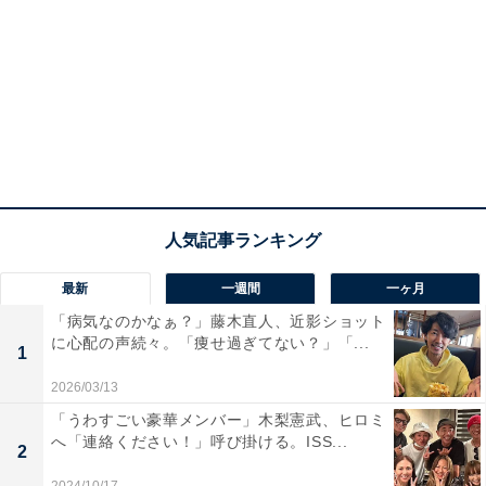
最新
一週間
一ヶ月
「病気なのかなぁ？」藤木直人、近影ショット
に心配の声続々。「痩せ過ぎてない？」「...
1
2026/03/13
「うわすごい豪華メンバー」木梨憲武、ヒロミ
へ「連絡ください！」呼び掛ける。ISS...
2