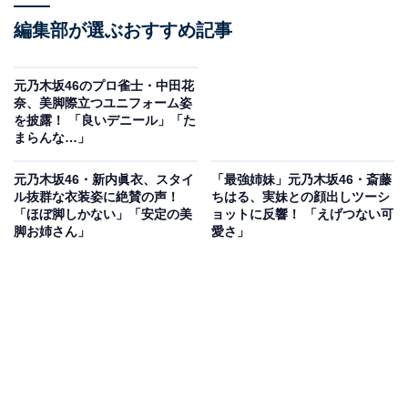
編集部が選ぶおすすめ記事
元乃木坂46のプロ雀士・中田花
奈、美脚際立つユニフォーム姿
を披露！ 「良いデニール」「た
まらんな…」
元乃木坂46・新内眞衣、スタイ
「最強姉妹」元乃木坂46・斎藤
ル抜群な衣装姿に絶賛の声！
ちはる、実妹との顔出しツーシ
「ほぼ脚しかない」「安定の美
ョットに反響！ 「えげつない可
脚お姉さん」
愛さ」