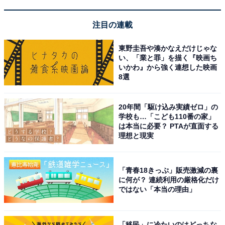
注目の連載
東野圭吾や湊かなえだけじゃな
い、「業と罪」を描く『映画ち
いかわ』から強く連想した映画
8選
20年間「駆け込み実績ゼロ」の
学校も…「こども110番の家」
は本当に必要？ PTAが直面する
理想と現実
「青春18きっぷ」販売激減の裏
に何が？ 連続利用の厳格化だけ
ではない「本当の理由」
「移民」に冷たいのはどっちな