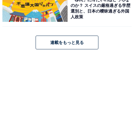
のか？ スイスの厳格過ぎる学歴
選別と、日本の曖昧過ぎる外国
人政策
連載をもっと見る