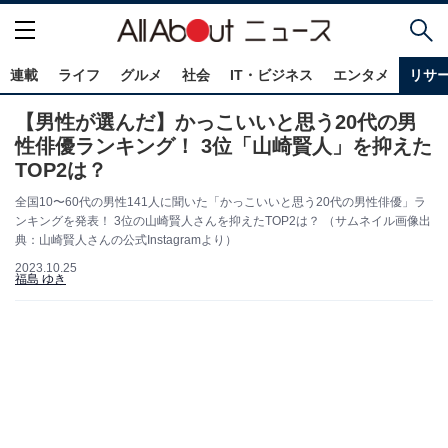
連載
ライフ
グルメ
社会
IT・ビジネス
エンタメ
リサ
【男性が選んだ】かっこいいと思う20代の男
性俳優ランキング！ 3位「山崎賢人」を抑えた
TOP2は？
全国10〜60代の男性141人に聞いた「かっこいいと思う20代の男性俳優」ラ
ンキングを発表！ 3位の山崎賢人さんを抑えたTOP2は？ （サムネイル画像出
典：山崎賢人さんの公式Instagramより）
2023.10.25
福島 ゆき