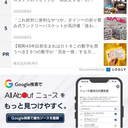
4
2026/08/03
「これ絶対に便利なやつや」ダイソーの折り畳
み式ランドリーバスケットが高評価「使わ...
5
2026/08/03
【昭和43年以前生まれはロト６この数字を買
うべき】6つの数字が「完全一致」する方...
PR
株式会社MURA
Recommended by