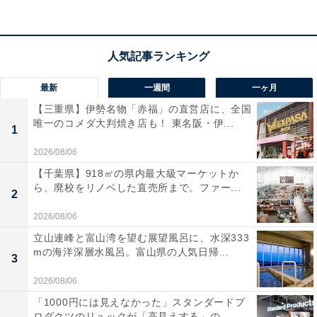
最新
一週間
一ヶ月
【三重県】伊勢名物「赤福」の直営店に、全国
唯一のコメダ大判焼き店も！ 東名阪・伊...
1
2026/08/06
【千葉県】918㎡の県内最大級マーケットか
ら、廃校をリノベした直売所まで。ファー...
2
2026/08/06
立山連峰と富山湾を望む展望風呂に、水深333
mの海洋深層水風呂。富山県の人気日帰...
3
2026/08/06
「1000円には見えなかった」スタンダードプ
ロダクツのリュックが「高見えする」の...