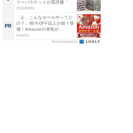
リーバスケットが高評価「使
は和の
わ...
が...
2026/08/03
2026/08/0
「え、こんなセールやってた
【西野
の？」80％OFF以上が続々登
を追求
PR
PR
場！Amazonの本気が...
は
Amazon
FINCHI o
Recommended by