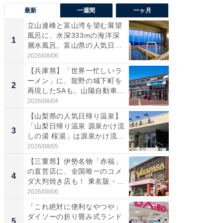
最新
一週間
一ヶ月
立山連峰と富山湾を望む展望
【兵庫
風呂に、水深333mの海洋深
ーメン
1
1
層水風呂。富山県の人気日
再現した
帰...
道...
2026/08/06
2026/08/0
【兵庫県】「世界一忙しいラ
【三重
ーメン」に、龍野の城下町を
「鈴鹿天
2
2
再現したSAも。山陽自動車
は100
道...
2026/08/04
2026/08/0
【山梨県の人気日帰り温泉】
ステラ
「山梨日帰り温泉 源泉かけ流
詰め放題
3
3
しの湯 桜湯」は源泉かけ流...
00円で「
2026/08/05
2026/08/0
【三重県】伊勢名物「赤福」
「ミニオ
の直営店に、全国唯一のコメ
ッグ！ 
4
4
ダ大判焼き店も！ 東名阪・
ど、夏限
伊...
2026/08/06
2026/08/0
「これ絶対に便利なやつや」
【埼玉
ダイソーの折り畳み式ランド
「行田天
5
5