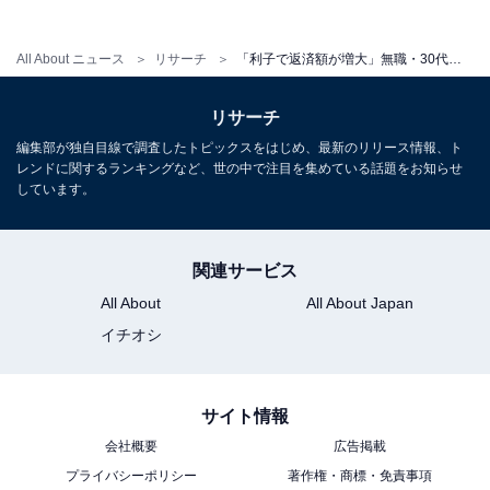
確実に返済額を減らしていくように心掛けています」
All About ニュース
リサーチ
「利子で返済額が増大」無職・30代女性、320万円の奨学金に苦しむ「減額申請しても期間が延びるだけ」
と、2つの制度を交互に利用して徐々に奨学金を返済し
ていると話しています。
リサーチ
編集部が独自目線で調査したトピックスをはじめ、最新のリリース情報、ト
「無利子で利用できる環境になってほしい」
レンドに関するランキングなど、世の中で注目を集めている話題をお知らせ
しています。
低金利であるといわれるものの、利子によって少しずつ
返済額が増大していく奨学金。
関連サービス
All About
All About Japan
回答者は、「国からの支援なども全く無く、自力で支払
イチオシ
い続けなければならないのは理解できません。学生の身
でこんなにも借金を背負いながら学んでいくのは矛盾の
ように思えます」と、将来に重い負担がのしかかる奨学
サイト情報
金制度への苦言を述べました。
会社概要
広告掲載
プライバシーポリシー
著作権・商標・免責事項