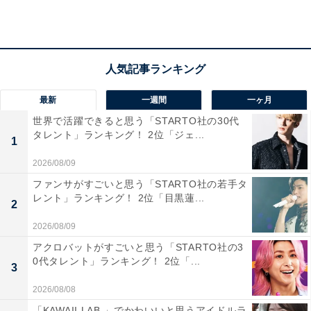
最新
一週間
一ヶ月
世界で活躍できると思う「STARTO社の30代
タレント」ランキング！ 2位「ジェ...
1
2026/08/09
ファンサがすごいと思う「STARTO社の若手タ
レント」ランキング！ 2位「目黒蓮...
2
2026/08/09
奨学金は「姉妹で私立大学に進学するため」
アクロバットがすごいと思う「STARTO社の3
0代タレント」ランキング！ 2位「...
3
姉妹で私立の短期大学と私立大学にそれぞれ進学した回
答者。
2026/08/08
「KAWAII LAB.」でかわいいと思うアイドルラ