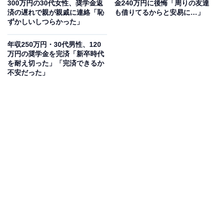
300万円の30代女性、奨学金返
金240万円に後悔「周りの友達
済の遅れで親が親戚に連絡「恥
も借りてるからと安易に…」
ずかしいしつらかった」
回答者の奨学金の状況
年収250万円・30代男性、120
万円の奨学金を完済「新卒時代
を耐え切った」「完済できるか
借りた奨学金の種類：貸与型奨学金
不安だった」
返済状況：現在も返済中
奨学金で利用した金額（総額）：約320万円
奨学金の返済残高：約238万円
奨学金の月々の返済額：約1.5万円
奨学金以外に借入しているもの：カードローン50万円
独立行政法人日本学生支援機構の
令和2年度学生生活調査結果
によると、奨学金制度を利
用している大学生の割合は49.6％であり、現在も半数近
くの学生が奨学金を利用して大学に通っています。