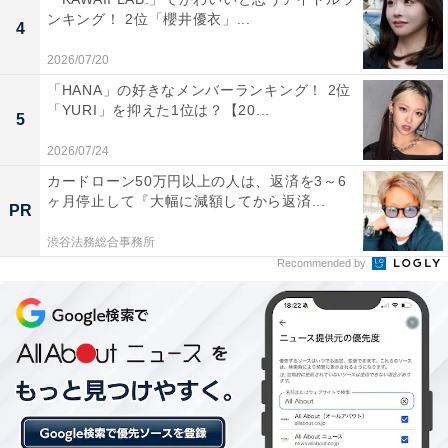
ンキング！ 2位「櫻井優衣」...
奨学金を借りた理由について尋ねると「入学金や学費な
4
ど合わせると1年間だけでも100万円近くになり、到底予
2026/07/20
算が足りないので奨学金を利用することで費用を賄うこ
「HANA」の好きなメンバーランキング！ 2位
としたからです」と話しました。
「YURI」を抑えた1位は？【20...
5
2026/07/24
加えて、「有利子であることを知らずに学費などが足り
カードローン50万円以上の人は、返済を3～6
ないので利用しました」と、奨学金が有利子であると把
ヶ月停止して『大幅に減額してから返済...
PR
握しないまま借りた当時の状況を説明。
渋谷法務総合事務所
Recommended by
現在も利子に苦しめられているといいます。
延びる返済期間「中年に差し掛かっても支払い続
けなければ」
回答者は現在、約238万円の返済残高を抱えています。