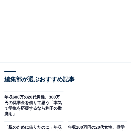
在住：福岡県北九州市
家族構成：独身（子なし）
住居形態：持ち家（戸建て）
職業：無職
年収：100万以下
現在の貯金額：数万程度
編集部が選ぶおすすめ記事
年収600万の20代男性、300万
円の奨学金を借りて思う「本気
で学生を応援するなら利子の撤
廃を」
「親のために借りたのに」年収
年収100万円の20代女性、奨学