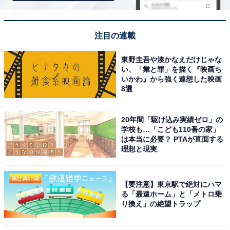
返済の苦悩を聞くと、「必ず奨学金の負担が毎月来るの
はとてもしんどく、ときにその分が想定していた予算を
注目の連載
上回ったりして計画が崩れることなどがよくありまし
た。毎月同程度の金額といえど奨学金の分を常に考えて
東野圭吾や湊かなえだけじゃな
い、「業と罪」を描く『映画ち
月々のやりくりなどする必要があるので、その辺りは今
いかわ』から強く連想した映画
でもしんどいです」と、奨学金によって家計が常に圧迫
8選
されている現状を明かしました。
20年間「駆け込み実績ゼロ」の
また、「減額申請などを利用していると月々の支払額は
学校も…「こども110番の家」
は本当に必要？ PTAが直面する
少なくなるので助かるのですが、その分支払い年月はか
理想と現実
なり伸びていく」「中年に差し掛かっても支払い続けな
ければならないのが、将来仕事を失ったときなどかなり
【要注意】東京駅で絶対にハマ
の負担となっていくのではないか」と、減額申請によっ
る「最遠ホーム」と「メトロ乗
て返済期間が延びていることへの不安を告白していま
り換え」の絶望トラップ
す。