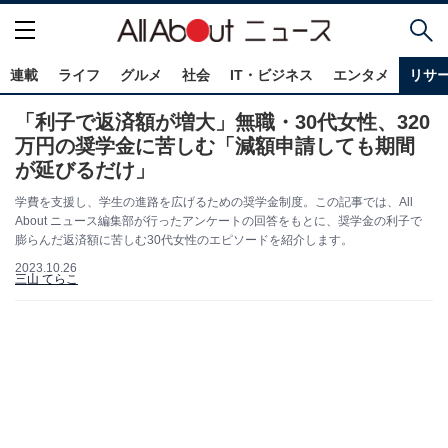
連載
ライフ
グルメ
社会
IT・ビジネス
エンタメ
リサ
「利子で返済額が増大」無職・30代女性、320
万円の奨学金に苦しむ「減額申請しても期間
が延びるだけ」
学費を支援し、学生の進路を広げるための奨学金制度。この記事では、All
About ニュース編集部が行ったアンケートの回答をもとに、奨学金の利子で
膨らんだ返済額に苦しむ30代女性のエピソードを紹介します。
2023.10.26
三山 てらこ