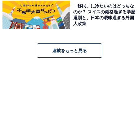
「移民」に冷たいのはどっちな
日本学生支援機構の奨学金の減額返還制度では、毎月の
のか？ スイスの厳格過ぎる学歴
返還額を少なくできる一方、返す総額は変更されませ
選別と、日本の曖昧過ぎる外国
人政策
ん。減額返還の申請をした分だけ返済期間が延びる点に
は注意が必要でしょう。
連載をもっと見る
利子によって負担が増大「当初より大幅に増え
た」
奨学金を有利子であると知らずに利用した回答者。「有
利子であることが判明し、将来の返済額が当初より大幅
に増えてしまって家計のやりくりに苦労した」と、想定
よりも返済額が膨らんだ事実を語りました。
続けて、「以前は返済猶予を利用していて、返済額が全
く減らない時期があり、返済猶予を先に利用してしまっ
た」「今は返済猶予と減額申請を代わる代わる利用して