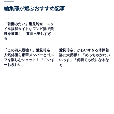
編集部が選ぶおすすめ記事
「若妻みたい」鷲見玲奈、スタ
イル抜群タイトなワンピ姿で美
脚を披露！ 「背高っ美しすぎ
る」
「この四人最強！」鷲見玲奈、
鷲見玲奈、かわいすぎる体操着
人気俳優ら豪華メンバーとゴル
姿に大反響！ 「めっちゃかわい
フを楽しむショット！ 「ごいす
いっす」「何着ても絵になるな
ーおきれい」
ぁ」