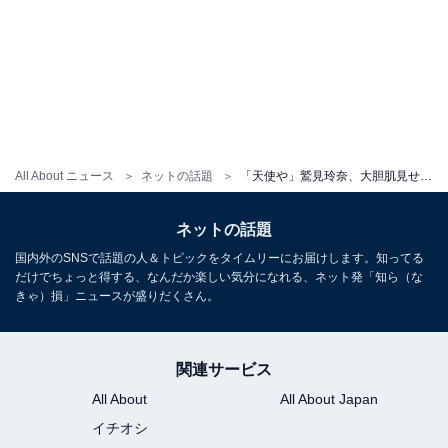
All About ニュース
ネットの話題
「天使や」鷲見玲奈、大胆肌見せウエディングドレス姿に「綺麗すぎ！」「ため息しか出ません」と称賛続々
ネットの話題
国内外のSNSで話題の人＆トピックをタイムリーにお届けします。知ってる
だけでちょっと得する、なんだか楽しい気分になれる、ネット発「知ら（な
きゃ）損」ニュースが盛りだくさん。
関連サービス
All About
All About Japan
イチオシ