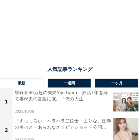
最新
一週間
一ヶ月
登録者60万超の夫婦YouTuber、妊活1年を経
て妻が夫の言葉に涙。「俺の人生...
1
2023/10/06
「えっっろい」ヘラヘラ三銃士・まりな、圧巻
の美バストあらわなグラビアショット公開...
2