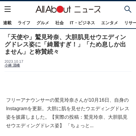
連載
ライフ
グルメ
社会
IT・ビジネス
エンタメ
リサ
「天使や」鷲見玲奈、大胆肌見せウエディン
グドレス姿に「綺麗すぎ！」「ため息しか出
ません」と称賛続々
2023.10.17
小林 清峰
フリーアナウンサーの鷲見玲奈さんが10月16日、自身の
Instagramを更新。大胆に肌を見せたウエディングドレス
姿を披露しました。【実際の投稿：鷲見玲奈、大胆肌見
せウエディングドレス姿】 「ちょっと...