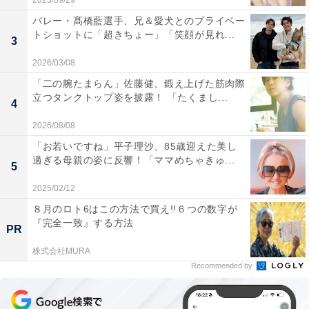
2023/09/29
バレー・髙橋藍選手、兄＆愛犬とのプライベー
トショットに「超きちょー」「笑顔が見れ...
3
2026/03/08
「二の腕たまらん」佐藤健、鍛え上げた筋肉際
立つタンクトップ姿を披露！ 「たくまし...
4
2026/08/08
「お若いですね」平子理沙、85歳迎えた美し
過ぎる母親の姿に反響！「ママめちゃきゅ...
5
2025/02/12
８月のロト6はこの方法で買え!!６つの数字が
『完全一致』する方法
PR
株式会社MURA
Recommended by