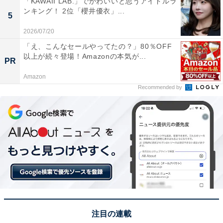
「KAWAII LAB.」でかわいいと思うアイドルラ
ンキング！ 2位「櫻井優衣」...
※回答者コメントは原文ママです
5
2026/07/20
＞4位までの全ランキング結果を見る
「え、こんなセールやってたの？」80％OFF
以上が続々登場！Amazonの本気が...
PR
この記事の筆者：長谷川 優人
Amazon
1990年生まれ。30代突入と同時期に未経験でライター業
Recommended by
を開始。日常系アニメと車好き。女性声優さんにも関心
をもち個人的にイベントへ参加している。現在の所有車
はスズキ ワゴンR（MH95S）。各地のアニメ作品の舞台
となった場所を聖地巡礼すべくドライブに出かける。
注目の連載