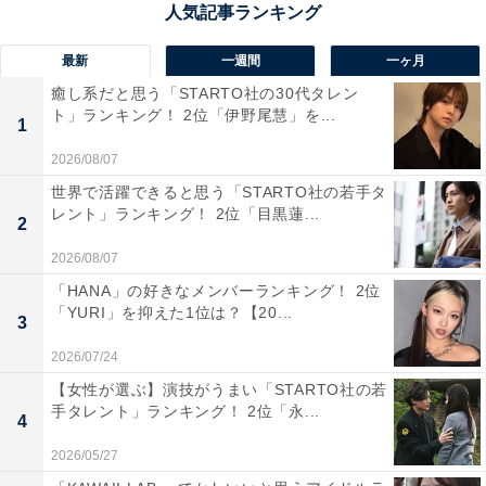
像市、太宰府市などで採用されているナンバープレート
の地名です。
最新
一週間
一ヶ月
癒し系だと思う「STARTO社の30代タレン
ト」ランキング！ 2位「伊野尾慧」を...
「福岡」の地名は県庁所在地であること、また、日本だ
1
けでなく海外と“交通の玄関口”になっていることも、
2026/08/07
人々にかっこいいという印象を与えているのかもしれま
世界で活躍できると思う「STARTO社の若手タ
せん。
レント」ランキング！ 2位「目黒蓮...
2
2026/08/07
アンケートの自由回答では、「九州で最も都会のイメー
「HANA」の好きなメンバーランキング！ 2位
ジだから」（埼玉県／50代男性）、「九州で栄えている
「YURI」を抑えた1位は？【20...
3
都市だから」（千葉県／30代女性）、「福岡の県庁所在
2026/07/24
地で観光スポットもあり、魅力的だから」（愛知県／40
【女性が選ぶ】演技がうまい「STARTO社の若
代女性）、「大都会だし、素敵なところだというイメー
手タレント」ランキング！ 2位「永...
ジがあるから」（徳島県／40代女性）などのコメントが
4
寄せられました。
2026/05/27