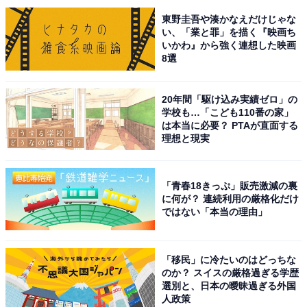
東野圭吾や湊かなえだけじゃな
い、「業と罪」を描く『映画ち
いかわ』から強く連想した映画
8選
20年間「駆け込み実績ゼロ」の
学校も…「こども110番の家」
は本当に必要？ PTAが直面する
理想と現実
こちらもおすすめ
「一番憧れる」ナンバープレートの地名ランキ
ング！ 2位「品川」、1位は？
「青春18きっぷ」販売激減の裏
に何が？ 連続利用の厳格化だけ
ではない「本当の理由」
「移民」に冷たいのはどっちな
のか？ スイスの厳格過ぎる学歴
選別と、日本の曖昧過ぎる外国
人政策