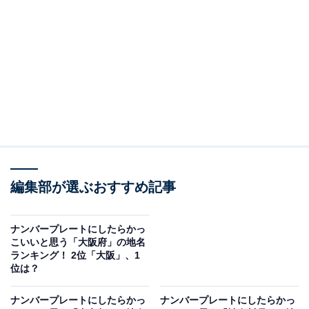
2位は「北九州」でした。
北九州市を中心に、行橋市、豊前市、中間市などで採用
されています。北九州市には世界文化遺産「八幡製鐵
所」があり、日本の製造業を製造業へ大きく貢献したこ
とから、「強力」「偉大」というイメージがあるようで
す。
アンケートの自由回答でも、「製鉄所で、国を支えてき
たイメージがあり、力強さを感じる」（広島県／60代男
編集部が選ぶおすすめ記事
性）をはじめ、「生き生きしている気がする」（兵庫県
／50代女性）、「福岡の地名として思い浮かべることが
ナンバープレートにしたらかっ
こいいと思う「大阪府」の地名
できるから」（東京都／30代女性）、「聴いた時の響き
ランキング！ 2位「大阪」、1
が素敵でかっこいい」（宮城県／40代女性）などのコメ
位は？
ントが寄せられました。
ナンバープレートにしたらかっ
ナンバープレートにしたらかっ