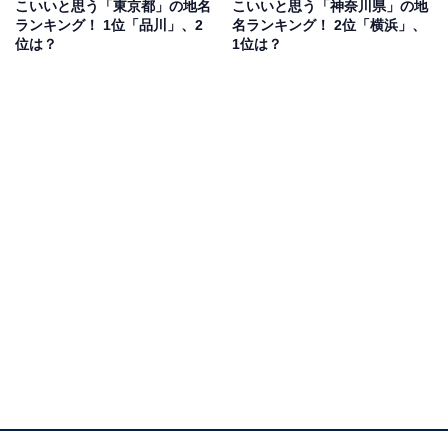
こいいと思う「東京都」の地名
こいいと思う「神奈川県」の地
ランキング！ 1位「品川」、2
名ランキング！ 2位「横浜」、
位は？
1位は？
1位：福岡
1位は「福岡」でした。
福岡県の県庁所在地である福岡市を中心に、糸島市、宗