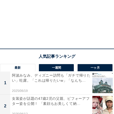
最新
一週間
一ヶ月
阿波みなみ、ディズニー訪問も「ガチで帰りた
い」吐露。「これは帰りたいw」「なんち...
1
2025/06/19
女装姿が話題の47歳2児の父親、ビフォーアフ
ター姿を公開！ 「素顔もお美しくて納...
2