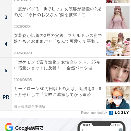
2025/06/12
「脳がバグる jkでしょ」女装姿が話題の2児
の父、“今日のお父さん”姿を披露「こ...
3
2026/08/04
女装姿が話題の2児の父親、フリルドレス姿で
娘たちとおままごと「なんて可愛くて平和...
4
2026/04/20
「ポケモンで言う進化」女性タレント、25キ
ロ増量ショットに反響！ 「全然パーツ埋...
5
2026/08/05
カードローン50万円以上の人は、返済を3～6
ヶ月停止して『大幅に減額してから返済...
PR
渋谷法務総合事務所
Recommended by