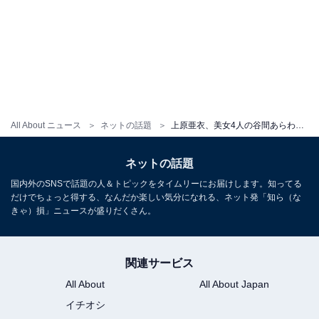
All About ニュース
ネットの話題
上原亜衣、美女4人の谷間あらわな圧巻ビキニショット！ 「べっぴんさんばっかり」「めっちゃたのしそう」
ネットの話題
国内外のSNSで話題の人＆トピックをタイムリーにお届けします。知ってる
だけでちょっと得する、なんだか楽しい気分になれる、ネット発「知ら（な
きゃ）損」ニュースが盛りだくさん。
関連サービス
All About
All About Japan
イチオシ