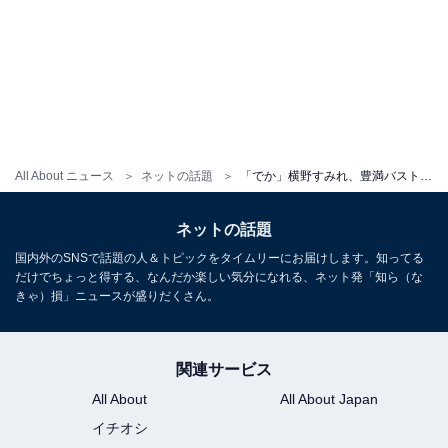
All About ニュース
ネットの話題
「でか」横野すみれ、豊満バストあらわなグラビアオフショット公開！ 「えちえちボディ」「ダイナマイト」
ネットの話題
国内外のSNSで話題の人＆トピックをタイムリーにお届けします。知ってる
だけでちょっと得する、なんだか楽しい気分になれる、ネット発「知ら（な
きゃ）損」ニュースが盛りだくさん。
関連サービス
All About
All About Japan
イチオシ