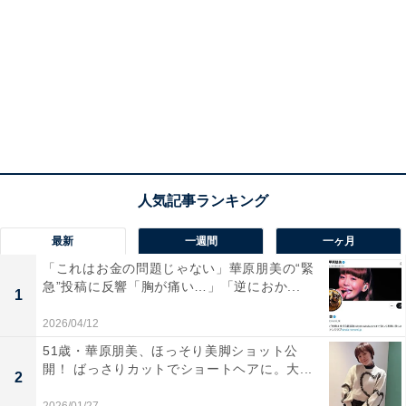
最新
一週間
一ヶ月
「これはお金の問題じゃない」華原朋美の“緊
急”投稿に反響「胸が痛い…」「逆におか...
1
2026/04/12
51歳・華原朋美、ほっそり美脚ショット公
開！ ばっさりカットでショートヘアに。大...
2