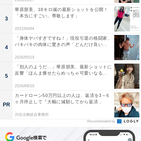
2026/01/27
華原朋美、18キロ減の最新ショットを公開！
「本当にすごい。尊敬します」
3
2022/04/04
「身体ヤバすぎですね！」現役引退の格闘家、
バキバキの肉体に驚きの声「どんだけ良い...
4
2026/05/19
「別人のようだ…」華原朋美、最新ショットに
反響「ほんま痩せたらめっちゃ可愛いなる...
5
2026/08/10
カードローン50万円以上の人は、返済を3～6
ヶ月停止して『大幅に減額してから返済...
PR
渋谷法務総合事務所
Recommended by