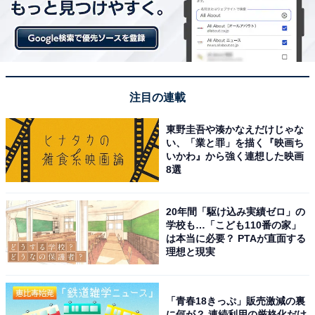
注目の連載
「DEAN & DELUCA × BRIEFING サコッシュトートバッグ ブラック」
東野圭吾や湊かなえだけじゃな
い、「業と罪」を描く『映画ち
定番カラーのシンプルで使いやすい「BLACK（ブラッ
いかわ』から強く連想した映画
ク）」は、BRIEFINGの赤いロゴが効いています。さま
8選
ざまなスタイルになじむので、毎日のお出かけにぴった
りです。
20年間「駆け込み実績ゼロ」の
学校も…「こども110番の家」
は本当に必要？ PTAが直面する
理想と現実
「青春18きっぷ」販売激減の裏
に何が？ 連続利用の厳格化だけ