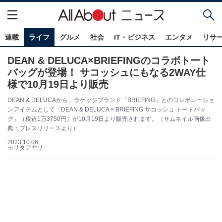
連載
ライフ
グルメ
社会
IT・ビジネス
エンタメ
リサ
DEAN & DELUCA×BRIEFINGのコラボトート
バッグが登場！ サコッシュにもなる2WAY仕
様で10月19日より販売
DEAN & DELUCAから、ラゲッジブランド「BRIEFING」とのコレボレーショ
ンアイテムとして「DEAN & DELUCA × BRIEFING サコッシュ トートバッ
グ」（税込1万3750円）が10月19日より販売されます。（サムネイル画像出
典：プレスリリースより）
2023.10.06
モリタアヤリ