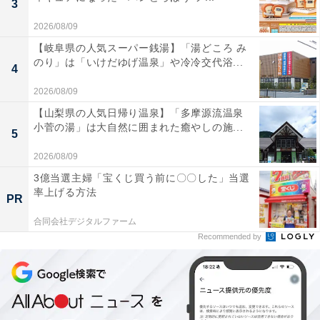
3
2026/08/09
【岐阜県の人気スーパー銭湯】「湯どころ み
のり」は「いけだゆげ温泉」や冷冷交代浴...
4
2026/08/09
【山梨県の人気日帰り温泉】「多摩源流温泉
小菅の湯」は大自然に囲まれた癒やしの施...
5
「DEAN & DELUCA × BRIEFING サコッシュトー
2026/08/09
トバッグ ブラック」（税込1万3750円）
3億当選主婦「宝くじ買う前に〇〇した」当選
率上げる方法
PR
合同会社デジタルファーム
Recommended by