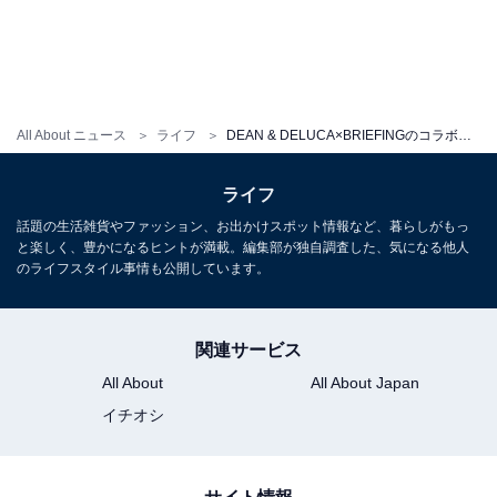
All About ニュース
ライフ
DEAN & DELUCA×BRIEFINGのコラボトートバッグが登場！ サコッシュにもなる2WAY仕様で10月19日より販売
ライフ
「DEAN & DELUCA × BRIEFING サコッシュトートバッグ ベージュ」
話題の生活雑貨やファッション、お出かけスポット情報など、暮らしがもっ
と楽しく、豊かになるヒントが満載。編集部が独自調査した、気になる他人
2023年の新色「BEIGE（ベージュ）」は、落ち着いたや
のライフスタイル事情も公開しています。
さしい色合い。ダークカラーのアウターが増える秋冬の
コーディネートとも相性抜群です。
関連サービス
All About
All About Japan
こちらもおすすめ
イチオシ
紀ノ国屋から「レザーハンドルコットンバッ
グ」が登場！ 落ち着いたくすみカラーがかわい
い3色展開