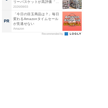
リーバスケットが高評価「使
リーバ
わ...
わ...
2026/08/03
2026/08/0
「今日の目玉商品は？」毎日
65歳以
変わるAmazonタイムセール
んなお
PR
PR
が見逃せない
ト治療の
Amazon
あんしん
Recommended by