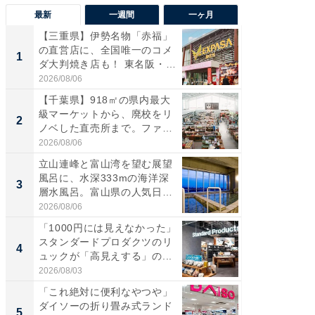
最新
一週間
一ヶ月
【三重県】伊勢名物「赤福」
【兵庫
の直営店に、全国唯一のコメ
ーメン
1
1
ダ大判焼き店も！ 東名阪・
再現した
伊...
道...
2026/08/06
2026/08/0
【千葉県】918㎡の県内最大
【三重
級マーケットから、廃校をリ
の直営
2
2
ノベした直売所まで。ファ
ダ大判焼
ー...
伊...
2026/08/06
2026/08/0
立山連峰と富山湾を望む展望
【千葉県
風呂に、水深333mの海洋深
級マー
3
3
層水風呂。富山県の人気日
ノベし
帰...
ー...
2026/08/06
2026/08/0
「1000円には見えなかった」
立山連
スタンダードプロダクツのリ
風呂に、
4
4
ュックが「高見えする」の...
層水風
帰...
2026/08/03
2026/08/0
「これ絶対に便利なやつや」
「これ
ダイソーの折り畳み式ランド
ダイソ
5
5